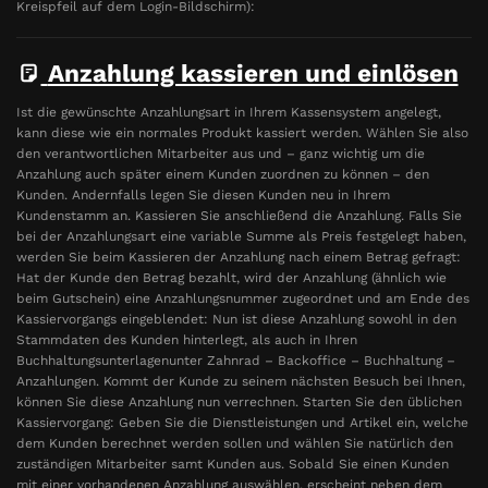
Kreispfeil auf dem Login-Bildschirm):
Anzahlung kassieren und einlösen
Ist die gewünschte Anzahlungsart in Ihrem Kassensystem angelegt,
kann diese wie ein normales Produkt kassiert werden. Wählen Sie also
den verantwortlichen Mitarbeiter aus und – ganz wichtig um die
Anzahlung auch später einem Kunden zuordnen zu können – den
Kunden. Andernfalls legen Sie diesen Kunden neu in Ihrem
Kundenstamm an. Kassieren Sie anschließend die Anzahlung. Falls Sie
bei der Anzahlungsart eine variable Summe als Preis festgelegt haben,
werden Sie beim Kassieren der Anzahlung nach einem Betrag gefragt:
Hat der Kunde den Betrag bezahlt, wird der Anzahlung (ähnlich wie
beim Gutschein) eine Anzahlungsnummer zugeordnet und am Ende des
Kassiervorgangs eingeblendet: Nun ist diese Anzahlung sowohl in den
Stammdaten des Kunden hinterlegt, als auch in Ihren
Buchhaltungsunterlagenunter Zahnrad – Backoffice – Buchhaltung –
Anzahlungen. Kommt der Kunde zu seinem nächsten Besuch bei Ihnen,
können Sie diese Anzahlung nun verrechnen. Starten Sie den üblichen
Kassiervorgang: Geben Sie die Dienstleistungen und Artikel ein, welche
dem Kunden berechnet werden sollen und wählen Sie natürlich den
zuständigen Mitarbeiter samt Kunden aus. Sobald Sie einen Kunden
mit einer vorhandenen Anzahlung auswählen, erscheint neben dem