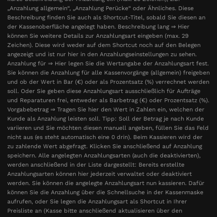
„Anzahlung allgemein“, „Anzahlung Perücke“ oder Ähnliches. Diese
Beschreibung finden Sie auch als Shortcut-Titel, sobald Sie diesen an
der Kassenoberfläche angelegt haben. Beschreibung lang ⇒ Hier
können Sie weitere Details zur Anzahlungsart eingeben (max. 29
Zeichen). Diese wird weder auf dem Shortcut noch auf den Belegen
angezeigt und ist nur hier in den Anzahlungseinstellungen zu sehen.
Anzahlung für ⇒ Hier legen Sie die Wertangabe der Anzahlungsart fest.
Sie können die Anzahlung für alle Kassenvorgänge (allgemein) freigeben
und ob der Wert in Bar (€) oder als Prozentsatz (%) verrechnet werden
soll. Oder Sie geben diese Anzahlungsart ausschließlich für Aufträge
und Reparaturen frei, entweder als Barbetrag (€) oder Prozentsatz (%).
Vorgabebetrag ⇒ Tragen Sie hier den Wert in Zahlen ein, welchen der
Kunde als Anzahlung leisten soll. Tipp: Soll der Betrag je nach Kunde
variieren und Sie möchten diesen manuell angeben, füllen Sie das Feld
nicht aus (es steht automatisch eine 0 drin). Beim Kassieren wird der
zu zahlende Wert abgefragt. Klicken Sie anschließend auf Anzahlung
speichern. Alle angelegten Anzahlungsarten (auch die deaktivierten),
werden anschließend in der Liste dargestellt: Bereits erstellte
Anzahlungsarten können hier jederzeit verwaltet oder deaktiviert
werden. Sie können die angelegte Anzahlungsart nun kassieren. Dafür
können Sie die Anzahlung über die Schnellsuche in der Kassenmaske
aufrufen, oder Sie legen die Anzahlungsart als Shortcut in Ihrer
Preisliste an (Kasse bitte anschließend aktualisieren über den