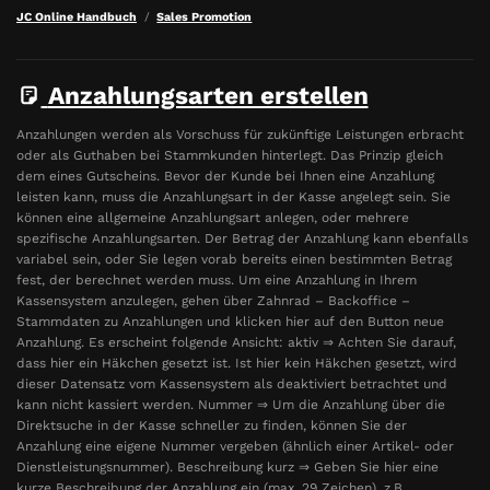
JC Online Handbuch
Sales Promotion
Anzahlungsarten erstellen
Anzahlungen werden als Vorschuss für zukünftige Leistungen erbracht
oder als Guthaben bei Stammkunden hinterlegt. Das Prinzip gleich
dem eines Gutscheins. Bevor der Kunde bei Ihnen eine Anzahlung
leisten kann, muss die Anzahlungsart in der Kasse angelegt sein. Sie
können eine allgemeine Anzahlungsart anlegen, oder mehrere
spezifische Anzahlungsarten. Der Betrag der Anzahlung kann ebenfalls
variabel sein, oder Sie legen vorab bereits einen bestimmten Betrag
fest, der berechnet werden muss. Um eine Anzahlung in Ihrem
Kassensystem anzulegen, gehen über Zahnrad – Backoffice –
Stammdaten zu Anzahlungen und klicken hier auf den Button neue
Anzahlung. Es erscheint folgende Ansicht: aktiv ⇒ Achten Sie darauf,
dass hier ein Häkchen gesetzt ist. Ist hier kein Häkchen gesetzt, wird
dieser Datensatz vom Kassensystem als deaktiviert betrachtet und
kann nicht kassiert werden. Nummer ⇒ Um die Anzahlung über die
Direktsuche in der Kasse schneller zu finden, können Sie der
Anzahlung eine eigene Nummer vergeben (ähnlich einer Artikel- oder
Dienstleistungsnummer). Beschreibung kurz ⇒ Geben Sie hier eine
kurze Beschreibung der Anzahlung ein (max. 29 Zeichen), z.B.