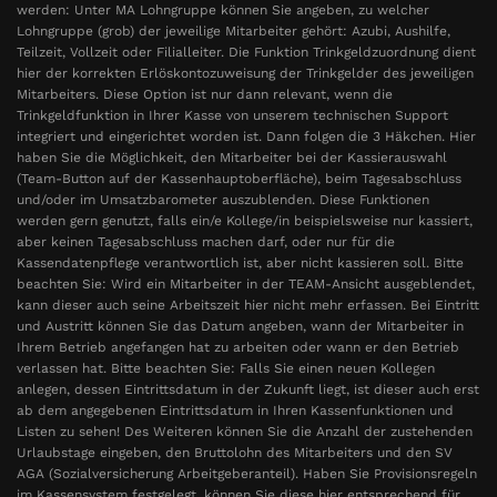
werden: Unter MA Lohngruppe können Sie angeben, zu welcher
Lohngruppe (grob) der jeweilige Mitarbeiter gehört: Azubi, Aushilfe,
Teilzeit, Vollzeit oder Filialleiter. Die Funktion Trinkgeldzuordnung dient
hier der korrekten Erlöskontozuweisung der Trinkgelder des jeweiligen
Mitarbeiters. Diese Option ist nur dann relevant, wenn die
Trinkgeldfunktion in Ihrer Kasse von unserem technischen Support
integriert und eingerichtet worden ist. Dann folgen die 3 Häkchen. Hier
haben Sie die Möglichkeit, den Mitarbeiter bei der Kassierauswahl
(Team-Button auf der Kassenhauptoberfläche), beim Tagesabschluss
und/oder im Umsatzbarometer auszublenden. Diese Funktionen
werden gern genutzt, falls ein/e Kollege/in beispielsweise nur kassiert,
aber keinen Tagesabschluss machen darf, oder nur für die
Kassendatenpflege verantwortlich ist, aber nicht kassieren soll. Bitte
beachten Sie: Wird ein Mitarbeiter in der TEAM-Ansicht ausgeblendet,
kann dieser auch seine Arbeitszeit hier nicht mehr erfassen. Bei Eintritt
und Austritt können Sie das Datum angeben, wann der Mitarbeiter in
Ihrem Betrieb angefangen hat zu arbeiten oder wann er den Betrieb
verlassen hat. Bitte beachten Sie: Falls Sie einen neuen Kollegen
anlegen, dessen Eintrittsdatum in der Zukunft liegt, ist dieser auch erst
ab dem angegebenen Eintrittsdatum in Ihren Kassenfunktionen und
Listen zu sehen! Des Weiteren können Sie die Anzahl der zustehenden
Urlaubstage eingeben, den Bruttolohn des Mitarbeiters und den SV
AGA (Sozialversicherung Arbeitgeberanteil). Haben Sie Provisionsregeln
im Kassensystem festgelegt, können Sie diese hier entsprechend für