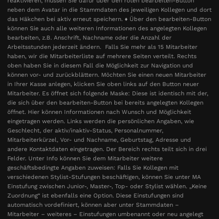
reaktivieren, müssen Sie dafür über den roten bearbeiten-Button
neben dem Avatar in die Stammdaten des jeweiligen Kollegen und dort
das Häkchen bei aktiv erneut speichern. ♦ Über den bearbeiten-Button
können Sie auch alle weiteren Informationen des angelegten Kollegen
bearbeiten, z.B. Anschrift, Nachname oder die Anzahl der
Arbeitsstunden jederzeit ändern. Falls Sie mehr als 15 Mitarbeiter
haben, wir die Mitarbeiterliste auf mehrere Seiten verteilt. Rechts
oben haben Sie in diesem Fall die Möglichkeit zur Navigation und
können vor- und zurückblättern. Möchten Sie einen neuen Mitarbeiter
in Ihrer Kasse anlegen, klicken Sie oben links auf den Button neuer
Mitarbeiter. Es öffnet sich folgende Maske: Diese ist identisch mit der,
die sich über den bearbeiten-Button bei bereits angelegten Kollegen
öffnet. Hier können Informationen nach Wunsch und Möglichkeit
eingetragen werden. Links werden die persönlichen Angaben, wie
Geschlecht, der aktiv/inaktiv-Status, Personalnummer,
Mitarbeiterkürzel, Vor- und Nachname, Geburtstag, Adresse und
andere Kontaktdaten eingetragen. Der Bereich rechts teilt sich in drei
Felder. Unter Info können Sie dem Mitarbeiter weitere
geschäftsbedingte Angaben zuweisen: Falls Sie Kollegen mit
verschiedenen Stylist-Stufungen beschäftigen, können Sie unter MA
Einstufung zwischen Junior-, Master-, Top- oder Stylist wählen. „Keine
Zuordnung“ ist ebenfalls eine Option. Diese Einstufungen sind
automatisch vordefiniert, können aber unter Stammdaten –
Mitarbeiter – weiteres – Einstufungen umbenannt oder neu angelegt