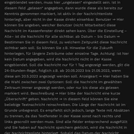
eingeblendet werden, muss hier „ungelesen“ eingestellt sein. Ist in
diesem Feld „gelesen“ angegeben, dann wurde diese als bereits zur
Kenntnis genommen markiert, ist aktiv in der Nachrichtenliste
hinterlegt, aber nicht in der Kasse direkt einsehbar. Benutzer ⇒ Hier
können Sie angeben, welcher Benutzer (nicht Mitarbeiter) diese
Nachricht im Kassenfenster direkt sehen kann. Über die Einstellung –
Alle– ist die Nachricht für alle sichtbar. ab Datum – bis Datum ⇒
Bestimmen Sie in diesem Feld, zu welchem Zeitpunkt diese Nachricht
sichtbar sein soll. So können Sie z.B. Hinweise für die Zukunft
hinterlegen, für längere Zeiträume oder einzelne Tage. Achtung: Ist hier
kein Datum angegeben, wird die Nachricht nicht in der Kasse
eingeblendet. Soll die Nachricht nur für 1 Tag angezeigt werden, gilt die
24-Stunden-Regel, folglich z.B. ab 20.05.2023 bis 21.05.2023, wenn
diese am 20.5.2023 angezeigt werden soll. Anzeigeart ⇒ Hier haben Sie
die Wahl zwischen zwei Optionen: Soll die Nachricht im gewählten
Zeitraum immer angezeigt werden, oder nur bis diese als gelesen
markiert wird. Beschreibung ⇒ Hier bitte der Nachricht eine kurze
„Überschrift“ geben. Nachricht ⇒ In diesem Feld können Sie eine
beliebige Textnachricht reinschreiben. Die Länge der Nachricht ist im
Grunde unbegrenzt. Es empfiehlt sich jedoch, lange Texte mit Absätzen
zu trennen, da das Textfenster in der Kasse sonst nach rechts und
links gescrollt werden muss. Sind alle Felder entsprechend ausgefüllt
und Sie haben auf Nachricht speichern geklickt, wird die Nachricht in
der Nachrichtenliste hinterlegt. Sobald das Datum der Nachricht