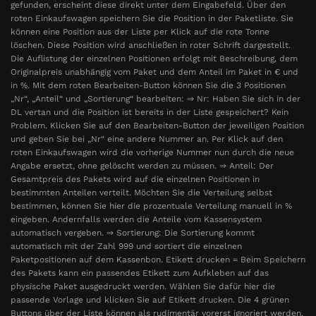
gefunden, erscheint diese direkt unter dem Eingabefeld. Über den
roten Einkaufswagen speichern Sie die Position in der Paketliste. Sie
können eine Position aus der Liste per Klick auf die rote Tonne
löschen. Diese Position wird anschließen in roter Schrift dargestellt.
Die Auflistung der einzelnen Positionen erfolgt mit Beschreibung, dem
Originalpreis unabhängig vom Paket und dem Anteil im Paket in € und
in %. Mit dem roten Bearbeiten-Button können Sie die 3 Positionen
„Nr“, „Anteil“ und „Sortierung“ bearbeiten: ⇒ Nr: Haben Sie sich in der
DL vertan und die Position ist bereits in der Liste gespeichert? Kein
Problem. Klicken Sie auf den Bearbeiten-Button der jeweiligen Position
und geben Sie bei „Nr“ eine andere Nummer an. Per Klick auf den
roten Einkaufswagen wird die vorherige Nummer nun durch die neue
Angabe ersetzt, ohne gelöscht werden zu müssen. ⇒ Anteil: Der
Gesamtpreis des Pakets wird auf die einzelnen Positionen in
bestimmten Anteilen verteilt. Möchten Sie die Verteilung selbst
bestimmen, können Sie hier die prozentuale Verteilung manuell in %
eingeben. Andernfalls werden die Anteile vom Kassensystem
automatisch vergeben. ⇒ Sortierung: Die Sortierung kommt
automatisch mit der Zahl 999 und sortiert die einzelnen
Paketpositionen auf dem Kassenbon. Etikett drucken = Beim Speichern
des Pakets kann ein passendes Etikett zum Aufkleben auf das
physische Paket ausgedruckt werden. Wählen Sie dafür hier die
passende Vorlage und klicken Sie auf Etikett drucken. Die 4 grünen
Buttons über der Liste können als rudimentär vorerst ignoriert werden.