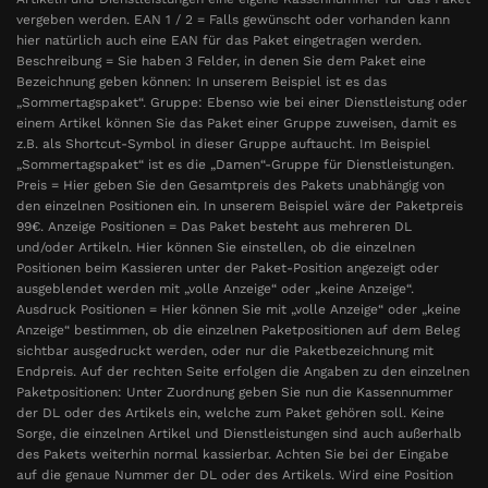
vergeben werden. EAN 1 / 2 = Falls gewünscht oder vorhanden kann
hier natürlich auch eine EAN für das Paket eingetragen werden.
Beschreibung = Sie haben 3 Felder, in denen Sie dem Paket eine
Bezeichnung geben können: In unserem Beispiel ist es das
„Sommertagspaket“. Gruppe: Ebenso wie bei einer Dienstleistung oder
einem Artikel können Sie das Paket einer Gruppe zuweisen, damit es
z.B. als Shortcut-Symbol in dieser Gruppe auftaucht. Im Beispiel
„Sommertagspaket“ ist es die „Damen“-Gruppe für Dienstleistungen.
Preis = Hier geben Sie den Gesamtpreis des Pakets unabhängig von
den einzelnen Positionen ein. In unserem Beispiel wäre der Paketpreis
99€. Anzeige Positionen = Das Paket besteht aus mehreren DL
und/oder Artikeln. Hier können Sie einstellen, ob die einzelnen
Positionen beim Kassieren unter der Paket-Position angezeigt oder
ausgeblendet werden mit „volle Anzeige“ oder „keine Anzeige“.
Ausdruck Positionen = Hier können Sie mit „volle Anzeige“ oder „keine
Anzeige“ bestimmen, ob die einzelnen Paketpositionen auf dem Beleg
sichtbar ausgedruckt werden, oder nur die Paketbezeichnung mit
Endpreis. Auf der rechten Seite erfolgen die Angaben zu den einzelnen
Paketpositionen: Unter Zuordnung geben Sie nun die Kassennummer
der DL oder des Artikels ein, welche zum Paket gehören soll. Keine
Sorge, die einzelnen Artikel und Dienstleistungen sind auch außerhalb
des Pakets weiterhin normal kassierbar. Achten Sie bei der Eingabe
auf die genaue Nummer der DL oder des Artikels. Wird eine Position