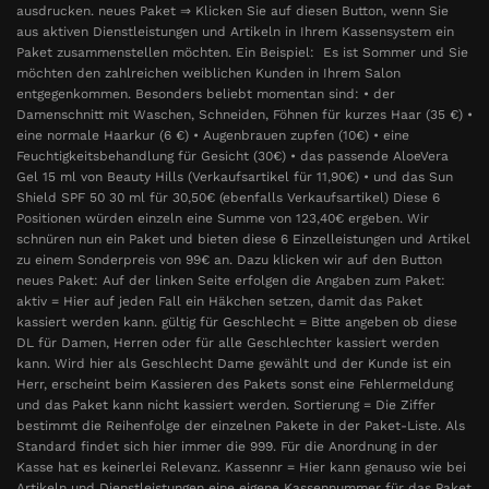
ausdrucken. neues Paket ⇒ Klicken Sie auf diesen Button, wenn Sie
aus aktiven Dienstleistungen und Artikeln in Ihrem Kassensystem ein
Paket zusammenstellen möchten. Ein Beispiel: Es ist Sommer und Sie
möchten den zahlreichen weiblichen Kunden in Ihrem Salon
entgegenkommen. Besonders beliebt momentan sind: • der
Damenschnitt mit Waschen, Schneiden, Föhnen für kurzes Haar (35 €) •
eine normale Haarkur (6 €) • Augenbrauen zupfen (10€) • eine
Feuchtigkeitsbehandlung für Gesicht (30€) • das passende AloeVera
Gel 15 ml von Beauty Hills (Verkaufsartikel für 11,90€) • und das Sun
Shield SPF 50 30 ml für 30,50€ (ebenfalls Verkaufsartikel) Diese 6
Positionen würden einzeln eine Summe von 123,40€ ergeben. Wir
schnüren nun ein Paket und bieten diese 6 Einzelleistungen und Artikel
zu einem Sonderpreis von 99€ an. Dazu klicken wir auf den Button
neues Paket: Auf der linken Seite erfolgen die Angaben zum Paket:
aktiv = Hier auf jeden Fall ein Häkchen setzen, damit das Paket
kassiert werden kann. gültig für Geschlecht = Bitte angeben ob diese
DL für Damen, Herren oder für alle Geschlechter kassiert werden
kann. Wird hier als Geschlecht Dame gewählt und der Kunde ist ein
Herr, erscheint beim Kassieren des Pakets sonst eine Fehlermeldung
und das Paket kann nicht kassiert werden. Sortierung = Die Ziffer
bestimmt die Reihenfolge der einzelnen Pakete in der Paket-Liste. Als
Standard findet sich hier immer die 999. Für die Anordnung in der
Kasse hat es keinerlei Relevanz. Kassennr = Hier kann genauso wie bei
Artikeln und Dienstleistungen eine eigene Kassennummer für das Paket