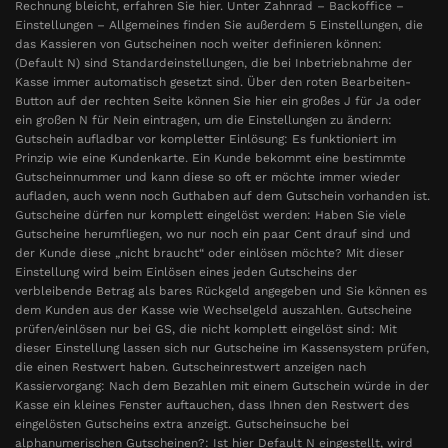
Rechnung bleicht, erfahren Sie hier. Unter Zahnrad – Backoffice –
Einstellungen – Allgemeines finden Sie außerdem 5 Einstellungen, die
das Kassieren von Gutscheinen noch weiter definieren können:
(Default N) sind Standardeinstellungen, die bei Inbetriebnahme der
Kasse immer automatisch gesetzt sind. Über den roten Bearbeiten-
Button auf der rechten Seite können Sie hier ein großes J für Ja oder
ein großen N für Nein eintragen, um die Einstellungen zu ändern:
Gutschein aufladbar vor kompletter Einlösung: Es funktioniert im
Prinzip wie eine Kundenkarte. Ein Kunde bekommt eine bestimmte
Gutscheinnummer und kann diese so oft er möchte immer wieder
aufladen, auch wenn noch Guthaben auf dem Gutschein vorhanden ist.
Gutscheine dürfen nur komplett eingelöst werden: Haben Sie viele
Gutscheine herumfliegen, wo nur noch ein paar Cent drauf sind und
der Kunde diese „nicht braucht“ oder einlösen möchte? Mit dieser
Einstellung wird beim Einlösen eines jeden Gutscheins der
verbleibende Betrag als bares Rückgeld angegeben und Sie können es
dem Kunden aus der Kasse wie Wechselgeld auszahlen. Gutscheine
prüfen/einlösen nur bei GS, die nicht komplett eingelöst sind: Mit
dieser Einstellung lassen sich nur Gutscheine im Kassensystem prüfen,
die einen Restwert haben. Gutscheinrestwert anzeigen nach
Kassiervorgang: Nach dem Bezahlen mit einem Gutschein würde in der
Kasse ein kleines Fenster auftauchen, dass Ihnen den Restwert des
eingelösten Gutscheins extra anzeigt. Gutscheinsuche bei
alphanumerischen Gutscheinen?: Ist hier Default N eingestellt, wird