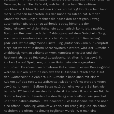
Nummer, haben Sie die Wahl, welchen Gutschein Sie einlösen
möchten: ⇒ Achten Sie auf den korrekten Betrag! Ein Gutschein kann
mehr Guthaben beinhalten, als der Kunde zu zahlen hat. Mit den
Standardeinstellungen rechnet die Kasse den benötigten Betrag
automatisch ab. Ist der zu zahlende Betrag höher als der
Gutscheinwert, wird der Gutschein automatisch komplett eingelöst.
Bleibt ein Restwert nach dem Zahlvorgang auf dem Gutschein übrig,
wird zum Kassenbon ein zusätzlicher Zettel mit dem Restbetrag
gedruckt. Ist die allgemeine Einstellung „Gutschein kann nur komplett
eingelöst werden“ in Ihrem Kassensystem aktiviert, wird der Gutschein
unabhängig vom zu zahlenden Wert komplett eingelöst und der
Restwert als bares Rückgeld ausgebucht. Ist alles richtig gewählt,
klicken Sie auf Speichern, um den Gutschein wie vorgegeben
einzulösen. Es können auch mehrere Gutscheine in einem Bon eingelöst
werden. Klicken Sie für einen zweiten Gutschein einfach erneut auf
den „Gutschein“ als Zahlart. Ein Gutschein kann auch mit einem
Klicken auf das rote X als Zahlmittel wieder entfernt werden: Wenn
gewünscht, kann m Selben Beleg natürlich eine weitere Zahlart wie
bar oder EC benutzt werden, falls der Gutschein z.B. nur einen Teil der
Summe begleicht. Beenden Sie den Beleg anschließend wie gewohnt
über den Zahlen-Button. Bitte beachten Sie: Gutscheine, welche über
eine offene Rechnung verkauft wurden, sind erst gültig und einlösbar,
nachdem die offene Rechnung beglichen wurde. Wie man eine