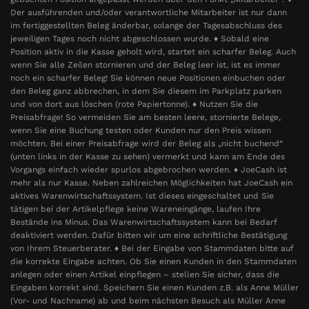
Der ausführenden und/oder verantwortliche Mitarbeiter ist nur dann
im fertiggestellten Beleg änderbar, solange der Tagesabschluss des
jeweiligen Tages noch nicht abgeschlossen wurde. ♦ Sobald eine
Position aktiv in die Kasse geholt wird, startet ein scharfer Beleg. Auch
wenn Sie alle Zeilen stornieren und der Beleg leer ist, ist es immer
noch ein scharfer Beleg! Sie können neue Positionen einbuchen oder
den Beleg ganz abbrechen, in dem Sie diesem im Parkplatz parken
und von dort aus löschen (rote Papiertonne). ♦ Nutzen Sie die
Preisabfrage! So vermeiden Sie am besten leere, stornierte Belege,
wenn Sie eine Buchung testen oder Kunden nur den Preis wissen
möchten. Bei einer Preisabfrage wird der Beleg als „nicht buchend“
(unten links in der Kasse zu sehen) vermerkt und kann am Ende des
Vorgangs einfach wieder spurlos abgebrochen werden. ♦ JoeCash ist
mehr als nur Kasse. Neben zahlreichen Möglichkeiten hat JoeCash ein
aktives Warenwirtschaftssystem. Ist dieses eingeschaltet und Sie
tätigen bei der Artikelpflege keine Wareneingänge, laufen Ihre
Bestände ins Minus. Das Warenwirtschaftssystem kann bei Bedarf
deaktiviert werden. Dafür bitten wir um eine schriftliche Bestätigung
von Ihrem Steuerberater. ♦ Bei der Eingabe von Stammdaten bitte auf
die korrekte Eingabe achten. Ob Sie einen Kunden in den Stammdaten
anlegen oder einen Artikel einpflegen – stellen Sie sicher, dass die
Eingaben korrekt sind. Speichern Sie einen Kunden z.B. als Anne Müller
(Vor- und Nachname) ab und beim nächsten Besuch als Müller Anne