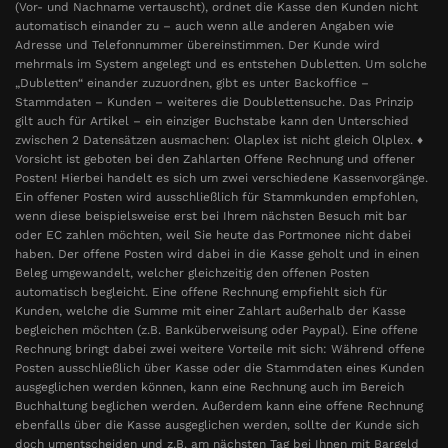
(Vor- und Nachname vertauscht), ordnet die Kasse den Kunden nicht
automatisch einander zu – auch wenn alle anderen Angaben wie
Adresse und Telefonnummer übereinstimmen. Der Kunde wird
mehrmals im System angelegt und es entstehen Dubletten. Um solche
„Dubletten“ einander zuzuordnen, gibt es unter Backoffice –
Stammdaten – Kunden – weiteres die Doublettensuche. Das Prinzip
gilt auch für Artikel – ein einziger Buchstabe kann den Unterschied
zwischen 2 Datensätzen ausmachen: Olaplex ist nicht gleich Olplex. ♦
Vorsicht ist geboten bei den Zahlarten Offene Rechnung und offener
Posten! Hierbei handelt es sich um zwei verschiedene Kassenvorgänge.
Ein offener Posten wird ausschließlich für Stammkunden empfohlen,
wenn diese beispielsweise erst bei Ihrem nächsten Besuch mit bar
oder EC zahlen möchten, weil Sie heute das Portmonee nicht dabei
haben. Der offene Posten wird dabei in die Kasse geholt und in einen
Beleg umgewandelt, welcher gleichzeitig den offenen Posten
automatisch begleicht. Eine offene Rechnung empfiehlt sich für
Kunden, welche die Summe mit einer Zahlart außerhalb der Kasse
begleichen möchten (z.B. Banküberweisung oder Paypal). Eine offene
Rechnung bringt dabei zwei weitere Vorteile mit sich: Während offene
Posten ausschließlich über Kasse oder die Stammdaten eines Kunden
ausgeglichen werden können, kann eine Rechnung auch im Bereich
Buchhaltung beglichen werden. Außerdem kann eine offene Rechnung
ebenfalls über die Kasse ausgeglichen werden, sollte der Kunde sich
doch umentscheiden und z.B. am nächsten Tag bei Ihnen mit Bargeld