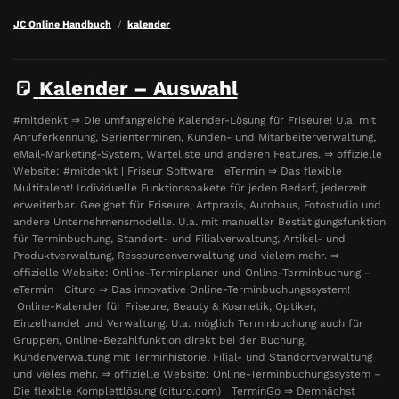
JC Online Handbuch
kalender
Kalender – Auswahl
#mitdenkt ⇒ Die umfangreiche Kalender-Lösung für Friseure! U.a. mit
Anruferkennung, Serienterminen, Kunden- und Mitarbeiterverwaltung,
eMail-Marketing-System, Warteliste und anderen Features. ⇒ offizielle
Website: #mitdenkt | Friseur Software eTermin ⇒ Das flexible
Multitalent! Individuelle Funktionspakete für jeden Bedarf, jederzeit
erweiterbar. Geeignet für Friseure, Artpraxis, Autohaus, Fotostudio und
andere Unternehmensmodelle. U.a. mit manueller Bestätigungsfunktion
für Terminbuchung, Standort- und Filialverwaltung, Artikel- und
Produktverwaltung, Ressourcenverwaltung und vielem mehr. ⇒
offizielle Website: Online-Terminplaner und Online-Terminbuchung –
eTermin Cituro ⇒ Das innovative Online-Terminbuchungssystem!
Online-Kalender für Friseure, Beauty & Kosmetik, Optiker,
Einzelhandel und Verwaltung. U.a. möglich Terminbuchung auch für
Gruppen, Online-Bezahlfunktion direkt bei der Buchung,
Kundenverwaltung mit Terminhistorie, Filial- und Standortverwaltung
und vieles mehr. ⇒ offizielle Website: Online-Terminbuchungssystem –
Die flexible Komplettlösung (cituro.com) TerminGo ⇒ Demnächst