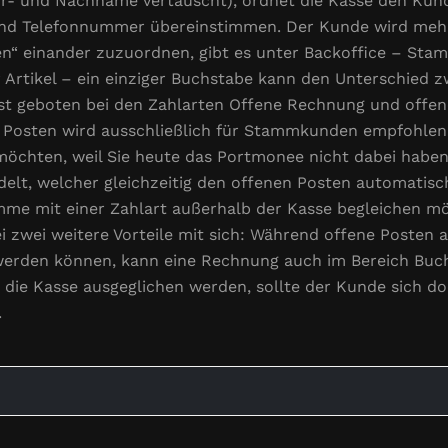
or- und Nachname vertauscht), ordnet die Kasse den Kun
und Telefonnummer übereinstimmen. Der Kunde wird meh
en“ einander zuzuordnen, gibt es unter Backoffice – Sta
ür Artikel – ein einziger Buchstabe kann den Unterschied
t ist geboten bei den Zahlarten Offene Rechnung und offe
 Posten wird ausschließlich für Stammkunden empfohlen, 
öchten, weil Sie heute das Portmonee nicht dabei haben.
elt, welcher gleichzeitig den offenen Posten automatisc
mme mit einer Zahlart außerhalb der Kasse begleichen m
i zwei weitere Vorteile mit sich: Während offene Posten a
erden können, kann eine Rechnung auch im Bereich Buc
 die Kasse ausgeglichen werden, sollte der Kunde sich 
.