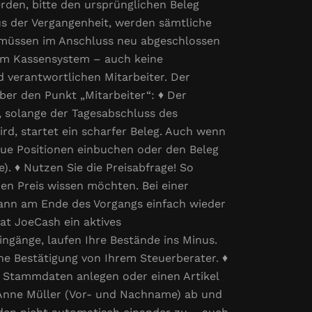
den, bitte den ursprünglichen Beleg
aus der Vergangenheit, werden sämtliche
d müssen im Anschluss neu abgeschlossen
rem Kassensystem – auch keine
 verantwortlichen Mitarbeiter. Der
ber den Punkt „Mitarbeiter“: ♦ Der
, solange der Tagesabschluss des
ird, startet ein scharfer Beleg. Auch wenn
 neue Positionen einbuchen oder den Beleg
. ♦ Nutzen Sie die Preisabfrage! So
en Preis wissen möchten. Bei einer
 kann am Ende des Vorgangs einfach wieder
at JoeCash ein aktives
ingänge, laufen Ihre Bestände ins Minus.
che Bestätigung von Ihrem Steuerberater. ♦
n Stammdaten anlegen oder einen Artikel
ls Anne Müller (Vor- und Nachname) ab und