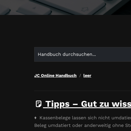
Search
for:
JC Online Handbuch
leer
Tipps – Gut zu wis
♦ Kassenbelege lassen sich nicht umdatier
Beleg umdatiert oder anderweitig ohne Sto