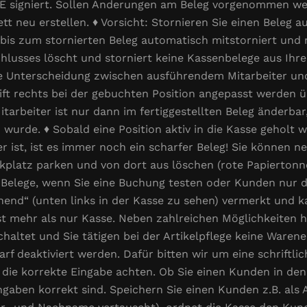
E signiert. Sollen Änderungen am Beleg vorgenommen wer
t neu erstellen. ♦ Vorsicht: Stornieren Sie einen Beleg 
 bis zum stornierten Beleg automatisch mitstorniert un
chlusses löscht und storniert keine Kassenbelege aus Ih
ine Unterscheidung zwischen ausführendem Mitarbeiter und
ft rechts bei der gebuchten Position angepasst werden ü
arbeiter ist nur dann im fertiggestellten Beleg änderbar
wurde. ♦ Sobald eine Position aktiv in die Kasse geholt w
eer ist, ist es immer noch ein scharfer Beleg! Sie können
platz parken und von dort aus löschen (rote Papiertonne)
e Belege, wenn Sie eine Buchung testen oder Kunden nur d
chend“ (unten links in der Kasse zu sehen) vermerkt und
t mehr als nur Kasse. Neben zahlreichen Möglichkeiten h
haltet und Sie tätigen bei der Artikelpflege keine Warene
f deaktiviert werden. Dafür bitten wir um eine schriftli
 die korrekte Eingabe achten. Ob Sie einen Kunden in de
 Eingaben korrekt sind. Speichern Sie einen Kunden z.B. a