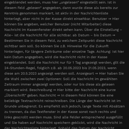
eingeblendet werden, muss hier „ungelesen“ eingestellt sein. Ist in
diesem Feld „gelesen“ angegeben, dann wurde diese als bereits zur
Kenntnis genommen markiert, ist aktiv in der Nachrichtenliste
hinterlegt, aber nicht in der Kasse direkt einsehbar. Benutzer ⇒ Hier
können Sie angeben, welcher Benutzer (nicht Mitarbeiter) diese
Nachricht im Kassenfenster direkt sehen kann. Über die Einstellung –
Alle– ist die Nachricht für alle sichtbar. ab Datum – bis Datum ⇒
Bestimmen Sie in diesem Feld, zu welchem Zeitpunkt diese Nachricht
sichtbar sein soll. So können Sie z.B. Hinweise für die Zukunft
hinterlegen, für längere Zeiträume oder einzelne Tage. Achtung: Ist hier
kein Datum angegeben, wird die Nachricht nicht in der Kasse
eingeblendet. Soll die Nachricht nur für 1 Tag angezeigt werden, gilt die
24-Stunden-Regel, folglich z.B. ab 20.05.2023 bis 21.05.2023, wenn
diese am 20.5.2023 angezeigt werden soll. Anzeigeart ⇒ Hier haben Sie
die Wahl zwischen zwei Optionen: Soll die Nachricht im gewählten
Zeitraum immer angezeigt werden, oder nur bis diese als gelesen
markiert wird. Beschreibung ⇒ Hier bitte der Nachricht eine kurze
„Überschrift“ geben. Nachricht ⇒ In diesem Feld können Sie eine
beliebige Textnachricht reinschreiben. Die Länge der Nachricht ist im
Grunde unbegrenzt. Es empfiehlt sich jedoch, lange Texte mit Absätzen
zu trennen, da das Textfenster in der Kasse sonst nach rechts und
links gescrollt werden muss. Sind alle Felder entsprechend ausgefüllt
und Sie haben auf Nachricht speichern geklickt, wird die Nachricht in
der Nachrichtenliste hinterlegt. Sobald das Datum der Nachricht