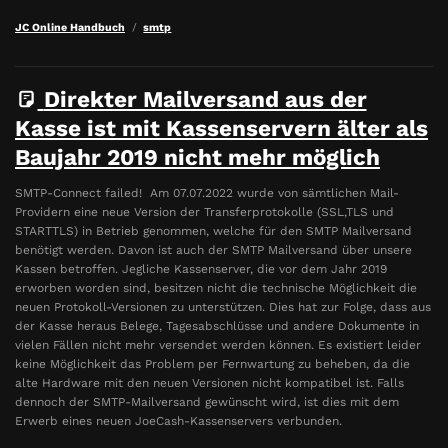
JC Online Handbuch
smtp
Direkter Mailversand aus der
Kasse ist mit Kassenservern älter als
Baujahr 2019 nicht mehr möglich
SMTP-Connect failed! Am 07.07.2022 wurde von sämtlichen Mail-
Providern eine neue Version der Transferprotokolle (SSL,TLS und
STARTTLS) in Betrieb genommen, welche für den SMTP Mailversand
benötigt werden. Davon ist auch der SMTP Mailversand über unsere
Kassen betroffen. Jegliche Kassenserver, die vor dem Jahr 2019
erworben worden sind, besitzen nicht die technische Möglichkeit die
neuen Protokoll-Versionen zu unterstützen. Dies hat zur Folge, dass aus
der Kasse heraus Belege, Tagesabschlüsse und andere Dokumente in
vielen Fällen nicht mehr versendet werden können. Es existiert leider
keine Möglichkeit das Problem per Fernwartung zu beheben, da die
alte Hardware mit den neuen Versionen nicht kompatibel ist. Falls
dennoch der SMTP-Mailversand gewünscht wird, ist dies mit dem
Erwerb eines neuen JoeCash-Kassenservers verbunden.