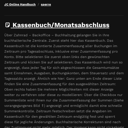
JC Online Handbuch
sperre
Kassenbuch/Monatsabschluss
Über Zahnrad – Backoffice – Buchhaltung gelangen Sie in Ihre
buchhalterische Zentrale. Zuerst steht hier das Kassenbuch. Das
Kassenbuch ist die kontierte Zusammenfassung aller Buchungen im
Zeitraum pro Tagesabschluss, inklusive einer Zusammenfassung pro
Konto. Bitte selektieren Sie zuerst oben links den gewünschten
Zeitraum und klicken Sie auf selektieren. Das Kassenbuch wird nun so
angezeigt, dass jeder Tag für sich abgeschlossen die Gesamtumsätze
samt Einnahmen, Ausgaben, Buchungskonten, dem Steuersatz und dem
Tagessaldo anzeigt. Ähnlich wie hier: Ganz unten am Ende dieser Liste
finden Sie eine Zusammenfassung für den ausgewählten Zeitraum:
Oben rechts haben Sie mehrere Möglichkeiten mit dieser Anzeige
weiter zu verfahren oder diese zu modellieren: Über die Checkbox nur
Summenliste wird Ihnen nur die Zusammenfassung der Summen (Siehe
vorangegangenes Bild ⇑) angezeigt und ermöglicht damit eine schnelle
Summenkontrolle. Zeitraum festschreiben setzt die Angaben im
Kassenbuch für den gewählten Zeitraum endgültig fest und sperrt
diese für jegliche Änderungen. Buchhalterische Korrekturen sind nach
der Zustimmung nicht mehr möglich. Der Vorgang kann nicht rückgängig