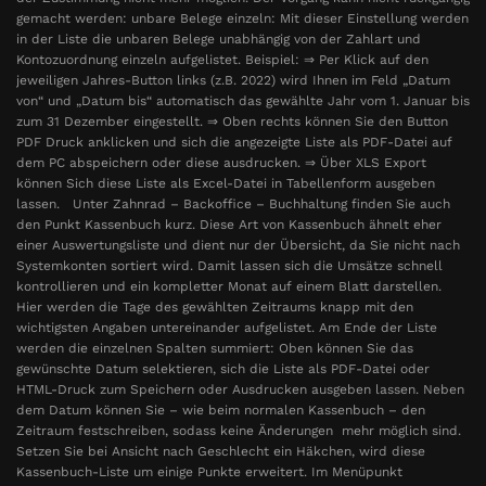
gemacht werden: unbare Belege einzeln: Mit dieser Einstellung werden
in der Liste die unbaren Belege unabhängig von der Zahlart und
Kontozuordnung einzeln aufgelistet. Beispiel: ⇒ Per Klick auf den
jeweiligen Jahres-Button links (z.B. 2022) wird Ihnen im Feld „Datum
von“ und „Datum bis“ automatisch das gewählte Jahr vom 1. Januar bis
zum 31 Dezember eingestellt. ⇒ Oben rechts können Sie den Button
PDF Druck anklicken und sich die angezeigte Liste als PDF-Datei auf
dem PC abspeichern oder diese ausdrucken. ⇒ Über XLS Export
können Sich diese Liste als Excel-Datei in Tabellenform ausgeben
lassen. Unter Zahnrad – Backoffice – Buchhaltung finden Sie auch
den Punkt Kassenbuch kurz. Diese Art von Kassenbuch ähnelt eher
einer Auswertungsliste und dient nur der Übersicht, da Sie nicht nach
Systemkonten sortiert wird. Damit lassen sich die Umsätze schnell
kontrollieren und ein kompletter Monat auf einem Blatt darstellen.
Hier werden die Tage des gewählten Zeitraums knapp mit den
wichtigsten Angaben untereinander aufgelistet. Am Ende der Liste
werden die einzelnen Spalten summiert: Oben können Sie das
gewünschte Datum selektieren, sich die Liste als PDF-Datei oder
HTML-Druck zum Speichern oder Ausdrucken ausgeben lassen. Neben
dem Datum können Sie – wie beim normalen Kassenbuch – den
Zeitraum festschreiben, sodass keine Änderungen mehr möglich sind.
Setzen Sie bei Ansicht nach Geschlecht ein Häkchen, wird diese
Kassenbuch-Liste um einige Punkte erweitert. Im Menüpunkt