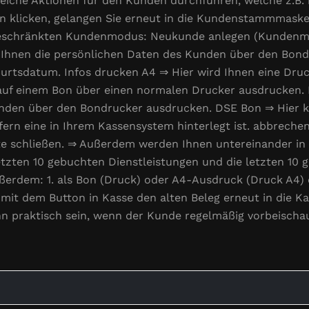
eiche Aktionen für den Kunden durchführen, welche z.B. 
n klicken, gelangen Sie erneut in die Kundenstammmask
geschränkten Kundenmodus: Neukunde anlegen (Kundenm
n Ihnen die persönlichen Daten des Kunden über den Bon
rtsdatum. Infos drucken A4 ⇒ Hier wird Ihnen eine Druc
t auf einem Bon über einen normalen Drucker ausdrucken.
den über den Bondrucker ausdrucken. DSE Bon ⇒ Hier kö
ern eine in Ihrem Kassensystem hinterlegt ist. abbreche
e schließen. ⇒ Außerdem werden Ihnen untereinander in 
etzten 10 gebuchten Dienstleistungen und die letzten 10 g
ßerdem: 1. als Bon (Druck) oder A4-Ausdruck (Druck A4) d
n mit dem Button in Kasse den alten Beleg erneut in die K
nn praktisch sein, wenn der Kunde regelmäßig vorbeisch