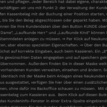
en und pflegen. Jeder Bereich hat dabei eigene, charakt
beschäftigen wir uns mit Punkt 2: der Verwaltung der Kund
fen Kassenbeleg mit der Buchung einer Position starten,
, bis Sie den Beleg abgeschlossen oder geparkt haben. Mö
önnen Sie Ihre Kundendaten über den Button KUNDE oben 
 Dame“, „Laufkunde Herr“ und „Laufkunde Kind“ können S
Stammdaten anlegen zu müssen. ⇒ Per Klick auf Neukund
n, aber ebenso speziellen Eigenschaften. ⇒ Über den Bu
chst auf korrekte Eingaben, auch beim Kassieren. Ein „ä“
lle gewünschten Daten eingegeben und auf speichern gekl
 übernommen. Außerdem finden Sie in dieser Maske weit
s vorhandenen Kunden verwalten, einsehen und ändern. Sob
 identisch mit der Maske beim Anlegen eines Neukunden (s
us ausgestattet, verfügen Sie hier über einen zusätzliche
en, ohne dafür ins Backoffice schauen zu müssen. Mit d
ssenbeleg zum Kassieren aus. Beim Klick auf diesen But
das Kundeninfo-Fenster in einer Extra-Spalte eingeblende