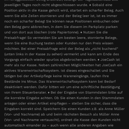
jeweiligen Tages noch nicht abgeschlossen wurde. ♦ Sobald eine
Position aktiv in die Kasse geholt wird, startet ein scharfer Beleg. Auch
wenn Sie alle Zeilen stornieren und der Beleg leer ist, ist es immer
noch ein scharfer Beleg! Sie können neue Positionen einbuchen oder
den Beleg ganz abbrechen, in dem Sie diesem im Parkplatz parken
und von dort aus löschen (rote Papiertonne). ♦ Nutzen Sie die
Preisabfrage! So vermeiden Sie am besten leere, stornierte Belege,
wenn Sie eine Buchung testen oder Kunden nur den Preis wissen
möchten. Bei einer Preisabfrage wird der Beleg als „nicht buchend“
(unten links in der Kasse zu sehen) vermerkt und kann am Ende des
Vorgangs einfach wieder spurlos abgebrochen werden. ♦ JoeCash ist
mehr als nur Kasse. Neben zahlreichen Möglichkeiten hat JoeCash ein
aktives Warenwirtschaftssystem. Ist dieses eingeschaltet und Sie
tätigen bei der Artikelpflege keine Wareneingänge, laufen Ihre
Bestände ins Minus. Das Warenwirtschaftssystem kann bei Bedarf
deaktiviert werden. Dafür bitten wir um eine schriftliche Bestätigung
von Ihrem Steuerberater. ♦ Bei der Eingabe von Stammdaten bitte auf
die korrekte Eingabe achten. Ob Sie einen Kunden in den Stammdaten
anlegen oder einen Artikel einpflegen – stellen Sie sicher, dass die
Eingaben korrekt sind. Speichern Sie einen Kunden z.B. als Anne Müller
(Vor- und Nachname) ab und beim nächsten Besuch als Müller Anne
(Vor- und Nachname vertauscht), ordnet die Kasse den Kunden nicht
automatisch einander zu – auch wenn alle anderen Angaben wie