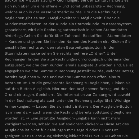
Backoffice – Buchhaltung – Rechnungen. Bei der Zahlart handelt es
sich nun aber um eine offene – und somit unbezahlte – Rechnung,
welche auch in der Kasse vermerkt wurde. Um die Rechnung zu
begleichen gibt es nun 3 Möglichkeiten: 1. Möglichkeit: Über die
Kundenstammdaten Ist der Kunde als Stammkunde im Kassensystem
gespeichert, wird die Rechnung automatisch in seinen Stammdaten
hinterlegt. Gehen Sie dafür über Zahnrad -Backoffice – Stammdaten
– Kunden und geben Sie hier den Namen des Kunden ein. Klicken Sie
anschließen rechts auf den roten Bearbeitungsbutton: In der
Stammdatenmaske sehen Sie rechts mehrere „Ordner“. Unter
Rechnungen finden Sie alle Rechnungen chronologisch untereinander
aufgelistet, welche dem Kunden jemals ausgestellt worden sind. Es ist
angegeben welche Summe in Rechnung gestellt wurde, welcher Betrag
bereits beglichen wurde und welche Summe noch offen, also zu
bezahlen ist. Um die gewünschte Rechnung zu begleichen, klicken sie
auf den Button Ausgleich. Hier nun den beglichenen Betrag und den
Grund eintragen. Speichern. Die Information zur Zahlung wird sowohl
in der Buchhaltung als auch unter der Rechnung aufgeführt. Wichtige
Anmerkungen: ⇒ Lassen Sie sich nicht irritieren: Der Ausgleich-Button
ist immer da – auch wenn die Rechnung bereits vollständig beglichen
worden ist. ⇒ Eine getätigte Ausgleich-Eingabe kann nicht mehr
korrigiert werden, sobald Sie auf speichern klicken! ⇒ Diese Art des
Ausgleichs ist nicht für Zahlungen mit Bargeld oder EC vor Ort
geeignet. Dazu Siehe Ausgleichmöglichkeit bei Punkt 3. ⇒ Geben Sie