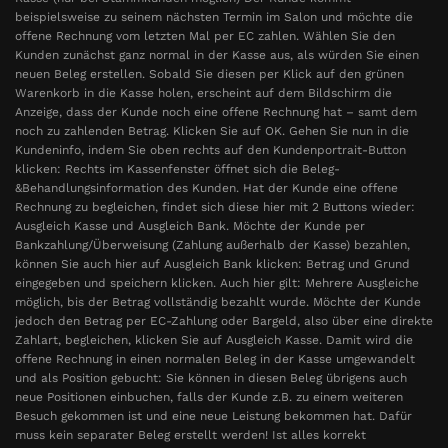
beispielsweise zu seinem nächsten Termin im Salon und möchte die
offene Rechnung vom letzten Mal per EC zahlen. Wählen Sie den
Kunden zunächst ganz normal in der Kasse aus, als würden Sie einen
neuen Beleg erstellen. Sobald Sie diesen per Klick auf den grünen
Warenkorb in die Kasse holen, erscheint auf dem Bildschirm die
Anzeige, dass der Kunde noch eine offene Rechnung hat – samt dem
noch zu zahlenden Betrag. Klicken Sie auf OK. Gehen Sie nun in die
Kundeninfo, indem Sie oben rechts auf den Kundenportrait-Button
klicken: Rechts im Kassenfenster öffnet sich die Beleg-
&Behandlungsinformation des Kunden. Hat der Kunde eine offene
Rechnung zu begleichen, findet sich diese hier mit 2 Buttons wieder:
Ausgleich Kasse und Ausgleich Bank. Möchte der Kunde per
Bankzahlung/Überweisung (Zahlung außerhalb der Kasse) bezahlen,
können Sie auch hier auf Ausgleich Bank klicken: Betrag und Grund
eingegeben und speichern klicken. Auch hier gilt: Mehrere Ausgleiche
möglich, bis der Betrag vollständig bezahlt wurde. Möchte der Kunde
jedoch den Betrag per EC-Zahlung oder Bargeld, also über eine direkte
Zahlart, begleichen, klicken Sie auf Ausgleich Kasse. Damit wird die
offene Rechnung in einen normalen Beleg in der Kasse umgewandelt
und als Position gebucht: Sie können in diesen Beleg übrigens auch
neue Positionen einbuchen, falls der Kunde z.B. zu einem weiteren
Besuch gekommen ist und eine neue Leistung bekommen hat. Dafür
muss kein separater Beleg erstellt werden! Ist alles korrekt