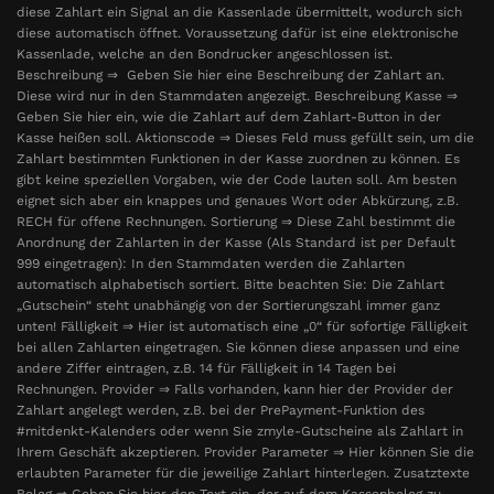
diese Zahlart ein Signal an die Kassenlade übermittelt, wodurch sich
diese automatisch öffnet. Voraussetzung dafür ist eine elektronische
Kassenlade, welche an den Bondrucker angeschlossen ist.
Beschreibung ⇒ Geben Sie hier eine Beschreibung der Zahlart an.
Diese wird nur in den Stammdaten angezeigt. Beschreibung Kasse ⇒
Geben Sie hier ein, wie die Zahlart auf dem Zahlart-Button in der
Kasse heißen soll. Aktionscode ⇒ Dieses Feld muss gefüllt sein, um die
Zahlart bestimmten Funktionen in der Kasse zuordnen zu können. Es
gibt keine speziellen Vorgaben, wie der Code lauten soll. Am besten
eignet sich aber ein knappes und genaues Wort oder Abkürzung, z.B.
RECH für offene Rechnungen. Sortierung ⇒ Diese Zahl bestimmt die
Anordnung der Zahlarten in der Kasse (Als Standard ist per Default
999 eingetragen): In den Stammdaten werden die Zahlarten
automatisch alphabetisch sortiert. Bitte beachten Sie: Die Zahlart
„Gutschein“ steht unabhängig von der Sortierungszahl immer ganz
unten! Fälligkeit ⇒ Hier ist automatisch eine „0“ für sofortige Fälligkeit
bei allen Zahlarten eingetragen. Sie können diese anpassen und eine
andere Ziffer eintragen, z.B. 14 für Fälligkeit in 14 Tagen bei
Rechnungen. Provider ⇒ Falls vorhanden, kann hier der Provider der
Zahlart angelegt werden, z.B. bei der PrePayment-Funktion des
#mitdenkt-Kalenders oder wenn Sie zmyle-Gutscheine als Zahlart in
Ihrem Geschäft akzeptieren. Provider Parameter ⇒ Hier können Sie die
erlaubten Parameter für die jeweilige Zahlart hinterlegen. Zusatztexte
Beleg ⇒ Geben Sie hier den Text ein, der auf dem Kassenbeleg zu