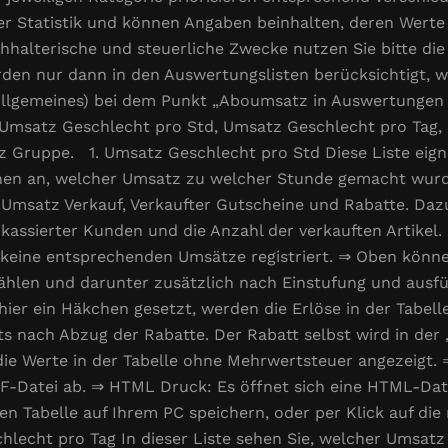
der Statistik und können Angaben beinhalten, deren Wer
halterische und steuerliche Zwecke nutzen Sie bitte die
en nur dann in den Auswertungslisten berücksichtigt, w
Allgemeines) bei dem Punkt „Aboumsatz in Auswertungen a
n Umsatz Geschlecht pro Std, Umsatz Geschlecht pro Tag
Gruppe. 1. Umsatz Geschlecht pro Std Diese Liste eign
hnen an, welcher Umsatz zu welcher Stunde gemacht wurde
msatz Verkauf, Verkaufter Gutscheine und Rabatte. Dazu
assierter Kunden und die Anzahl der verkauften Artikel. Is
 keine entsprechenden Umsätze registriert. ⇒ Oben könne
wählen und darunter zusätzlich nach Einstufung und aus
t hier ein Häkchen gesetzt, werden die Erlöse in der Tabel
 nach Abzug der Rabatte. Der Rabatt selbst wird in der 
ie Werte in der Tabelle ohne Mehrwertsteuer angezeigt. 
DF-Datei ab. ⇒ HTML Druck: Es öffnet sich eine HTML-Dat
ten Tabelle auf Ihrem PC speichern, oder per Klick auf di
echt pro Tag In dieser Liste sehen Sie, welcher Umsatz 