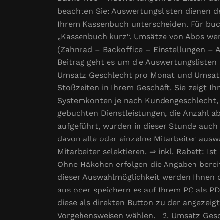
beachten Sie: Auswertungslisten dienen 
Ihrem Kassenbuch unterscheiden. Für buch
„Kassenbuch kurz“. Umsätze von Abos werd
(Zahnrad – Backoffice – Einstellungen – 
Beitrag geht es um die Auswertungsliste
Umsatz Geschlecht pro Monat und Umsatz 
Stoßzeiten in Ihrem Geschäft. Sie zeigt I
Systemkonten je nach Kundengeschlecht, U
gebuchten Dienstleistungen, die Anzahl abk
aufgeführt, wurden in dieser Stunde auch
davon alle oder einzelne Mitarbeiter aus
Mitarbeiter selektieren. ⇒ inkl. Rabatt: Is
Ohne Häkchen erfolgen die Angaben bereits
dieser Auswahlmöglichkeit werden Ihnen d
aus oder speichern es auf Ihrem PC als P
diese als direkten Button zu der angezeig
Vorgehensweisen wählen. 2. Umsatz Geschl