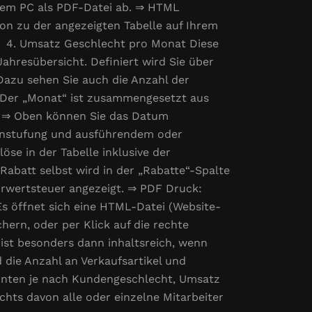
hrem PC als PDF-Datei ab. ⇒ HTML
on zu der angezeigten Tabelle auf Ihrem
. 4. Umsatz Geschlecht pro Monat Diese
ahresübersicht. Definiert wird Sie über
Dazu sehen Sie auch die Anzahl der
. Der „Monat“ ist zusammengesetzt aus
). ⇒ Oben können Sie das Datum
 Einstufung und ausführendem oder
löse in der Tabelle inklusive der
abatt selbst wird in der „Rabatte“-Spalte
hrwertsteuer angezeigt. ⇒ PDF Druck:
Es öffnet sich eine HTML-Datei (Website-
hern, oder per Klick auf die rechte
st besonders dann inhaltsreich, wenn
 die Anzahl an Verkaufsartikel und
konten je nach Kundengeschlecht, Umsatz
chts davon alle oder einzelne Mitarbeiter