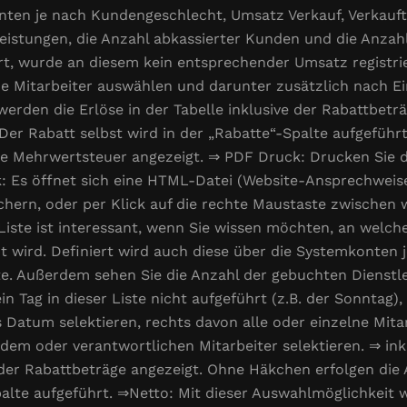
konten je nach Kundengeschlecht, Umsatz Verkauf, Verkau
istungen, die Anzahl abkassierter Kunden und die Anzahl d
ührt, wurde an diesem kein entsprechender Umsatz registr
lne Mitarbeiter auswählen und darunter zusätzlich nach Ei
, werden die Erlöse in der Tabelle inklusive der Rabattbet
er Rabatt selbst wird in der „Rabatte“-Spalte aufgeführ
ne Mehrwertsteuer angezeigt. ⇒ PDF Druck: Drucken Sie d
 Es öffnet sich eine HTML-Datei (Website-Ansprechweise)
ichern, oder per Klick auf die rechte Maustaste zwischen
iste ist interessant, wenn Sie wissen möchten, an welc
 wird. Definiert wird auch diese über die Systemkonten
te. Außerdem sehen Sie die Anzahl der gebuchten Dienstl
 ein Tag in dieser Liste nicht aufgeführt (z.B. der Sonnta
s Datum selektieren, rechts davon alle oder einzelne Mit
em oder verantwortlichen Mitarbeiter selektieren. ⇒ inkl.
e der Rabattbeträge angezeigt. Ohne Häkchen erfolgen die
palte aufgeführt. ⇒Netto: Mit dieser Auswahlmöglichkeit 