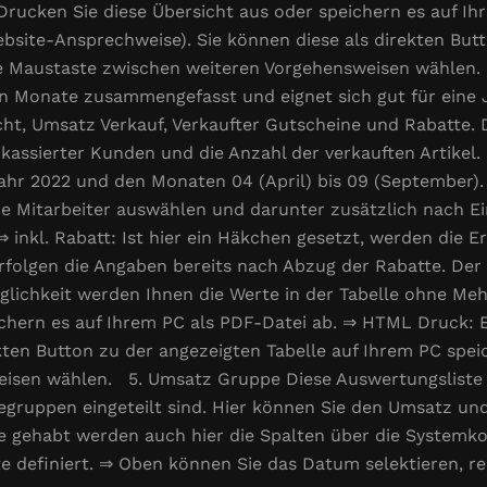
rucken Sie diese Übersicht aus oder speichern es auf I
bsite-Ansprechweise). Sie können diese als direkten Butt
chte Maustaste zwischen weiteren Vorgehensweisen wählen
n Monate zusammengefasst und eignet sich gut für eine J
t, Umsatz Verkauf, Verkaufter Gutscheine und Rabatte. 
bkassierter Kunden und die Anzahl der verkauften Artikel
 Jahr 2022 und den Monaten 04 (April) bis 09 (September
elne Mitarbeiter auswählen und darunter zusätzlich nach
 inkl. Rabatt: Ist hier ein Häkchen gesetzt, werden die Er
folgen die Angaben bereits nach Abzug der Rabatte. Der R
glichkeit werden Ihnen die Werte in der Tabelle ohne Me
ichern es auf Ihrem PC als PDF-Datei ab. ⇒ HTML Druck: 
kten Button zu der angezeigten Tabelle auf Ihrem PC speic
isen wählen. 5. Umsatz Gruppe Diese Auswertungsliste i
cegruppen eingeteilt sind. Hier können Sie den Umsatz und
ie gehabt werden auch hier die Spalten über die System
e definiert. ⇒ Oben können Sie das Datum selektieren, re