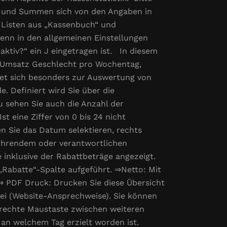
te und Summen sich von den Angaben in
 Listen aus „Kassenbuch“ und
enn in den allgemeinen Einstellungen
ktiv?“ ein J eingetragen ist. In diesem
, Umsatz Geschlecht pro Wochentag,
et sich besonders zur Auswertung von
. Definiert wird Sie über die
 sehen Sie auch die Anzahl der
t eine Ziffer von 0 bis 24 nicht
n Sie das Datum selektieren, rechts
führendem oder verantwortlichen
le inklusive der Rabattbeträge angezeigt.
„Rabatte“-Spalte aufgeführt. ⇒Netto: Mit
⇒ PDF Druck: Drucken Sie diese Übersicht
ei (Website-Ansprechweise). Sie können
e rechte Maustaste zwischen weiteren
an welchem Tag erzielt worden ist.