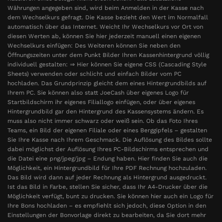
Währungen angegeben sind, wird beim Anmelden in der Kasse nach
dem Wechselkurs gefragt. Die Kasse bezieht den Wert im Normalfall
automatisch über das Internet. Weicht Ihr Wechselkurs vor Ort von
diesen Werten ab, können Sie hier jederzeit manuell einen eigenen
Wechselkurs einfügen: Des Weiteren können Sie neben den
Öffnungszeiten unter dem Punkt Bilder Ihren Kassenhintergrund völlig
individuell gestalten: ⇒ Hier können Sie eigene CSS (Cascading Style
Sheets) verwenden oder schlicht und einfach Bilder vom PC
hochladen. Das Grundprinzip gleicht dem eines Hintergrundbilds auf
Ihrem PC. Sie können also statt JoeCash über eigenes Logo für
Startbildschirm ihr eigenes Filiallogo einfügen, oder über eigenes
Hintergrundbild gar den Hintergrund des Kassensystems ändern. Es
muss also nicht immer schwarz oder weiß sein. Ob das Foto Ihres
Teams, ein Bild der eigenen Filiale oder eines Berggipfels – gestalten
Sie Ihre Kasse nach Ihrem Geschmack. Die Auflösung des Bildes sollte
dabei möglichst der Auflösung Ihres PC-Bildschirms entsprechen und
die Datei eine png/jpeg/jpg – Endung haben. Hier finden Sie auch die
Möglichkeit, ein Hintergrundbild für Ihre PDF Rechnung hochzuladen.
Das Bild wird dann auf jeder Rechnung als Hintergrund ausgedruckt.
Ist das Bild in Farbe, stellen Sie sicher, dass Ihr A4-Drucker über die
Möglichkeit verfügt, bunt zu drucken. Sie können hier auch ein Logo für
Ihre Bons hochladen – es empfiehlt sich jedoch, diese Option in den
Einstellungen der Bonvorlage direkt zu bearbeiten, da Sie dort mehr