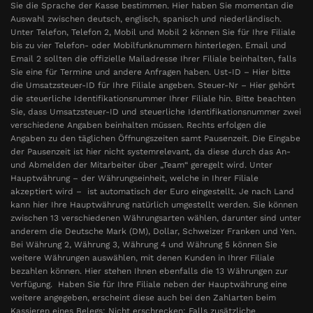
Sie die Sprache der Kasse bestimmen. Hier haben Sie momentan die
Auswahl zwischen deutsch, englisch, spanisch und niederländisch.
Unter Telefon, Telefon 2, Mobil und Mobil 2 können Sie für Ihre Filiale
bis zu vier Telefon- oder Mobilfunknummern hinterlegen. Email und
Email 2 sollten die offizielle Mailadresse Ihrer Filiale beinhalten, falls
Sie eine für Termine und andere Anfragen haben. Ust-ID – Hier bitte
die Umsatzsteuer-ID für Ihre Filiale angeben. Steuer-Nr – Hier gehört
die steuerliche Identifikationsnummer Ihrer Filiale hin. Bitte beachten
Sie, dass Umsatzsteuer-ID und steuerliche Identifikationsnummer zwei
verschiedene Angaben beinhalten müssen. Rechts erfolgen die
Angaben zu den täglichen Öffnungszeiten samt Pausenzeit. Die Eingabe
der Pausenzeit ist hier nicht systemrelevant, da diese durch das An-
und Abmelden der Mitarbeiter über „Team“ geregelt wird. Unter
Hauptwährung – der Währungseinheit, welche in Ihrer Filiale
akzeptiert wird – ist automatisch der Euro eingestellt. Je nach Land
kann hier Ihre Hauptwährung natürlich umgestellt werden. Sie können
zwischen 13 verschiedenen Währungsarten wählen, darunter sind unter
anderem die Deutsche Mark (DM), Dollar, Schweizer Franken und Yen.
Bei Währung 2, Währung 3, Währung 4 und Währung 5 können Sie
weitere Währungen auswählen, mit denen Kunden in Ihrer Filiale
bezahlen können. Hier stehen Ihnen ebenfalls die 13 Währungen zur
Verfügung. Haben Sie für Ihre Filiale neben der Hauptwährung eine
weitere angegeben, erscheint diese auch bei den Zahlarten beim
Kassieren eines Belegs: Nicht erschrecken: Falls zusätzliche