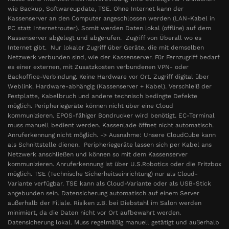
wie Backup, Softwareupdate, TSE. Ohne Internet kann der
Kassenserver an den Computer angeschlossen werden (LAN-Kabel in
PC statt Internetrouter). Somit werden Daten lokal (offline) auf dem
Kassenserver abgelegt und abgerufen. Zugriff von Überall wo es
Internet gibt. Nur lokaler Zugriff über Geräte, die mit demselben
Netzwerk verbunden sind, wie der Kassenserver. Für Fernzugriff bedarf
es einer externen, mit Zusatzkosten verbundenen VPN- oder
Backoffice-Verbindung. Keine Hardware vor Ort. Zugriff digital über
Weblink. Hardware-abhängig (Kassenserver + Kabel). Verschleiß der
Festplatte, Kabelbruch und andere technisch bedingte Defekte
möglich. Peripheriegeräte können nicht über eine Cloud
kommunizieren. EPOS-fähiger Bondrucker wird benötigt. EC-Terminal
muss manuell bedient werden. Kassenlade öffnet nicht automatisch.
Anruferkennung nicht möglich. -> Ausnahme: Unsere CloudCube kann
als Schnittstelle dienen. Peripheriegeräte lassen sich per Kabel ans
Netzwerk anschließen und können so mit dem Kassenserver
kommunizieren. Anruferkennung ist über U.S.Robotics oder die Fritzbox
möglich. TSE (Technische Sicherheitseinrichtung) nur als Cloud-
Variante verfügbar. TSE kann als Cloud-Variante oder als USB-Stick
angebunden sein. Datensicherung automatisch auf einem Server
außerhalb der Filiale. Risiken z.B. bei Diebstahl im Salon werden
minimiert, da die Daten nicht vor Ort aufbewahrt werden.
Datensicherung lokal. Muss regelmäßig manuell getätigt und außerhalb