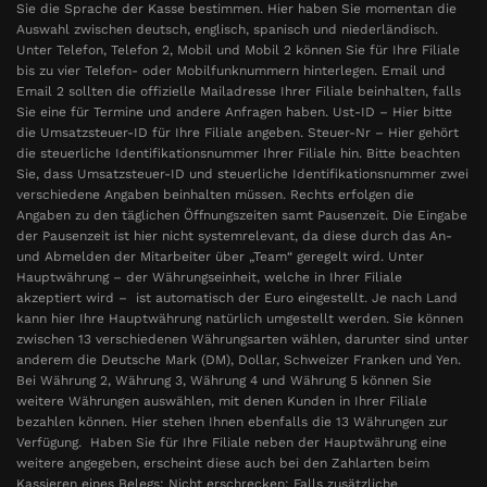
Sie die Sprache der Kasse bestimmen. Hier haben Sie momentan die
Auswahl zwischen deutsch, englisch, spanisch und niederländisch.
Unter Telefon, Telefon 2, Mobil und Mobil 2 können Sie für Ihre Filiale
bis zu vier Telefon- oder Mobilfunknummern hinterlegen. Email und
Email 2 sollten die offizielle Mailadresse Ihrer Filiale beinhalten, falls
Sie eine für Termine und andere Anfragen haben. Ust-ID – Hier bitte
die Umsatzsteuer-ID für Ihre Filiale angeben. Steuer-Nr – Hier gehört
die steuerliche Identifikationsnummer Ihrer Filiale hin. Bitte beachten
Sie, dass Umsatzsteuer-ID und steuerliche Identifikationsnummer zwei
verschiedene Angaben beinhalten müssen. Rechts erfolgen die
Angaben zu den täglichen Öffnungszeiten samt Pausenzeit. Die Eingabe
der Pausenzeit ist hier nicht systemrelevant, da diese durch das An-
und Abmelden der Mitarbeiter über „Team“ geregelt wird. Unter
Hauptwährung – der Währungseinheit, welche in Ihrer Filiale
akzeptiert wird – ist automatisch der Euro eingestellt. Je nach Land
kann hier Ihre Hauptwährung natürlich umgestellt werden. Sie können
zwischen 13 verschiedenen Währungsarten wählen, darunter sind unter
anderem die Deutsche Mark (DM), Dollar, Schweizer Franken und Yen.
Bei Währung 2, Währung 3, Währung 4 und Währung 5 können Sie
weitere Währungen auswählen, mit denen Kunden in Ihrer Filiale
bezahlen können. Hier stehen Ihnen ebenfalls die 13 Währungen zur
Verfügung. Haben Sie für Ihre Filiale neben der Hauptwährung eine
weitere angegeben, erscheint diese auch bei den Zahlarten beim
Kassieren eines Belegs: Nicht erschrecken: Falls zusätzliche