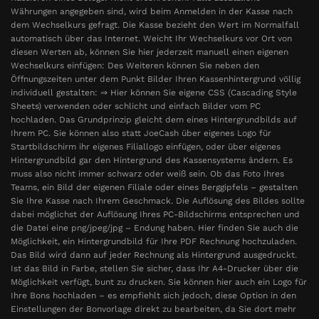
Währungen angegeben sind, wird beim Anmelden in der Kasse nach
dem Wechselkurs gefragt. Die Kasse bezieht den Wert im Normalfall
automatisch über das Internet. Weicht Ihr Wechselkurs vor Ort von
diesen Werten ab, können Sie hier jederzeit manuell einen eigenen
Wechselkurs einfügen: Des Weiteren können Sie neben den
Öffnungszeiten unter dem Punkt Bilder Ihren Kassenhintergrund völlig
individuell gestalten: ⇒ Hier können Sie eigene CSS (Cascading Style
Sheets) verwenden oder schlicht und einfach Bilder vom PC
hochladen. Das Grundprinzip gleicht dem eines Hintergrundbilds auf
Ihrem PC. Sie können also statt JoeCash über eigenes Logo für
Startbildschirm ihr eigenes Filiallogo einfügen, oder über eigenes
Hintergrundbild gar den Hintergrund des Kassensystems ändern. Es
muss also nicht immer schwarz oder weiß sein. Ob das Foto Ihres
Teams, ein Bild der eigenen Filiale oder eines Berggipfels – gestalten
Sie Ihre Kasse nach Ihrem Geschmack. Die Auflösung des Bildes sollte
dabei möglichst der Auflösung Ihres PC-Bildschirms entsprechen und
die Datei eine png/jpeg/jpg – Endung haben. Hier finden Sie auch die
Möglichkeit, ein Hintergrundbild für Ihre PDF Rechnung hochzuladen.
Das Bild wird dann auf jeder Rechnung als Hintergrund ausgedruckt.
Ist das Bild in Farbe, stellen Sie sicher, dass Ihr A4-Drucker über die
Möglichkeit verfügt, bunt zu drucken. Sie können hier auch ein Logo für
Ihre Bons hochladen – es empfiehlt sich jedoch, diese Option in den
Einstellungen der Bonvorlage direkt zu bearbeiten, da Sie dort mehr