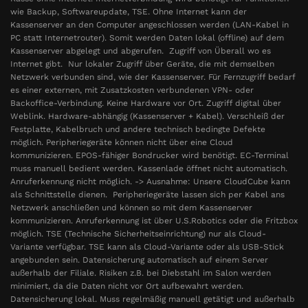
wie Backup, Softwareupdate, TSE. Ohne Internet kann der
Kassenserver an den Computer angeschlossen werden (LAN-Kabel in
PC statt Internetrouter). Somit werden Daten lokal (offline) auf dem
Kassenserver abgelegt und abgerufen. Zugriff von Überall wo es
Internet gibt. Nur lokaler Zugriff über Geräte, die mit demselben
Netzwerk verbunden sind, wie der Kassenserver. Für Fernzugriff bedarf
es einer externen, mit Zusatzkosten verbundenen VPN- oder
Backoffice-Verbindung. Keine Hardware vor Ort. Zugriff digital über
Weblink. Hardware-abhängig (Kassenserver + Kabel). Verschleiß der
Festplatte, Kabelbruch und andere technisch bedingte Defekte
möglich. Peripheriegeräte können nicht über eine Cloud
kommunizieren. EPOS-fähiger Bondrucker wird benötigt. EC-Terminal
muss manuell bedient werden. Kassenlade öffnet nicht automatisch.
Anruferkennung nicht möglich. -> Ausnahme: Unsere CloudCube kann
als Schnittstelle dienen. Peripheriegeräte lassen sich per Kabel ans
Netzwerk anschließen und können so mit dem Kassenserver
kommunizieren. Anruferkennung ist über U.S.Robotics oder die Fritzbox
möglich. TSE (Technische Sicherheitseinrichtung) nur als Cloud-
Variante verfügbar. TSE kann als Cloud-Variante oder als USB-Stick
angebunden sein. Datensicherung automatisch auf einem Server
außerhalb der Filiale. Risiken z.B. bei Diebstahl im Salon werden
minimiert, da die Daten nicht vor Ort aufbewahrt werden.
Datensicherung lokal. Muss regelmäßig manuell getätigt und außerhalb