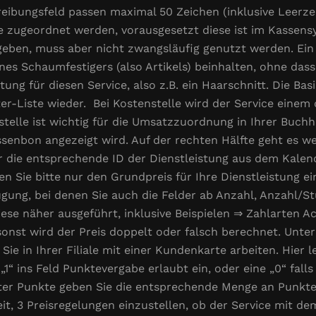
reibungsfeld passen maximal 50 Zeichen (inklusive Leerz
e zugeordnet werden, vorausgesetzt diese ist im Kassensy
geben, muss aber nicht zwangsläufig genutzt werden. Ein
s Schaumfestigers (also Artikels) beinhalten, ohne dass 
tung für diesen Service, also z.B. ein Haarschnitt. Die Bas
r-Liste wieder. Bei Kostenstelle wird der Service einem
telle ist wichtig für die Umsatzzuordnung in Ihrer Buch
enbon angezeigt wird. Auf der rechten Hälfte geht es wei
r die entsprechende ID der Dienstleistung aus dem Kalend
en Sie bitte nur den Grundpreis für Ihre Dienstleistung ei
ügung, bei denen Sie auch die Felder ab Anzahl, Anzahl/
iese näher ausgeführt, inklusive Beispielen ⇒ Zahlarten A
onst wird der Preis doppelt oder falsch berechnet. Unte
s Sie in Ihrer Filiale mit einer Kundenkarte arbeiten. Hier 
1“ ins Feld Punktevergabe erlaubt ein, oder eine „0“ falls
er Punkte geben Sie die entsprechende Menge an Punkten
eit, 3 Preisregelungen einzustellen, ob der Service mit d