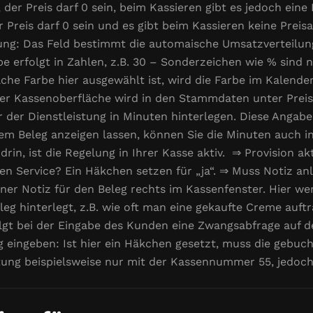
a, der Preis darf 0 sein, beim Kassieren gibt es jedoch ein
Preis darf 0 sein und es gibt beim Kassieren keine Preisa
g: Das Feld bestimmt die automaische Umsatzverteilung 
e erfolgt in Zahlen, z.B. 30 – Sonderzeichen wie % sind n
che Farbe hier ausgewählt ist, wird die Farbe im Kalende
r Kassenoberfläche wird in den Stammdaten unter Preisli
r der Dienstleistung in Minuten hinterlegen. Diese Angab
em Beleg anzeigen lassen, können Sie die Minuten auch i
rin, ist die Regelung in Ihrer Kasse aktiv. ⇒ Provision akt
esen Service? Ein Häkchen setzen für „ja“. ⇒ Muss Notiz a
iner Notiz für den Beleg rechts im Kassenfenster. Hier
g hinterlegt, z.B. wie oft man eine gekaufte Creme auft
rfolgt bei der Eingabe des Kunden eine Zwangsabfrage auf
eingeben: Ist hier ein Häkchen gesetzt, muss die gebuch
istung beispielsweise nur mit der Kassennummer 55, jedo