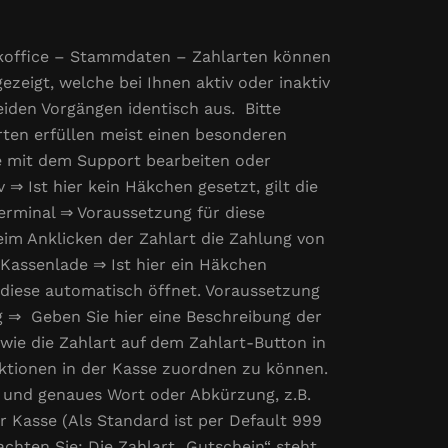
ckoffice – Stammdaten – Zahlarten können
ezeigt, welche bei Ihnen aktiv oder inaktiv
eiden Vorgängen identisch aus. Bitte
ten erfüllen meist einen besonderen
e mit dem Support bearbeiten oder
 ⇒ Ist hier kein Häkchen gesetzt, gilt die
Terminal ⇒ Voraussetzung für diese
eim Anklicken der Zahlart die Zahlung von
 Kassenlade ⇒ Ist hier ein Häkchen
h diese automatisch öffnet. Voraussetzung
g ⇒ Geben Sie hier eine Beschreibung der
wie die Zahlart auf dem Zahlart-Button in
nktionen in der Kasse zuordnen zu können.
es und genaues Wort oder Abkürzung, z.B.
 Kasse (Als Standard ist per Default 999
chten Sie: Die Zahlart „Gutschein“ steht