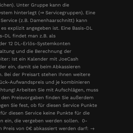
eichen). Unter Gruppe kann die
stem hinterlegt (⇒ Servicegruppen). Eine
 Service (z.B. Damenhaarschnitt) kann
es explizit angegeben ist. Eine Basis-DL
is-DL findet man z.B. als
 der 12 DL-Erlös-Systemkonten
haltung und die Berechnung der
ter: Ist ein Kalender mit JoeCash
er ein, damit sie beim Abkassieren
n. Bei der Preisart stehen Ihnen weitere
Stück-Aufwandspreis und je kombinieren
chtung! Arbeiten Sie mit Aufschlägen, muss
r den Preisvorgaben finden Sie außerdem
legen Sie fest, ob für diesen Service Punkte
 für diesen Service keine Punkte für die
 ein, die vergeben werden sollen. 0-
em Preis von 0€ abkassiert werden darf: →