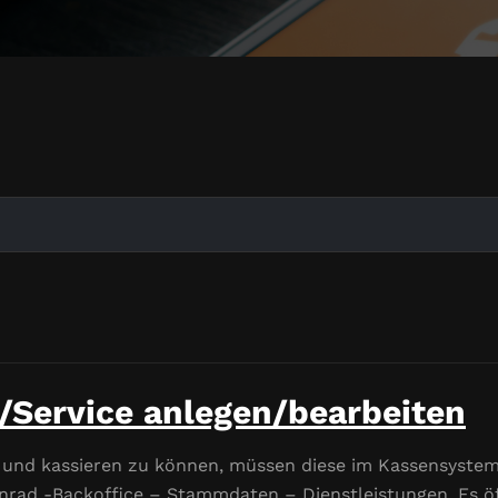
g/Service anlegen/bearbeiten
 und kassieren zu können, müssen diese im Kassensystem
nrad -Backoffice – Stammdaten – Dienstleistungen. Es öff