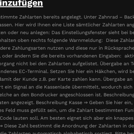
hinzufügen
estimmte Zahlarten bereits angelegt. Unter Zahnrad – Ba
assen. Hier wird Ihnen eine Liste sämtlicher Zahlarten ang
ten oder neu anlegen: Das Einstellungsfenster sieht bei b
inhalten oben rechts folgende Warnmeldung: Diese Zahlar
ndere Zahlungsarten nutzen und diese nur in Rücksprach
s, oder ändern Sie die bereits vorhandenen Eingaben: aktiv
vorgang nicht bei den Zahlarten aufgelistet. Übergabe an 
bundenes EC-Terminal. Setzen Sie hier ein Häkchen, wird b
 damit der Kunde z.B. per Karte zahlen kann. Übergabe an
art ein Signal an die Kassenlade übermittelt, wodurch sic
 welche an den Bondrucker angeschlossen ist. Beschreibun
ten angezeigt. Beschreibung Kasse ⇒ Geben Sie hier ein, 
ses Feld muss gefüllt sein, um die Zahlart bestimmten Fu
r Code lauten soll. Am besten eignet sich aber ein knapp
 Diese Zahl bestimmt die Anordnung der Zahlarten in der
e Zahlarten automatisch alphabetisch sortiert. Bitte bea