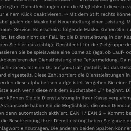
 angelegten Dienstleistungen und die Möglichkeit diese zu
ur einem Klick deaktivieren. ⇒ Mit dem Stift rechts könne
abei gleich der Maske bei Neuerstellung einer Leistung. M
neuer Service. Es erscheint folgende Maske: Gehen Sie nun
st. Ist dies nicht der Fall, ist die Dienstleistung in der K
ben Sie hier das richtige Geschlecht für die Zielgruppe d
ssieren Sie beispielsweise eine Dame ab (egal ob Lauf- o
 Abkassieren der Dienstleistung eine Fehlermeldung. Da n
h stören. Ist eine DL auf „neutral“ gestellt, ist das Ges
rd eingestellt. Diese Zahl sortiert die Dienstleistungen i
erden diese alphabetisch aufgelistet. Vergeben Sie einer 
liste auch wenn diese mit dem Buchstaben „T“ beginnt. D
r können Sie die Dienstleistung in Ihrer Kasse vergleic
r Aktionscode haben Sie die Möglichkeit, die neue Dienstl
tion dann automatisch aktiviert. EAN 1 / EAN 2 – Kommt b
 die Beschreibung Ihrer Dienstleistung haben Sie ganze dre
lagwort einzutragen. Die anderen beiden Spalten können