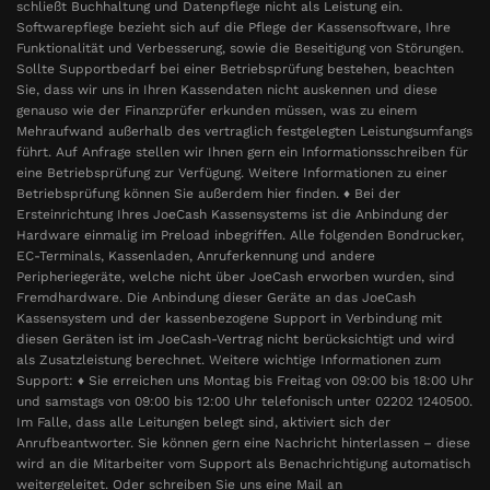
schließt Buchhaltung und Datenpflege nicht als Leistung ein.
Softwarepflege bezieht sich auf die Pflege der Kassensoftware, Ihre
Funktionalität und Verbesserung, sowie die Beseitigung von Störungen.
Sollte Supportbedarf bei einer Betriebsprüfung bestehen, beachten
Sie, dass wir uns in Ihren Kassendaten nicht auskennen und diese
genauso wie der Finanzprüfer erkunden müssen, was zu einem
Mehraufwand außerhalb des vertraglich festgelegten Leistungsumfangs
führt. Auf Anfrage stellen wir Ihnen gern ein Informationsschreiben für
eine Betriebsprüfung zur Verfügung. Weitere Informationen zu einer
Betriebsprüfung können Sie außerdem hier finden. ♦ Bei der
Ersteinrichtung Ihres JoeCash Kassensystems ist die Anbindung der
Hardware einmalig im Preload inbegriffen. Alle folgenden Bondrucker,
EC-Terminals, Kassenladen, Anruferkennung und andere
Peripheriegeräte, welche nicht über JoeCash erworben wurden, sind
Fremdhardware. Die Anbindung dieser Geräte an das JoeCash
Kassensystem und der kassenbezogene Support in Verbindung mit
diesen Geräten ist im JoeCash-Vertrag nicht berücksichtigt und wird
als Zusatzleistung berechnet. Weitere wichtige Informationen zum
Support: ♦ Sie erreichen uns Montag bis Freitag von 09:00 bis 18:00 Uhr
und samstags von 09:00 bis 12:00 Uhr telefonisch unter 02202 1240500.
Im Falle, dass alle Leitungen belegt sind, aktiviert sich der
Anrufbeantworter. Sie können gern eine Nachricht hinterlassen – diese
wird an die Mitarbeiter vom Support als Benachrichtigung automatisch
weitergeleitet. Oder schreiben Sie uns eine Mail an