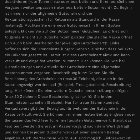
deaktivieren (rote Tonne links) oder bearbeiten und Ihren persönlichen
Vorgaben weiter anpassen (roter bearbeiten-Button recht). Zu Beginn
ist immer nur der allgemeine Gutschein und der
Reklamationsgutschein für Retouren als Standard in der Kasse
hinterlegt. Möchten Sie eine neue Gutscheinart in Ihrem System
anlegen, klicken Sie auf den Button neuer Gutschein. Es öffnet sich
folgende Ansicht zur Gutscheinkonfiguration (die gleiche Maske öffnet
sich auch beim Bearbeiten der jeweiligen Gutscheinart): Links
befinden sich die Grundeinstellungen: Gehen Sie sicher, dass bei aktiv
ein Häkchen gesetzt ist. Damit ist diese Gutscheinart aktiv und kann
verkauft und eingelöst werden. Nummer: Hier können Sie, wie bei
Dienstleistungen und Artikeln der Gutscheinart eine allgemeine
Kassennummer vergeben. Beschreibung kurz: Geben Sie die
Bezeichnung des Gutscheins an (max.30 Zeichen), die auch in der
Kasse angezeigt werden soll (Beispiel: Treuegutschein). Beschreibung
lang: Hier können Sie eine weitere Gutscheinbeschreibung einfügen
(max.30 Zeichen). Diese Beschreibung ist nur für Sie in den
Stammdaten zu sehen (Beispiel: Nur für treue Stammkunden).
Verkaufswert gibt den Betrag an, für welchen der Gutschein in der
Kasse verkauft wird. Sie können hier einen festen Betrag eingeben oder
Sie lassen das Feld leer für einen flexiblen Gutscheinwert. Bleibt das
Feld leer, werden Sie erst im Kassiervorgang nach dem Wert gefragt
und können bei jedem Gutscheinverkauf einen anderen Betrag
angeben. Auch Werte/Preise wie 35,45€ sind möglich. Einlösewert ist