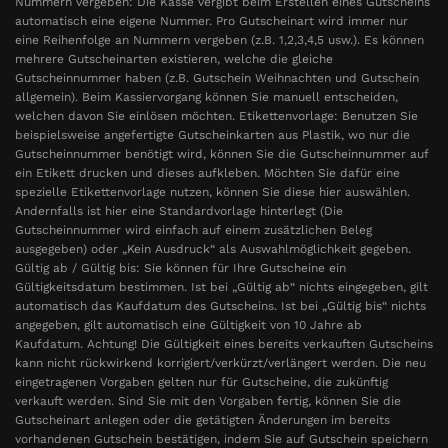
Nummern vergeben: Die Kasse vergibt beim Erstellen eines Gutscheins
automatisch eine eigene Nummer. Pro Gutscheinart wird immer nur
eine Reihenfolge an Nummern vergeben (z.B. 1,2,3,4,5 usw.). Es können
mehrere Gutscheinarten existieren, welche die gleiche
Gutscheinnummer haben (z.B. Gutschein Weihnachten und Gutschein
allgemein). Beim Kassiervorgang können Sie manuell entscheiden,
welchen davon Sie einlösen möchten. Etikettenvorlage: Benutzen Sie
beispielsweise angefertigte Gutscheinkarten aus Plastik, wo nur die
Gutscheinnummer benötigt wird, können Sie die Gutscheinnummer auf
ein Etikett drucken und dieses aufkleben. Möchten Sie dafür eine
spezielle Etikettenvorlage nutzen, können Sie diese hier auswählen.
Andernfalls ist hier eine Standardvorlage hinterlegt (Die
Gutscheinnummer wird einfach auf einem zusätzlichen Beleg
ausgegeben) oder „Kein Ausdruck“ als Auswahlmöglichkeit gegeben.
Gültig ab / Gültig bis: Sie können für Ihre Gutscheine ein
Gültigkeitsdatum bestimmen. Ist bei „Gültig ab“ nichts eingegeben, gilt
automatisch das Kaufdatum des Gutscheins. Ist bei „Gültig bis“ nichts
angegeben, gilt automatisch eine Gültigkeit von 10 Jahre ab
Kaufdatum. Achtung! Die Gültigkeit eines bereits verkauften Gutscheins
kann nicht rückwirkend korrigiert/verkürzt/verlängert werden. Die neu
eingetragenen Vorgaben gelten nur für Gutscheine, die zukünftig
verkauft werden. Sind Sie mit den Vorgaben fertig, können Sie die
Gutscheinart anlegen oder die getätigten Änderungen im bereits
vorhandenen Gutschein bestätigen, indem Sie auf Gutschein speichern