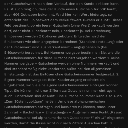
der Gutscheinwert nach dem Verkauf, den den Kunde einlösen kann.
Es ist auch möglich, dass der Kunde einen Gutschein für 50€ kauft,
aber 60€ Guthaben bekommt. Wird hier kein Wert hinterlegt, so
entspricht der Einlösewert dem Verkaufswert. 0-Preis erlaubt? Dieses
Feld bestimmt, ob ein leerer Gutschein (ohne Wert) verkauft werden
darf, oder nicht. 0 bedeutet nein, 1 bedeutet ja. Bei Berechnung
Einlösewert werden 2 Optionen geboten: Entweder wird der
Einlösewert wie oben angegeben berechnet (Standardeinstellung) oder
der Einlösewert wird aus Verkaufswert + angegebenen % (bei
Erlösewert) berechnet. Bei Nummernvergabe bestimmen Sie, wie die
Gutscheinnummern für diese Gutscheinart vergeben werden: 1. Keine
Nummernvergabe – Gutscheine werden ohne Nummern verkauft und
sind standardmäßig nicht kassierbar, außer bei den allgemeinen
Einstellungen ist das Einlösen ohne Gutscheinnummer festgesetzt. 2.
Eigene Nummernvergabe: Beim Kassiervorgang erscheint ein
Eingabefeld, wo Sie eine eigene Gutscheinnummer eintragen können.
Tipp: Sie können nicht nur Ziffern als Gutscheinnummer eintragen,
auch Buchstaben sind erlaubt. Eine Gutscheinnummer kann also Auch
„Zum 30sten Jubiläum“ heißen. Um diese alphanumerischen
Gutscheinnummern abfragen und kassieren zu können, muss unter
Zahnrad – Backoffice – Einstellungen – Allgemein beim Punkt „Kasse:
Gutscheinsuche bei alphanumerischen Gutscheinen?“ ein „J“ eingesetzt
werden, damit die Kasse nicht nur nach Ziffern Ausschau hält. 3.