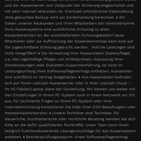
und der Kassenserver zum Zeitpunkt der Sicherung eingeschaltet und
mit dem Internet verbunden ist. Eventuell erforderliche Datenrettung
ohne gebuchtes Backup wird als Sonderleistung berechnet. ♦ Wir
bieten unseren Neukunden und Ihren Mitarbeitern bei Inbetriebnahme
Ihres Kassensystems eine ausführliche Schulung zu allen
Kassenbereichen an. Bei anschließendem Schulungsbedarf neuer
Mitarbeiter oder zur Auffrischung der Kassenkenntnisse kann eine auf
Sie zugeschnittene Schulung gebucht werden. Welche Leistungen sind
nicht inbegriffen? ♦ Die Verwaltung Ihrer Kassendaten (Datenpflege),
u.a. das regelmäßige Pflegen von Artikelpreisen, Anpassung Ihrer
Dienstleistungen oder Dubletten-Zusammenführung, ist nicht im
Leistungsumfang Ihres Softwarepflegevertrags enthalten. Ausnahmen
sind schriftlich im Vertrag festgehalten. ♦ Ihre Kassendaten befinden
sich auf Ihrem JoeCash-Kassenserver oder in Ihrer JoeCash Cloud –
Ihr PC/Tablet/Laptop dient der Darstellung. Wir kennen uns weder mit
den Einstellungen in Ihrem PC-System noch in Ihrem Netzwerk vor Ort
aus. Für technische Fragen zu Ihrem PC-System oder Ihrer
Interneteinrichtung kontaktieren Sie bitte Ihren EDV-Beauftragten oder
Netzwerkadministrator. ♦ Unsere Techniker sind Techniker. Für
steuerliche, buchhalterische oder rechtliche Beratung wenden Sie sich
bitte an die dafür qualifizierten Fachkräfte. Unser Team kann Ihnen
lediglich funktionsbasierende Lösungsvorschläge für das Kassensystem
anbieten. ♦ Betriebsprüfungssupport: Unser Softwarepflegevertrag