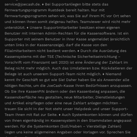
service@joecash.de. ♦ Bei Supportanliegen bitte stets das
Fernwartungsprogramm Rustdesk bereit halten. Nur mit
Fernwartungsprogramm sehen wir, was Sie auf Ihrem PC vor Ort sehen
und können Ihnen somit zielgenau helfen. Teamviewer wird nicht mehr
unterstützt. ♦ Unsere Supportmitarbeiter besitzen einen eigenen
Benutzer mit Internen Admin-Rechten für die Kassensoftware. Ist ein
Supporter mit seinem Benutzer in Ihrer Kasse angemeldet (ersichtlich
unten links in der Kassenanzeige), darf die Kasse von den
Filialmitarbeitern nicht bedient werden. ♦ Durch die Ausrüstung des
Kassensystems mit der TSE (Technische Sicherheitseinrichtung –
Vorschrift vom Finanzamt seit 2020) ist eine Änderung der Zahlart im
Beleg nicht mehr möglich. Auch das Umdatieren bzw. Rückdatieren der
Belege ist auch unserem Support-Team nicht möglich. ♦ Niemand
kennt Ihr Geschäft so gut wie Sie! Daher haben Sie als Anwender alle
nötigen Rechte, um die JoeCash-Kasse Ihren Bedürfnissen anzupassen.
Ob Sie Ihre KassenPIN ändern oder den Kassenbeleg anpassen, die
Kassenoberfläche neu gestalten, neue Mitarbeiter, Dienstleistungen
und Artikel einpflegen oder eine neue Zahlart anlegen möchten –
trauen Sie sich! In der Not steht unser Helpdesk und unser Support-
Team Ihnen mit Rat zur Seite. ♦ Auch Systemkonten können und dürfen
von Ihnen eigenhändig im Kassensystem in den Stammdaten angepasst
werden. Für die Systemkonten (Soll/Haben – Vierstellige Zahlen)
liegen uns keine allgemeinen Angaben oder Vorlagen vor. Sprechen Sie