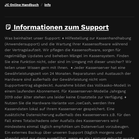
JC Online Handbuch
info
Informationen zum Support
Was beinhaltet unser Support: ♦ Hilfestellung zur Kassenhandhabung
(Anwendersupport) und die Wartung Ihrer Kassensoftware während
der Vertragslaufzeit. Wir pflegen die Kassensoftware, sorgen für
regelmäßige Updates und beheben Mängel im Kassensystem. Finden
Sie eine Funktion nicht, oder sind im Umgang mit dieser unsicher? Wir
teilen unser Wissen gern mit Ihnen. ♦ Jeder Kassenserver hat eine
Gewährleistungszeit von 24 Monaten. Reparaturen und Austausch der
Hardware sind außerhalb der Gewährleistung nicht vom
Supportvertrag abgedeckt. Ausnahme bildet das Vollkasko-Modell in
einem laufenden Abonnement. Für Kassenserver-Modelle Jahrgang
2019 oder älter stehen uns leider keine Ersatzteile zur Verfügung. ♦
Nutzen Sie die Hardware-Variante von JoeCash, werden Ihre
Kassendaten lokal auf Ihrem Kassenserver gespeichert. Eine
zusätzliche Datensicherung außerhalb des Kassenservers z.B. für den
Fall eines Totalschadens oder Ausfalls des Kassenservers wird
mindestens einmal täglich empfohlen um Datenverlust vorzubeugen.
Ein externes Backup über unseren Support (täglich morgens und
abends) wird nur dann ausgeführt, wenn es als Leistung gebucht wurde