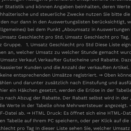
der Statistik und können Angaben beinhalten, deren Wer
halterische und steuerliche Zwecke nutzen Sie bitte die
en nur dann in den Auswertungslisten berücksichtigt, w
Allgemeines) bei dem Punkt „Aboumsatz in Auswertungen a
n Umsatz Geschlecht pro Std, Umsatz Geschlecht pro Tag
Gruppe. 1. Umsatz Geschlecht pro Std Diese Liste eign
hnen an, welcher Umsatz zu welcher Stunde gemacht wurde
msatz Verkauf, Verkaufter Gutscheine und Rabatte. Dazu
assierter Kunden und die Anzahl der verkauften Artikel. Is
 keine entsprechenden Umsätze registriert. ⇒ Oben könne
wählen und darunter zusätzlich nach Einstufung und aus
t hier ein Häkchen gesetzt, werden die Erlöse in der Tabel
 nach Abzug der Rabatte. Der Rabatt selbst wird in der 
ie Werte in der Tabelle ohne Mehrwertsteuer angezeigt. 
DF-Datei ab. ⇒ HTML Druck: Es öffnet sich eine HTML-Dat
ten Tabelle auf Ihrem PC speichern, oder per Klick auf di
echt pro Tag In dieser Liste sehen Sie, welcher Umsatz 