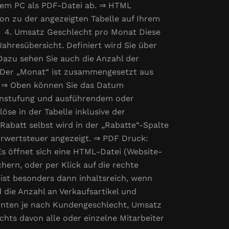
hrem PC als PDF-Datei ab. ⇒ HTML
on zu der angezeigten Tabelle auf Ihrem
. 4. Umsatz Geschlecht pro Monat Diese
ahresübersicht. Definiert wird Sie über
Dazu sehen Sie auch die Anzahl der
. Der „Monat“ ist zusammengesetzt aus
). ⇒ Oben können Sie das Datum
 Einstufung und ausführendem oder
löse in der Tabelle inklusive der
abatt selbst wird in der „Rabatte“-Spalte
hrwertsteuer angezeigt. ⇒ PDF Druck:
Es öffnet sich eine HTML-Datei (Website-
hern, oder per Klick auf die rechte
st besonders dann inhaltsreich, wenn
 die Anzahl an Verkaufsartikel und
konten je nach Kundengeschlecht, Umsatz
chts davon alle oder einzelne Mitarbeiter