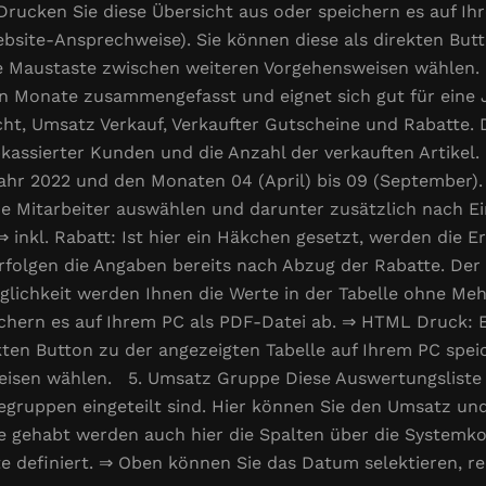
rucken Sie diese Übersicht aus oder speichern es auf I
bsite-Ansprechweise). Sie können diese als direkten Butt
chte Maustaste zwischen weiteren Vorgehensweisen wählen
n Monate zusammengefasst und eignet sich gut für eine J
t, Umsatz Verkauf, Verkaufter Gutscheine und Rabatte. 
bkassierter Kunden und die Anzahl der verkauften Artikel
 Jahr 2022 und den Monaten 04 (April) bis 09 (September
elne Mitarbeiter auswählen und darunter zusätzlich nach
 inkl. Rabatt: Ist hier ein Häkchen gesetzt, werden die Er
folgen die Angaben bereits nach Abzug der Rabatte. Der R
glichkeit werden Ihnen die Werte in der Tabelle ohne Me
ichern es auf Ihrem PC als PDF-Datei ab. ⇒ HTML Druck: 
kten Button zu der angezeigten Tabelle auf Ihrem PC speic
isen wählen. 5. Umsatz Gruppe Diese Auswertungsliste i
cegruppen eingeteilt sind. Hier können Sie den Umsatz und
ie gehabt werden auch hier die Spalten über die System
e definiert. ⇒ Oben können Sie das Datum selektieren, re