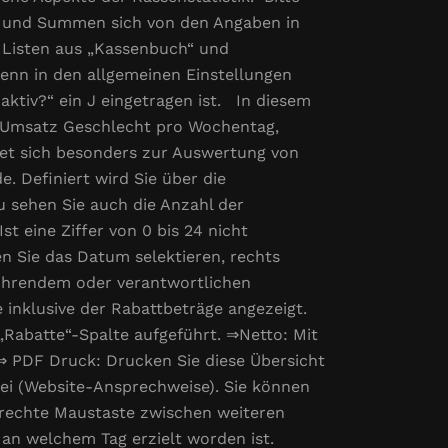
te und Summen sich von den Angaben in
 Listen aus „Kassenbuch“ und
enn in den allgemeinen Einstellungen
ktiv?“ ein J eingetragen ist. In diesem
, Umsatz Geschlecht pro Wochentag,
et sich besonders zur Auswertung von
. Definiert wird Sie über die
 sehen Sie auch die Anzahl der
t eine Ziffer von 0 bis 24 nicht
n Sie das Datum selektieren, rechts
führendem oder verantwortlichen
le inklusive der Rabattbeträge angezeigt.
„Rabatte“-Spalte aufgeführt. ⇒Netto: Mit
⇒ PDF Druck: Drucken Sie diese Übersicht
ei (Website-Ansprechweise). Sie können
e rechte Maustaste zwischen weiteren
an welchem Tag erzielt worden ist.