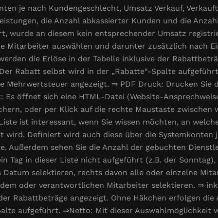
konten je nach Kundengeschlecht, Umsatz Verkauf, Verkau
istungen, die Anzahl abkassierter Kunden und die Anzahl d
ührt, wurde an diesem kein entsprechender Umsatz registr
lne Mitarbeiter auswählen und darunter zusätzlich nach Ei
, werden die Erlöse in der Tabelle inklusive der Rabattbet
er Rabatt selbst wird in der „Rabatte“-Spalte aufgeführ
ne Mehrwertsteuer angezeigt. ⇒ PDF Druck: Drucken Sie d
 Es öffnet sich eine HTML-Datei (Website-Ansprechweise)
ichern, oder per Klick auf die rechte Maustaste zwischen
iste ist interessant, wenn Sie wissen möchten, an welc
 wird. Definiert wird auch diese über die Systemkonten
te. Außerdem sehen Sie die Anzahl der gebuchten Dienstl
 ein Tag in dieser Liste nicht aufgeführt (z.B. der Sonnta
s Datum selektieren, rechts davon alle oder einzelne Mit
em oder verantwortlichen Mitarbeiter selektieren. ⇒ inkl.
e der Rabattbeträge angezeigt. Ohne Häkchen erfolgen die
palte aufgeführt. ⇒Netto: Mit dieser Auswahlmöglichkeit 