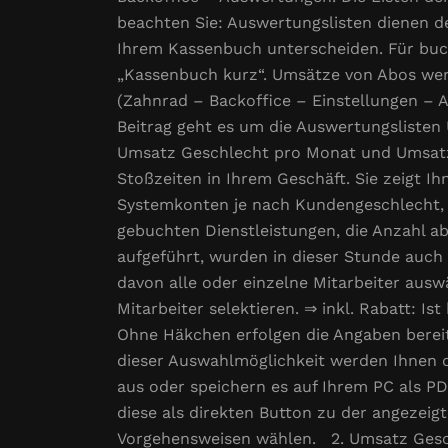
beachten Sie: Auswertungslisten dienen 
Ihrem Kassenbuch unterscheiden. Für buch
„Kassenbuch kurz“. Umsätze von Abos werd
(Zahnrad – Backoffice – Einstellungen – 
Beitrag geht es um die Auswertungsliste
Umsatz Geschlecht pro Monat und Umsatz 
Stoßzeiten in Ihrem Geschäft. Sie zeigt I
Systemkonten je nach Kundengeschlecht, U
gebuchten Dienstleistungen, die Anzahl abk
aufgeführt, wurden in dieser Stunde auch
davon alle oder einzelne Mitarbeiter aus
Mitarbeiter selektieren. ⇒ inkl. Rabatt: Is
Ohne Häkchen erfolgen die Angaben bereits
dieser Auswahlmöglichkeit werden Ihnen d
aus oder speichern es auf Ihrem PC als P
diese als direkten Button zu der angezeig
Vorgehensweisen wählen. 2. Umsatz Geschl