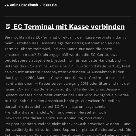
JC Online Handbuch
koppeln
EC Terminal mit Kasse verbinden
Sie möchten das EC-Terminal direkt mit der Kasse verbinden, damit
beim Erstellen des Kassenbelegs der Betrag automatisch an das
Terminal übermittelt wird und der Kunde nur noch die Karte
einstecken muss? Erfahrungsgemäß werden die EC-Geräte zwar
betriebsbereit ausgeliefert, jedoch nur für manuelle Handhabung. ⇒
Solange das EC-Terminal über eine ZVT 700 Schnittstelle verfügt, lässt
es sich mit unserem Kassensystem verbinden. ⇒ Ausnahmen bilden
das Ingenico 250, Sunmi-, Clover- und SumUp- Geräte – diese sind
nicht anbindbar. ⇒ Kassenserver Jahrgang 2018 oder älter sind mit der
neuen EC-Terminal-Generation aufgrund fehlender Linux Jessie –
Systemupdates nicht mehr kompatibel. Hier wird zwingend ein Serial-
to-USB-Kabel für den Anschluss benötigt. Wir weisen freundlich
darauf hin, dass sich es bei EC-Terminals um sogenannte
Fremdhardware handelt. Wir sind weder Hersteller noch
Gewährleister dieser Geräte. Die Anbindung von Fremd-
Peripheriegeräten, welche nicht über JoeCash erworben wurden – und
der zukünftig damit verbundene Support – gilt als Sonderaufwand. Die
Anbindung eines Terminals wird (unabhängig vom JoeCash-Vertrag) mit