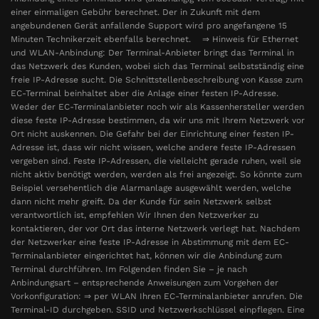
einer einmaligen Gebühr berechnet. Der in Zukunft mit dem
angebundenen Gerät anfallende Support wird pro angefangene 15
Minuten Technikerzeit ebenfalls berechnet. ⇒ Hinweis für Ethernet
und WLAN-Anbindung: Der Terminal-Anbieter bringt das Terminal in
das Netzwerk des Kunden, wobei sich das Terminal selbstständig eine
freie IP-Adresse sucht. Die Schnittstellenbeschreibung von Kasse zum
EC-Terminal beinhaltet aber die Anlage einer festen IP-Adresse.
Weder der EC-Terminalanbieter noch wir als Kassenhersteller werden
diese feste IP-Adresse bestimmen, da wir uns mit Ihrem Netzwerk vor
Ort nicht auskennen. Die Gefahr bei der Einrichtung einer festen IP-
Adresse ist, dass wir nicht wissen, welche andere feste IP-Adressen
vergeben sind. Feste IP-Adressen, die vielleicht gerade ruhen, weil sie
nicht aktiv benötigt werden, werden als frei angezeigt. So könnte zum
Beispiel versehentlich die Alarmanlage ausgewählt werden, welche
dann nicht mehr greift. Da der Kunde für sein Netzwerk selbst
verantwortlich ist, empfehlen Wir Ihnen den Netzwerker zu
kontaktieren, der vor Ort das interne Netzwerk verlegt hat. Nachdem
der Netzwerker eine feste IP-Adresse in Abstimmung mit dem EC-
Terminalanbieter eingerichtet hat, können wir die Anbindung zum
Terminal durchführen. Im Folgenden finden Sie – je nach
Anbindungsart – entsprechende Anweisungen zum Vorgehen der
Vorkonfiguration: ⇒ per WLAN Ihren EC-Terminalanbieter anrufen. Die
Terminal-ID durchgeben. SSID und Netzwerkschlüssel einpflegen. Eine