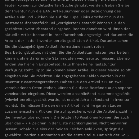
Felder können zur detaillierten Suche genutzt werden. Geben Sie bei
der Inventur nun die EAN, Artikelnummer oder Bezeichnung des
Artikels ein und klicken Sie auf die Lupe. Links erscheint nun das
Bestandsaufnahmefeld: Bei „korrigierter Bestand“ können Sie den
gezählten Inventurbestand eingeben. Rechts daneben wird Ihnen der
aktuelle Artikelbestand in Ihrer Datenbank angezeigt und darunter die
Anzahl der in der Inventur bereits gezählten Artikel. Darunter sehen
Sie die dazugehörigen Artikelinformationen samt roten
Bearbeitungsbutton, mit dem Sie die Artikelstammdaten bearbeiten
können, ohne dafür in die Stammdaten wechseln zu müssen. Ebenso
finden Sie hier ein Eingabefeld, falls Ihnen keine Tastatur zur
Verfügung steht. Tipp: Sie können einen Artikel in dieser Maske so oft
eingeben wie Sie möchten. Die angegebenen Zahlen werden in der
Inventur zusammengerechnet. Haben Sie den Artikel z.B. an zwei
verschiedenen Orten stehen, können Sie diese Bestände auch separat
voneinander eingeben. Diese werden anschließend zusammengezählt
(wieviel bereits gezählt wurde, ist ersichtlich an „Bestand in Inventur“
rechts). So müssen Sie den einen Artikel nicht im ganzen Laden
zusammensuchen. Klicken Sie auf speichern, wird die Artikelanzahl in
die Inventur übernommen. Die letzten 10 Positionen können Sie auch
über das – / + Zeichen in der Liste nachkorrigieren. Nicht verwirren
lassen: Sobald Sie eins der beiden Zeichen anklicken, springt die
gewählte Position automatisch an die erste Stelle. Hat sich der Soll-