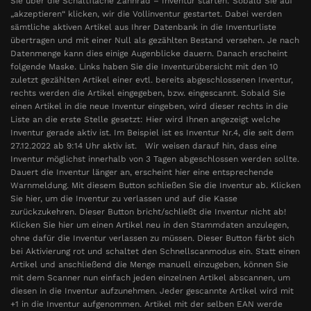
Sie über die Schaltfläche Zahnrad – Inventur starten: Sobald Sie auf
„akzeptieren“ klicken, wir die Vollinventur gestartet. Dabei werden
sämtliche aktiven Artikel aus Ihrer Datenbank in die Inventurliste
übertragen und mit einer Null als gezählten Bestand versehen. Je nach
Datenmenge kann dies einige Augenblicke dauern. Danach erscheint
folgende Maske. Links haben Sie die Inventurübersicht mit den 10
zuletzt gezählten Artikel einer evtl. bereits abgeschlossenen Inventur,
rechts werden die Artikel eingegeben, bzw. eingescannt. Sobald Sie
einen Artikel in die neue Inventur eingeben, wird dieser rechts in die
Liste an die erste Stelle gesetzt: Hier wird Ihnen angezeigt welche
Inventur gerade aktiv ist. Im Beispiel ist es Inventur Nr.4, die seit dem
27.12.2022 ab 9:14 Uhr aktiv ist. Wir weisen darauf hin, dass eine
Inventur möglichst innerhalb von 3 Tagen abgeschlossen werden sollte.
Dauert die Inventur länger an, erscheint hier eine entsprechende
Warnmeldung. Mit diesem Button schließen Sie die Inventur ab. Klicken
Sie hier, um die Inventur zu verlassen und auf die Kasse
zurückzukehren. Dieser Button bricht/schließt die Inventur nicht ab!
Klicken Sie hier um einen Artikel neu in den Stammdaten anzulegen,
ohne dafür die Inventur verlassen zu müssen. Dieser Button färbt sich
bei Aktivierung rot und schaltet den Schnellscanmodus ein. Statt einen
Artikel und anschließend die Menge manuell einzugeben, können Sie
mit dem Scanner nun einfach jeden einzelnen Artikel abscannen, um
diesen in die Inventur aufzunehmen. Jeder gescannte Artikel wird mit
+1 in die Inventur aufgenommen. Artikel mit der selben EAN werde