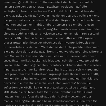
zusammengezählt. Dieser Button erweitert die Artikelliste auf der
linken Seite von den 10 letzten gezählten Positionen auf alle
verfügbaren Inventurpositionen. Die Anzahl der Artikel ist hier durch
die Anzeigekapazität auf etwa 45 Positionen begrenzt. Falls Sie nicht
die ganze Zeit zwischen dem PC und den Regalen hin- und her laufen
möchten und z.B. kein Tablet haben, können Sie sich über diesen
Button eine „Inventurzählliste“ ausgeben/ausdrucken lassen (mit oder
ohne Barcode). Mit dieser physischen Liste können Sie Ihren Bestand
handschriftlich festhalten und anschließend alles am PC eingeben.
Dieser Button gibt Ihnen vor Abschluss der Inventur jederzeit eine
Differenzliste aus. Je nach Wahl der beiden Unterpunkte bekommen
Sie eine Liste der bereits gezählten Artikel, welche aber eine Differenz
zum Sollwert aufweisen, oder eine Liste mit Differenzen aller noch
ungezählten Artikel. Klicken Sie hier, wechselt die Artikelliste auf der
linken Seite in den sogenannten Inventurkorrekturmodus. Nun werden
Ihnen alle aktiven Artikel Ihrer Datenbank alphabetisch mit Bestand
und gezähltem Inventurbestand angezeigt. Falls Ihnen etwas auffällt,
können Sie rechts im Feld den Inventurbestand manuell korrigieren,
bevor Sie die Inventur abschließen. Unter „weiteres“ finden Sie
außerdem die Möglichkeit eine txt- Lookup-Datei zu erstellen und
MDE-Datein einzulesen, falls Sie für die Inventur ein MDE Gerät
nutzen. Rechts erfolgt die Eingabe der Artikel – sowohl bei der
manuellen Eingabe, als auch beim Schnellscanmodus. Benutzen Sie
dafür vorzugsweise das Feld „Nr./EAN/Bezeichnung“. Die weiteren