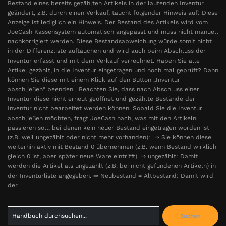
Bestand eines bereits gezählten Artikels in der laufenden Inventur
geändert, z.B. durch einen Verkauf, taucht folgender Hinweis auf: Diese
Anzeige ist lediglich ein Hinweis. Der Bestand des Artikels wird vom
JoeCash Kassensystem automatisch angepasst und muss nicht manuell
nachkorrigiert werden. Diese Bestandsabweichung würde somit nicht
in der Differenzliste auftauchen und wird auch beim Abschluss der
Inventur erfasst und mit dem Verkauf verrechnet. Haben Sie alle
Artikel gezählt, in die Inventur eingetragen und noch mal geprüft? Dann
können Sie diese mit einem Klick auf den Button „Inventur
abschließen“ beenden. Beachten Sie, dass nach Abschluss einer
Inventur diese nicht erneut geöffnet und gezählte Bestände der
Inventur nicht bearbeitet werden können. Sobald Sie die Inventur
abschließen möchten, fragt JoeCash nach, was mit den Artikeln
passieren soll, bei denen kein neuer Bestand eingetragen worden ist
(z.B. weil ungezählt oder nicht mehr vorhanden): ⇒ Sie können diese
weiterhin aktiv mit Bestand 0 übernehmen (z.B. wenn Bestand wirklich
gleich 0 ist, aber später neue Ware eintrifft). ⇒ ungezählt: Damit
werden die Artikel als ungezählt (z.B. bei nicht gefundenen Artikeln) in
der Inventurliste angegeben. ⇒ Neubestand = Altbestand: Damit wird
der
Search
Suchen
for: