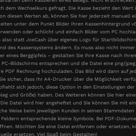
Zahlarten beim Kassieren eines Belegs: Nicht erschrecken
ch dem Wechselkurs gefragt. Die Kasse bezieht den Wert 
von diesen Werten ab, können Sie hier jederzeit manuell 
ten unter dem Punkt Bilder Ihren Kassenhintergrund völl
verwenden oder schlicht und einfach Bilder vom PC hochla
also statt JoeCash über eigenes Logo für Startbildschirm 
und des Kassensystems ändern. Es muss also nicht immer
oder eines Berggipfels – gestalten Sie Ihre Kasse nach Ih
s PC-Bildschirms entsprechen und die Datei eine png/jpeg
Ihre PDF Rechnung hochzuladen. Das Bild wird dann auf j
n Sie sicher, dass Ihr A4-Drucker über die Möglichkeit ver
iehlt sich jedoch, diese Option in den Einstellungen der
Beleg und Größe) haben. Des Weiteren können Sie hier ei
. Die Datei wird hier angeheftet und Sie können Sie mit e
eiche Weise beim jeweiligen Kunden in seinen Stammdaten
 Feldern entsprechende kleine Symbole. Bei PDF-Dokume
 öffnen. Möchten Sie eine Datei entfernen oder ersetzen, 
tuelle ersetzen. Viel Spaß beim Gestalten!