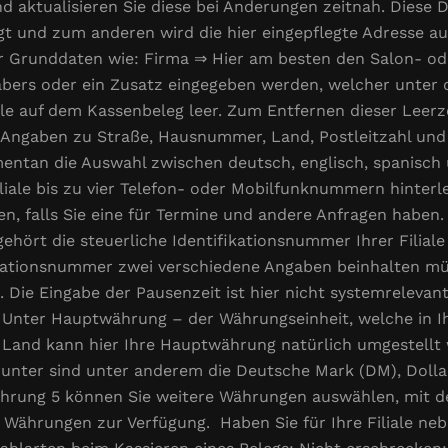
d aktualisieren Sie diese bei Änderungen zeitnah. Diese
t und zum anderen wird die hier eingepflegte Adresse a
für Grunddaten wie: Firma ⇒ Hier am besten den Salon- 
ers oder ein Zusatz eingegeben werden, welcher unter
eile auf dem Kassenbeleg leer. Zum Entfernen dieser Leerz
Angaben zu Straße, Hausnummer, Land, Postleitzahl und 
ntan die Auswahl zwischen deutsch, englisch, spanisch u
iliale bis zu vier Telefon- oder Mobilfunknummern hinterl
lten, falls Sie eine für Termine und andere Anfragen haben
gehört die steuerliche Identifikationsnummer Ihrer Filiale 
ikationsnummer zwei verschiedene Angaben beinhalten mü
 Die Eingabe der Pausenzeit ist hier nicht systemreleva
. Unter Hauptwährung – der Währungseinheit, welche in Ihr
h Land kann hier Ihre Hauptwährung natürlich umgestellt
nter sind unter anderem die Deutsche Mark (DM), Dollar
rung 5 können Sie weitere Währungen auswählen, mit den
3 Währungen zur Verfügung. Haben Sie für Ihre Filiale n