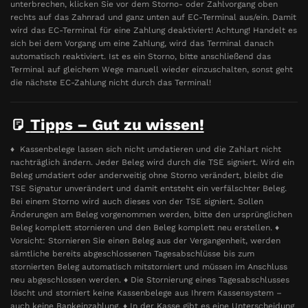
unterbrechen, klicken Sie vor dem Storno- oder Zahlvorgang oben
rechts auf das Zahnrad und ganz unten auf EC-Terminal aus/ein. Damit
wird das EC-Terminal für eine Zahlung deaktiviert! Achtung! Handelt es
sich bei dem Vorgang um eine Zahlung, wird das Terminal danach
automatisch reaktiviert. Ist es ein Storno, bitte anschließend das
Terminal auf gleichem Wege manuell wieder einzuschalten, sonst geht
die nächste EC-Zahlung nicht durch das Terminal!
Tipps – Gut zu wissen!
♦ Kassenbelege lassen sich nicht umdatieren und die Zahlart nicht
nachträglich ändern. Jeder Beleg wird durch die TSE signiert. Wird ein
Beleg umdatiert oder anderweitig ohne Storno verändert, bleibt die
TSE Signatur unverändert und damit entsteht ein verfälschter Beleg.
Bei einem Storno wird auch dieses von der TSE signiert. Sollen
Änderungen am Beleg vorgenommen werden, bitte den ursprünglichen
Beleg komplett stornieren und den Beleg komplett neu erstellen. ♦
Vorsicht: Stornieren Sie einen Beleg aus der Vergangenheit, werden
sämtliche bereits abgeschlossenen Tagesabschlüsse bis zum
stornierten Beleg automatisch mitstorniert und müssen im Anschluss
neu abgeschlossen werden. ♦ Die Stornierung eines Tagesabschlusses
löscht und storniert keine Kassenbelege aus Ihrem Kassensystem –
auch keine Bankeinzahlung. ♦ In der Kasse gibt es eine Unterscheidung