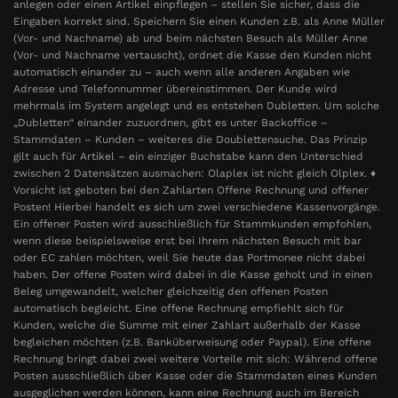
anlegen oder einen Artikel einpflegen – stellen Sie sicher, dass die
Eingaben korrekt sind. Speichern Sie einen Kunden z.B. als Anne Müller
(Vor- und Nachname) ab und beim nächsten Besuch als Müller Anne
(Vor- und Nachname vertauscht), ordnet die Kasse den Kunden nicht
automatisch einander zu – auch wenn alle anderen Angaben wie
Adresse und Telefonnummer übereinstimmen. Der Kunde wird
mehrmals im System angelegt und es entstehen Dubletten. Um solche
„Dubletten“ einander zuzuordnen, gibt es unter Backoffice –
Stammdaten – Kunden – weiteres die Doublettensuche. Das Prinzip
gilt auch für Artikel – ein einziger Buchstabe kann den Unterschied
zwischen 2 Datensätzen ausmachen: Olaplex ist nicht gleich Olplex. ♦
Vorsicht ist geboten bei den Zahlarten Offene Rechnung und offener
Posten! Hierbei handelt es sich um zwei verschiedene Kassenvorgänge.
Ein offener Posten wird ausschließlich für Stammkunden empfohlen,
wenn diese beispielsweise erst bei Ihrem nächsten Besuch mit bar
oder EC zahlen möchten, weil Sie heute das Portmonee nicht dabei
haben. Der offene Posten wird dabei in die Kasse geholt und in einen
Beleg umgewandelt, welcher gleichzeitig den offenen Posten
automatisch begleicht. Eine offene Rechnung empfiehlt sich für
Kunden, welche die Summe mit einer Zahlart außerhalb der Kasse
begleichen möchten (z.B. Banküberweisung oder Paypal). Eine offene
Rechnung bringt dabei zwei weitere Vorteile mit sich: Während offene
Posten ausschließlich über Kasse oder die Stammdaten eines Kunden
ausgeglichen werden können, kann eine Rechnung auch im Bereich