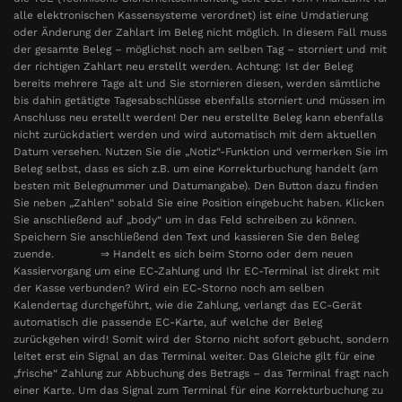
alle elektronischen Kassensysteme verordnet) ist eine Umdatierung
oder Änderung der Zahlart im Beleg nicht möglich. In diesem Fall muss
der gesamte Beleg – möglichst noch am selben Tag – storniert und mit
der richtigen Zahlart neu erstellt werden. Achtung: Ist der Beleg
bereits mehrere Tage alt und Sie stornieren diesen, werden sämtliche
bis dahin getätigte Tagesabschlüsse ebenfalls storniert und müssen im
Anschluss neu erstellt werden! Der neu erstellte Beleg kann ebenfalls
nicht zurückdatiert werden und wird automatisch mit dem aktuellen
Datum versehen. Nutzen Sie die „Notiz“-Funktion und vermerken Sie im
Beleg selbst, dass es sich z.B. um eine Korrekturbuchung handelt (am
besten mit Belegnummer und Datumangabe). Den Button dazu finden
Sie neben „Zahlen“ sobald Sie eine Position eingebucht haben. Klicken
Sie anschließend auf „body“ um in das Feld schreiben zu können.
Speichern Sie anschließend den Text und kassieren Sie den Beleg
zuende. ⇒ Handelt es sich beim Storno oder dem neuen
Kassiervorgang um eine EC-Zahlung und Ihr EC-Terminal ist direkt mit
der Kasse verbunden? Wird ein EC-Storno noch am selben
Kalendertag durchgeführt, wie die Zahlung, verlangt das EC-Gerät
automatisch die passende EC-Karte, auf welche der Beleg
zurückgehen wird! Somit wird der Storno nicht sofort gebucht, sondern
leitet erst ein Signal an das Terminal weiter. Das Gleiche gilt für eine
„frische“ Zahlung zur Abbuchung des Betrags – das Terminal fragt nach
einer Karte. Um das Signal zum Terminal für eine Korrekturbuchung zu