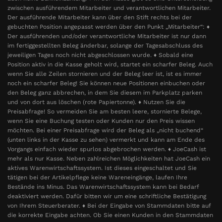
zwischen ausführendem Mitarbeiter und verantwortlichen Mitarbeiter.
Der ausführende Mitarbeiter kann über den Stift rechts bei der
gebuchten Position angepasst werden über den Punkt „Mitarbeiter“: ♦
Der ausführenden und/oder verantwortliche Mitarbeiter ist nur dann
im fertiggestellten Beleg änderbar, solange der Tagesabschluss des
jeweiligen Tages noch nicht abgeschlossen wurde. ♦ Sobald eine
Position aktiv in die Kasse geholt wird, startet ein scharfer Beleg. Auch
wenn Sie alle Zeilen stornieren und der Beleg leer ist, ist es immer
noch ein scharfer Beleg! Sie können neue Positionen einbuchen oder
den Beleg ganz abbrechen, in dem Sie diesem im Parkplatz parken
und von dort aus löschen (rote Papiertonne). ♦ Nutzen Sie die
Preisabfrage! So vermeiden Sie am besten leere, stornierte Belege,
wenn Sie eine Buchung testen oder Kunden nur den Preis wissen
möchten. Bei einer Preisabfrage wird der Beleg als „nicht buchend“
(unten links in der Kasse zu sehen) vermerkt und kann am Ende des
Vorgangs einfach wieder spurlos abgebrochen werden. ♦ JoeCash ist
mehr als nur Kasse. Neben zahlreichen Möglichkeiten hat JoeCash ein
aktives Warenwirtschaftssystem. Ist dieses eingeschaltet und Sie
tätigen bei der Artikelpflege keine Wareneingänge, laufen Ihre
Bestände ins Minus. Das Warenwirtschaftssystem kann bei Bedarf
deaktiviert werden. Dafür bitten wir um eine schriftliche Bestätigung
von Ihrem Steuerberater. ♦ Bei der Eingabe von Stammdaten bitte auf
die korrekte Eingabe achten. Ob Sie einen Kunden in den Stammdaten