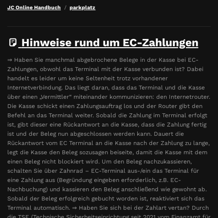
JC Online Handbuch
parkplatz
Hinweise rund um EC-Zahlungen
⇒ Haben Sie manchmal abgebrochene Belege in der Kasse bei EC-
Zahlungen, obwohl das Terminal mit der Kasse verbunden ist? Dabei
handelt es leider um keine Seltenheit trotz vorhandener
Internetverbindung. Das liegt daran, dass das Terminal und die Kasse
über einen „Vermittler“ miteinander kommunizieren: den Internetrouter.
Die Kasse schickt einen Zahlungsauftrag los und der Router gibt den
Befehl an das Terminal weiter. Sobald die Zahlung im Terminal erfolgt
ist, gibt dieser eine Rückantwort an die Kasse, dass die Zahlung fertig
ist und der Beleg nun abgeschlossen werden kann. Dauert die
Rückantwort vom EC Terminal an die Kasse nach der Zahlung zu lange,
legt die Kasse den Beleg sozusagen beiseite, damit die Kasse mit dem
einen Beleg nicht blockiert wird. Um den Beleg nachzukassieren,
schalten Sie über Zahnrad – EC-Terminal aus-/ein das Terminal für
eine Zahlung aus (Begründung eingeben erforderlich, z.B. EC-
Nachbuchung) und kassieren den Beleg anschließend wie gewohnt ab.
Sobald der Beleg erfolgreich gebucht worden ist, reaktiviert sich das
Terminal automatisch. ⇒ Haben Sie sich bei der Zahlart vertan? Durch
die TSE (Technische Sicherheitseinrichtung seit 2021 vom Finanzamt für