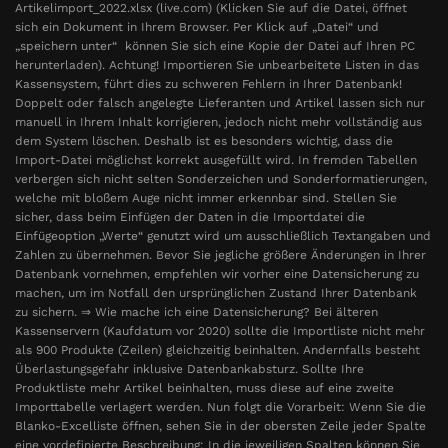
Artikelimport_2022.xlsx (live.com) (Klicken Sie auf die Datei, öffnet
sich ein Dokument in Ihrem Browser. Per Klick auf „Datei“ und
„speichern unter“ können Sie sich eine Kopie der Datei auf Ihren PC
herunterladen). Achtung! Importieren Sie unbearbeitete Listen in das
Kassensystem, führt dies zu schweren Fehlern in Ihrer Datenbank!
Doppelt oder falsch angelegte Lieferanten und Artikel lassen sich nur
manuell in Ihrem Inhalt korrigieren, jedoch nicht mehr vollständig aus
dem System löschen. Deshalb ist es besonders wichtig, dass die
Import-Datei möglichst korrekt ausgefüllt wird. In fremden Tabellen
verbergen sich nicht selten Sonderzeichen und Sonderformatierungen,
welche mit bloßem Auge nicht immer erkennbar sind. Stellen Sie
sicher, dass beim Einfügen der Daten in die Importdatei die
Einfügeoption „Werte“ genutzt wird um ausschließlich Textangaben und
Zahlen zu übernehmen. Bevor Sie jegliche größere Änderungen in Ihrer
Datenbank vornehmen, empfehlen wir vorher eine Datensicherung zu
machen, um im Notfall den ursprünglichen Zustand Ihrer Datenbank
zu sichern. ⇒ Wie mache ich eine Datensicherung? Bei älteren
Kassenservern (Kaufdatum vor 2020) sollte die Importliste nicht mehr
als 900 Produkte (Zeilen) gleichzeitig beinhalten. Andernfalls besteht
Überlastungsgefahr inklusive Datenbankabsturz. Sollte Ihre
Produktliste mehr Artikel beinhalten, muss diese auf eine zweite
Importtabelle verlagert werden. Nun folgt die Vorarbeit: Wenn Sie die
Blanko-Excelliste öffnen, sehen Sie in der obersten Zeile jeder Spalte
eine vordefinierte Beschreibung: In die jeweiligen Spalten können Sie