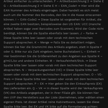
Artikel einfacher zu unterscheiden. F – Artikelbezeichnung 2 ⇒ Siehe E
G – Artikelbezeichnung 3 ⇒ Siehe E H – EAN_Code1 ⇒ Hier wird die
EAN Nummer des Artikels eingetragen. Dabei handelt es sich meist
auch um die Nummer des Barcodes, den Sie in die Kasse einscannen
können. I – EAN-Code2 ⇒ Diese Spalte ist vorgesehen für Artikel, die
eine zweite EAN besitzen, beispielsweise den US EAN: UCC (manche
Artikel haben sogar zwei Barcodes zum Scannen). Wird der Code nicht
benötigt, können Sie die Spalte ebenfalls leer lassen. J – Farbe ⇒
Diese Spalte bitte leer lassen oder vorab mit dem technischen
Support absprechen. K – Menge ⇒ Falls Sie es detailliert mögen,
können Sie hier die Gramm/ml des Artikels angeben, statt in Spalte F
oder G. Bitte nur als Zahl eingeben, keine Buchstaben! L – Einheit ⇒
Hier bestimmen Sie die Größeneinheit zu den Angaben aus Spalte K –
g/ml/L/oz und andere Einheiten. M – Verkaufeinheit/Stck. ⇒ Diese
Spalte bitte leer lassen oder vorab mit dem technischen Support
absprechen. N – Verpackungseinheit (VE) ⇒ Diese Spalte bitte leer
lassen oder vorab mit dem technischen Support absprechen. O – VE-
Preis ⇒ Diese Spalte bitte leer lassen oder vorab mit dem technischen
Support absprechen. P – EK ⇒ Hier geben Sie den Einkaufspreis (EK)
des Lieferanten ein. Q – VK ⇒ In dieser Spalte wird der Verkaufspreis
(VK) des Artikels angegeben, der in Ihrer Filiale gilt. Sie können hier
den UVP des Herstellers aus der Liste übernehmen, oder wählen einen
eigenen Preis. Ist dieser Artikel reine Kabinettware, lassen Sie diese
Spalte bitte leer. Bei EK und VK bitte auf die Formatierung achten: