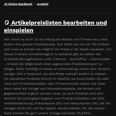
JC Online Handbuch
produkt
Artikelpreislisten bearbeiten und
einspielen
Wer kennt es nicht: Es ist Anfang des Monats und Firmen wie Loreal
ändern Ihre ganzen Produktpreise. Nun steht man da mit 700 Artikeln
und muss so schnell wie möglich die Preise in der Kasse anpassen. Um
dieses Problem schnellstmöglich zu beheben gibt es (neben der
Schnelländerungsfunktion unter Zahnrad – Backoffice – Stammdaten
– Artikel) die Möglichkeit einen sogenannten Preislistenimport zu
tätigen. Dafür benötigt es etwas an Vorbereitung, nimmt aber deutlich
weniger Zeit in Anspruch, als alle Preise manuell ändern zu müssen.
Die aktuellste Preisliste kommt im Idealfall als Excel-Datei (.xls oder
.xlsx) vom Produkthersteller oder Firmenvertreter selbst. Die Datei
dient dabei als Vorlage und Informationsquelle, die sortiert und
gegebenenfalls ergänzt werden muss. Je nach Preisliste sind dort
nämlich die wichtigsten Angaben zum Produkt enthalten, wie EAN,
Artikelbezeichnung, Einkaufspreis (EK) und Verkaufspreis (VK), die mit
wenigen Klicks hin und her kopiert werden können. Für die Import-
Datei können Sie gern unsere Vorlage benutzen: BLANKO-