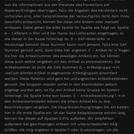
nun die Informationen aus der Preisliste des Herstellers per
Kopieren/Einfügen übertragen. Falls die Angaben des Herstellers nicht
vorhanden sind, oder beispielsweise der Verkaufspreis nicht dem Ihres
Geschäfts entspricht, können Sie diese Info ändern oder manuell
eintippen. Dabei gehen Sie bitte Spalte für Spalte wie folgt vor. Spalte
A – Lieferant ⇒ Hier wird der Name des Lieferanten eingetragen, so
wie dieser in der Kasse hinterlegt ist. B – SAP-MaterialNr. ⇒
Heutzutage benutzt diese Nummer kaum noch jemand. Falls eine SAP
Nummer genutzt wird, dann bitte hier angeben. C – Artikel-Nr ⇒ Tragen
Sie hier die Artikelnummer des jeweiligen Artikels ein. Sie können
diese auch selbst vergeben um den Artikel zu personalisieren. Die
Artikelnummer ist nicht die EAN Nummer! D – Artikelgruppe ⇒ In
JoeCash können Artikel in sogenannte Artikelgruppen einsortiert
werden. Diese Funktion wird gern bei umfangreichen Artikelbeständen
genutzt. Die Gruppen müssen vorher in den Stammdaten jedoch
angelegt worden sein. Ist für den Artikel keine Gruppe im System
hinterlegt, die Spalte bitte leer lassen. E – Artikelbezeichnung 1 ⇒ In
den Artikelstammdaten können Sie einem Artikel bis zu drei
Beschreibungen vergeben. Die Hauptbezeichnung tragen Sie am besten
hier in die erste Spalte ein. Ist der Name beispielsweise extrem lang,
können Sie diesen auf Spalten E/F/G aufteilen. Wir empfehlen
außerdem bei gleichnamigen Artikeln mit unterschiedlichen ml/g
Größen, die ml/g Angaben in Spalte F oder G einzutragen, um die