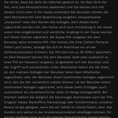
Sie sicher, dass bei aktiv ein Häkchen gesetzt ist. Ist dies nicht der
Fall, wird das Benutzerkonto deaktiviert und Sie können sich mit
diesem nicht mehr in der Kasse anmelden! Bei Benutzer können Sie
dem Benutzerprofil eine Bezeichnung vergeben, beispielsweise
„Rezeption“ oder den Namen des Kollegen, dem dieses Konto
zugeordnet werden soll. Der Name wird nach Anmeldung in der Kasse
unten links eingeblendet und sämtliche Vorgänge in der Kasse werden
auf diesen Namen registriert. Bei Kasse-PIN vergeben Sie dem
Benutzer seine Anmelde-PIN. Hier können Sie Ihrer Zahlen-Fantasie
freien Lauf lassen, solange Sie sich im Anschluss nur an die
Zahlenkombination erinnern. Die PIN kann bis zu 36 Ziffern speichern.
Im Feld Passwort können Sie dem Benutzer statt oder zusätzlich zu
einer PIN ein Passwort vergeben, so gestaltet sich der Benutzer und
der Zugriff noch persönlicher. Unter Mitarbeiter haben Sie die Wahl,
ob sich mehrere Kollegen der Benutzer teilen (kein Mitarbeiter
zugeordnet), oder der Benutzer einem bestimmten Kollegen zugeordnet
wird, den Sie hier namentlich wählen können. Ist der Benutzer einem
bestimmten Kollegen zugeordnet, wird dieser beim Einloggen auch
automatisch als Verantwortlicher oben im Beleg voreingewählt. Bei
Startart wählen Sie lediglich die bevorzugte Startmaske nach der PIN-
Eingabe: Kasse, Backoffice (Verwaltung) oder Kundenmodus. Letzterer
Modus ist gut geeignet, wenn Sie ein Tablet im Dienst haben, über das
Kunden sich selbst in den Kundenstammdaten einpflegen können. Für
solche Vorgänge kann auch ein eigenes Benutzerkonto anlegt werden.