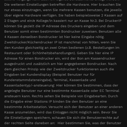
Die weiteren Einstellungen betreffen die Hardware. Hier brauchen Sie
nur etwas einzutragen, wenn Sie mehrere Kassen benutzen, die jeweils
über eigene Hardware verfügen. Sie haben beispielsweise 2 Kassen auf
2 Etagen und ein/e Kollege/in kassiert nur an Kasse Nr.3. Bei DruckerIP
können Sie gezielt die IP Adresse des Druckers eingeben und dem
Benutzer somit einen bestimmten Bondrucker zuweisen. Benutzen alle
4 Kassen denselben Bondrucker ist hier keine Eingabe nötig.
Zweitdrucker/Küchendrucker IP ist manchmal von Nöten, wenn Sie
den Kunden gleichzeitig an zwei Orten bedienen (z.B. Bestellungen im
Restaurant oder Schönheitsbehandlungen). Geben Sie hier eine IP
Adresse für einen Bondrucker ein, wird der Bon am Kassendrucker
ausgedruckt und zusätzlich am hier angegebenen Bondrucker. Nach
dem gleichen Prinzip wie der Zweitdrucker funktionieren auch die
Eingaben bei Kundendisplay (Beispiel Benutzer nur für
Kundenstammdateneingabe), Terminal, Kassenlade und
Kassenladentyp/-ansteuerung: Hier können Sie bestimmen, dass der
angelegte Benutzer nur eine bestimmte Kassenlade oder EC Terminal
ansteuern kann. Rechts sehen Sie Beispiele von Eingabearten. Durch
die Eingabe einer Stations IP binden Sie den Benutzer an eine
bestimmte Arbeitsstation. Versucht sich der Benutzer an einer anderen
Kasse anzumelden, wird das Einloggen nicht möglich sein. Bevor Sie
die Einstellungen speichern, schauen Sie sich die Benutzerrechte auf
der rechten Seite daneben an: Hier bestimmen Sie, was der Benutzer