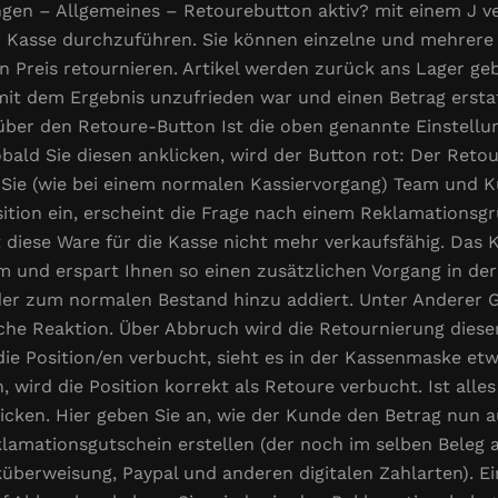
ngen – Allgemeines – Retourebutton aktiv? mit einem J ve
Kasse durchzuführen. Sie können einzelne und mehrere A
n Preis retournieren. Artikel werden zurück ans Lager ge
 mit dem Ergebnis unzufrieden war und einen Betrag ers
e über den Retoure-Button Ist die oben genannte Einstellu
ald Sie diesen anklicken, wird der Button rot: Der Retour
n Sie (wie bei einem normalen Kassiervorgang) Team und 
sition ein, erscheint die Frage nach einem Reklamationsgr
diese Ware für die Kasse nicht mehr verkaufsfähig. Das 
m und erspart Ihnen so einen zusätzlichen Vorgang in de
der zum normalen Bestand hinzu addiert. Unter Anderer 
sche Reaktion. Über Abbruch wird die Retournierung dies
ie Position/en verbucht, sieht es in der Kassenmaske etw
en, wird die Position korrekt als Retoure verbucht. Ist al
icken. Hier geben Sie an, wie der Kunde den Betrag nun
lamationsgutschein erstellen (der noch im selben Beleg a
berweisung, Paypal und anderen digitalen Zahlarten). Ein