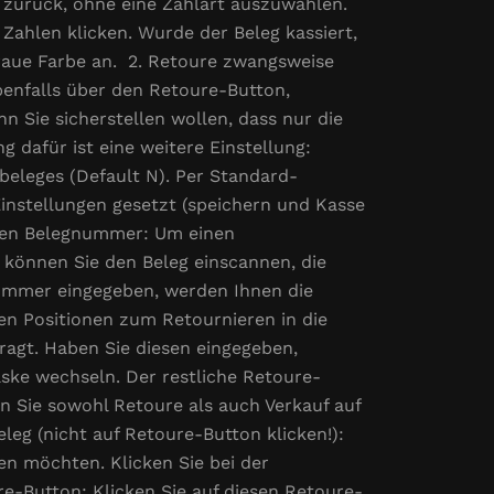
 zurück, ohne eine Zahlart auszuwählen.
Zahlen klicken. Wurde der Beleg kassiert,
raue Farbe an. 2. Retoure zwangsweise
benfalls über den Retoure-Button,
n Sie sicherstellen wollen, dass nur die
dafür ist eine weitere Einstellung:
beleges (Default N). Per Standard-
 Einstellungen gesetzt (speichern und Kasse
tigen Belegnummer: Um einen
r können Sie den Beleg einscannen, die
ummer eingegeben, werden Ihnen die
en Positionen zum Retournieren in die
ragt. Haben Sie diesen eingegeben,
ke wechseln. Der restliche Retoure-
n Sie sowohl Retoure als auch Verkauf auf
eg (nicht auf Retoure-Button klicken!):
en möchten. Klicken Sie bei der
ure-Button: Klicken Sie auf diesen Retoure-