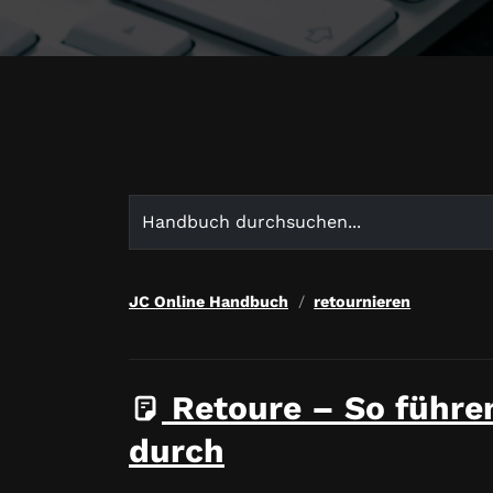
Search
for:
JC Online Handbuch
retournieren
Retoure – So führe
durch