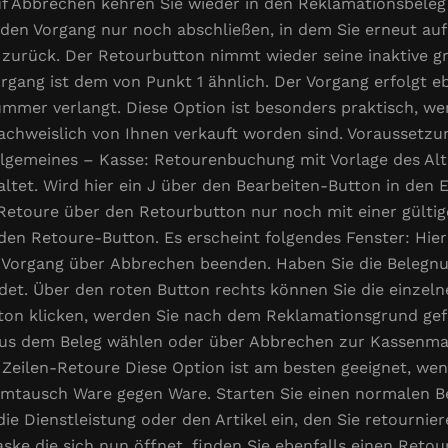
auf Abbrechen kehren Sie wieder in den Reklamationsbeleg
en Vorgang nur noch abschließen, in dem Sie erneut auf 
zurück. Der Retourbutton nimmt wieder seine inaktive g
ang ist dem von Punkt 1 ähnlich. Der Vorgang erfolgt e
ummer verlangt. Diese Option ist besonders praktisch, wen
weislich von Ihnen verkauft worden sind. Voraussetzung 
llgemeines – Kasse: Retourenbuchung mit Vorlage des Alt
altet. Wird hier ein J über den Bearbeiten-Button in den
ie Retoure über den Retourbutton nur noch mit einer gül
 den Retoure-Button. Es erscheint folgendes Fenster: Hie
 Vorgang über Abbrechen beenden. Haben Sie die Belegn
det. Über den roten Button rechts können Sie die einzeln
tton klicken, werden Sie nach dem Reklamationsgrund gef
aus dem Beleg wählen oder über Abbrechen zur Kassenmas
Zeilen-Retoure Diese Option ist am besten geeignet, wen
tausch Ware gegen Ware. Starten Sie einen normalen Bel
 Dienstleistung oder den Artikel ein, den Sie retournier
aske die sich nun öffnet, finden Sie ebenfalls einen Reto