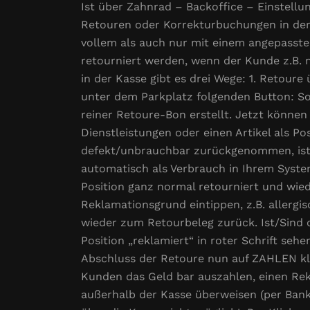
Ist über Zahnrad – Backoffice – Einstellu
Retouren oder Korrekturbuchungen in der 
vollem als auch nur mit einem angepasste
retourniert werden, wenn der Kunde z.B.
in der Kasse gibt es drei Wege: 1. Retour
unter dem Parkplatz folgenden Button: Sob
reiner Retoure-Bon erstellt. Jetzt könne
Dienstleistungen oder einen Artikel als Po
defekt/unbrauchbar zurückgenommen, ist 
automatisch als Verbrauch in Ihrem Syste
Position ganz normal retourniert und wie
Reklamationsgrund eintippen, z.B. allergi
wieder zum Retourbeleg zurück. Ist/Sind d
Position „reklamiert“ in roter Schrift seh
Abschluss der Retoure nun auf ZAHLEN kl
Kunden das Geld bar auszahlen, einen Rek
außerhalb der Kasse überweisen (per Bankü