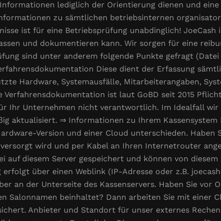
 Informationen lediglich der Orientierung dienen und ein
Informationen zu sämtlichen betriebsinternen organisator
sse ist für eine Betriebsprüfung unabdinglich! JoeCash i
fassen und dokumentieren kann. Wir sorgen für eine reibun
üfung sind unter anderem folgende Punkte gefragt (Datei
erfahrensdokumentation Diese dient der Erfassung sämtl
utzte Hardware, Systemausfälle, Mitarbeiterangaben, Sy
 Verfahrensdokumentation ist laut GoBD seit 2015 Pflicht.
r Ihr Unternehmen nicht verantwortlich. Im Idealfall wi
ig aktualisiert. ⇒ Informationen zu Ihrem Kassensystem 
 Hardware-Version und einer Cloud unterschieden. Haben 
ersorgt wird und per Kabel an Ihren Internetrouter ange
i auf diesem Server gespeichert und können von diesem l
rfolgt über einen Weblink (IP-Adresse oder z.B. joecash.
ber an der Unterseite des Kassenservers. Haben Sie vor O
ren Salonnamen beinhaltet? Dann arbeiten Sie mit einer C
sichert. Anbieter und Standort für unser externes Rechen