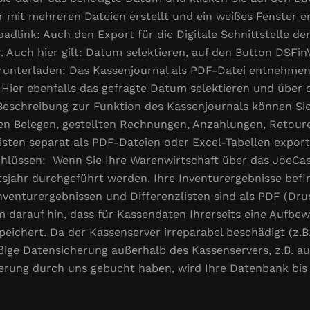
mit mehreren Dateien erstellt und ein weißes Fenster e
adlink: Auch den Export für die Digitale Schnittstelle d
r. Auch hier gilt: Datum selektieren, auf den Button DSFi
runterladen: Das Kassenjournal als PDF-Datei entnehmen 
 Hier ebenfalls das gefragte Datum selektieren und übe
Beschreibung zur Funktion des Kassenjournals können Sie 
en Belegen, gestellten Rechnungen, Anzahlungen, Retour
sten separat als PDF-Dateien oder Excel-Tabellen exporti
chlüssen: Wenn Sie Ihre Warenwirtschaft über das JoeCa
sjahr durchgeführt werden. Ihre Inventurergebnisse befi
Inventurergebnissen und Differenzlisten sind als PDF (Dru
 darauf hin, dass für Kassendaten Ihrerseits eine Aufbewa
eichert. Da der Kassenserver irreparabel beschädigt (z.
ge Datensicherung außerhalb des Kassenservers, z.B. auf 
erung durch uns gebucht haben, wird Ihre Datenbank bis