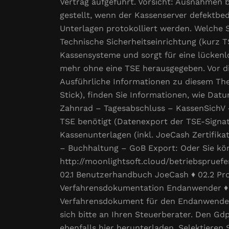
Vertrag aufgeführt. Vorsicht: Ausnahmen 
gestellt, wenn der Kassenserver defektbedi
Unterlagen protokolliert werden. Welche 
Technische Sicherheitseinrichtung (kurz T
Kassensysteme und sorgt für eine lückenl
mehr ohne eine TSE herausgegeben. Vor d
Ausführliche Informationen zu diesem The
Stick), finden Sie Informationen, wie Dat
Zahnrad – Tagesabschluss – KassenSichV –
TSE benötigt (Datenexport der TSE-Signatu
Kassenunterlagen (inkl. JoeCash Zertifik
– Buchhaltung – GoB Export: Oder Sie kön
http://moonlightsoft.cloud/betriebspruef
02.1 Benutzerhandbuch JoeCash ♦ 02.2 P
Verfahrensdokumentation Endanwender ♦ 0
Verfahrensdokument für den Endanwender“
sich bitte an Ihren Steuerberater. Den Gd
ebenfalls hier herunterladen. Selektieren