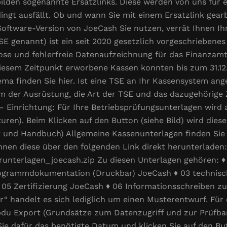
bilden sogenannte Ersatzlinks. Diese werden von uns für
ngt ausfällt. Ob und wann Sie mit einem Ersatzlink gearbe
Software-Version von JoeCash Sie nutzen, verrät Ihnen Ih
SE genannt) ist ein seit 2020 gesetzlich vorgeschriebenes
ose und fehlerfreie Datenaufzeichnung für das Finanzamt
iesem Zeitpunkt erworbene Kassen konnten bis zum 31.12
ma finden Sie hier. Ist eine TSE an Ihr Kassensystem ang
um der Ausrüstung, die Art der TSE und das dazugehörige 
 Einrichtung: Für Ihre Betriebsprüfungsunterlagen wird a
ren). Beim Klicken auf den Button (siehe Bild) wird diese
at und Handbuch) Allgemeine Kassenunterlagen finden Sie 
nen diese über den folgenden Link direkt herunterladen:
erunterlagen_joecash.zip Zu diesen Unterlagen gehören: 
rogrammdokumentation (Druckbar) JoeCash ♦ 03 technis
5 Zertifizierung JoeCash ♦ 06 Informationsschreiben zu
 handelt es sich lediglich um einen Musterentwurf. Für
pdu Export (Grundsätze zum Datenzugriff und zur Prüfbar
 Sie dafür das benötigte Datum und klicken Sie auf den B