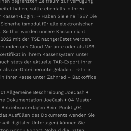
 einen begrenzten Zeitraum zur Verfügung
itet haben, sollte ebenfalls in Ihren
r Kassen-Login: ⇒ Haben Sie eine TSE? Die
 Sicherheitsmodul für alle elektronischen
. Seither werden unsere Kassen nicht
.2022 mit der TSE nachgerüstet werden.
ebunden (als Cloud-Variante oder als USB-
Zertifikat in Ihrem Kassensystem unter
uch stets der aktuelle TAR-Export Ihrer
r als rar-Datei heruntergeladen: ⇒ Ihre
in Ihrer Kasse unter Zahnrad – Backoffice
♦ 01 Allgemeine Beschreibung JoeCash ♦
che Dokumentation JoeCash ♦ 04 Muster
 Betriebsunterlagen Beim Punkt „04
 das Ausfüllen des Dokuments wenden Sie
keit digitaler Unterlagen) können Sie
utton Gdpdu Export. Sobald die Daten