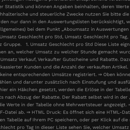
der Statistik und können Angaben beinhalten, deren Wer
halterische und steuerliche Zwecke nutzen Sie bitte die
en nur dann in den Auswertungslisten berücksichtigt, w
Allgemeines) bei dem Punkt „Aboumsatz in Auswertungen a
n Umsatz Geschlecht pro Std, Umsatz Geschlecht pro Tag
Gruppe. 1. Umsatz Geschlecht pro Std Diese Liste eign
hnen an, welcher Umsatz zu welcher Stunde gemacht wurde
msatz Verkauf, Verkaufter Gutscheine und Rabatte. Dazu
assierter Kunden und die Anzahl der verkauften Artikel. Is
 keine entsprechenden Umsätze registriert. ⇒ Oben könne
wählen und darunter zusätzlich nach Einstufung und aus
t hier ein Häkchen gesetzt, werden die Erlöse in der Tabel
 nach Abzug der Rabatte. Der Rabatt selbst wird in der 
ie Werte in der Tabelle ohne Mehrwertsteuer angezeigt. 
DF-Datei ab. ⇒ HTML Druck: Es öffnet sich eine HTML-Dat
ten Tabelle auf Ihrem PC speichern, oder per Klick auf di
echt pro Tag In dieser Liste sehen Sie, welcher Umsatz 