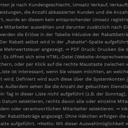
konten je nach Kundengeschlecht, Umsatz Verkauf, Verkau
istungen, die Anzahl abkassierter Kunden und die Anzahl d
ührt, wurde an diesem kein entsprechender Umsatz registr
lne Mitarbeiter auswählen und darunter zusätzlich nach Ei
, werden die Erlöse in der Tabelle inklusive der Rabattbet
er Rabatt selbst wird in der „Rabatte“-Spalte aufgeführ
ne Mehrwertsteuer angezeigt. ⇒ PDF Druck: Drucken Sie d
 Es öffnet sich eine HTML-Datei (Website-Ansprechweise)
ichern, oder per Klick auf die rechte Maustaste zwischen
iste ist interessant, wenn Sie wissen möchten, an welc
 wird. Definiert wird auch diese über die Systemkonten
te. Außerdem sehen Sie die Anzahl der gebuchten Dienstl
 ein Tag in dieser Liste nicht aufgeführt (z.B. der Sonnta
s Datum selektieren, rechts davon alle oder einzelne Mit
em oder verantwortlichen Mitarbeiter selektieren. ⇒ inkl.
e der Rabattbeträge angezeigt. Ohne Häkchen erfolgen die
palte aufgeführt. ⇒Netto: Mit dieser Auswahlmöglichkeit 