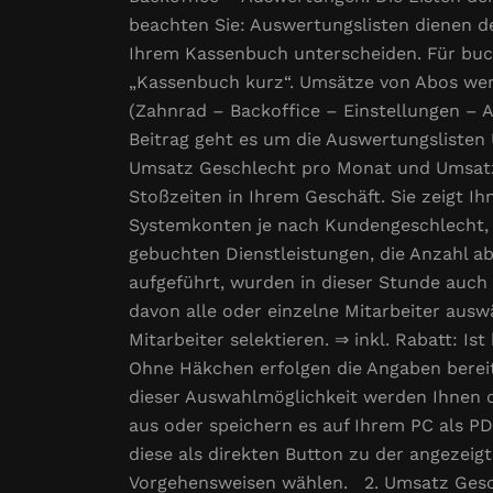
beachten Sie: Auswertungslisten dienen 
Ihrem Kassenbuch unterscheiden. Für buch
„Kassenbuch kurz“. Umsätze von Abos werd
(Zahnrad – Backoffice – Einstellungen – 
Beitrag geht es um die Auswertungsliste
Umsatz Geschlecht pro Monat und Umsatz 
Stoßzeiten in Ihrem Geschäft. Sie zeigt I
Systemkonten je nach Kundengeschlecht, U
gebuchten Dienstleistungen, die Anzahl abk
aufgeführt, wurden in dieser Stunde auch
davon alle oder einzelne Mitarbeiter aus
Mitarbeiter selektieren. ⇒ inkl. Rabatt: Is
Ohne Häkchen erfolgen die Angaben bereits
dieser Auswahlmöglichkeit werden Ihnen d
aus oder speichern es auf Ihrem PC als P
diese als direkten Button zu der angezeig
Vorgehensweisen wählen. 2. Umsatz Geschl