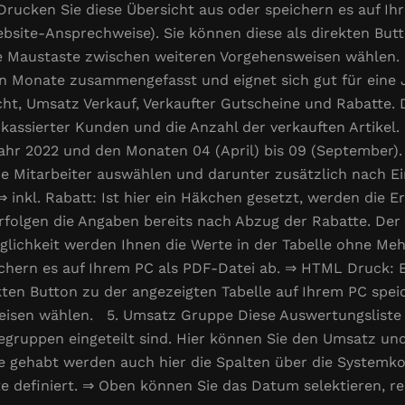
rucken Sie diese Übersicht aus oder speichern es auf I
bsite-Ansprechweise). Sie können diese als direkten Butt
chte Maustaste zwischen weiteren Vorgehensweisen wählen
n Monate zusammengefasst und eignet sich gut für eine J
t, Umsatz Verkauf, Verkaufter Gutscheine und Rabatte. 
bkassierter Kunden und die Anzahl der verkauften Artikel
 Jahr 2022 und den Monaten 04 (April) bis 09 (September
elne Mitarbeiter auswählen und darunter zusätzlich nach
 inkl. Rabatt: Ist hier ein Häkchen gesetzt, werden die Er
folgen die Angaben bereits nach Abzug der Rabatte. Der R
glichkeit werden Ihnen die Werte in der Tabelle ohne Me
ichern es auf Ihrem PC als PDF-Datei ab. ⇒ HTML Druck: 
kten Button zu der angezeigten Tabelle auf Ihrem PC speic
isen wählen. 5. Umsatz Gruppe Diese Auswertungsliste i
cegruppen eingeteilt sind. Hier können Sie den Umsatz und
ie gehabt werden auch hier die Spalten über die System
e definiert. ⇒ Oben können Sie das Datum selektieren, re