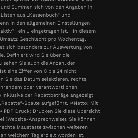
te und Summen sich von den Angaben in
 Listen aus „Kassenbuch“ und
enn in den allgemeinen Einstellungen
ktiv?“ ein J eingetragen ist. In diesem
, Umsatz Geschlecht pro Wochentag,
et sich besonders zur Auswertung von
. Definiert wird Sie über die
 sehen Sie auch die Anzahl der
t eine Ziffer von 0 bis 24 nicht
n Sie das Datum selektieren, rechts
führendem oder verantwortlichen
le inklusive der Rabattbeträge angezeigt.
„Rabatte“-Spalte aufgeführt. ⇒Netto: Mit
⇒ PDF Druck: Drucken Sie diese Übersicht
ei (Website-Ansprechweise). Sie können
e rechte Maustaste zwischen weiteren
an welchem Tag erzielt worden ist.