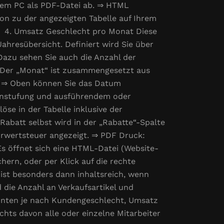
hrem PC als PDF-Datei ab. ⇒ HTML
on zu der angezeigten Tabelle auf Ihrem
. 4. Umsatz Geschlecht pro Monat Diese
ahresübersicht. Definiert wird Sie über
Dazu sehen Sie auch die Anzahl der
. Der „Monat“ ist zusammengesetzt aus
). ⇒ Oben können Sie das Datum
 Einstufung und ausführendem oder
löse in der Tabelle inklusive der
abatt selbst wird in der „Rabatte“-Spalte
hrwertsteuer angezeigt. ⇒ PDF Druck:
Es öffnet sich eine HTML-Datei (Website-
hern, oder per Klick auf die rechte
st besonders dann inhaltsreich, wenn
 die Anzahl an Verkaufsartikel und
konten je nach Kundengeschlecht, Umsatz
chts davon alle oder einzelne Mitarbeiter