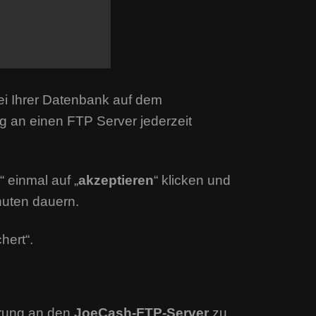
ei Ihrer Datenbank auf dem
g an einen FTP Server jederzeit
“ einmal auf „
akzeptieren
“ klicken und
nuten dauern.
hert“.
erung an den
JoeCash-FTP-Server
zu