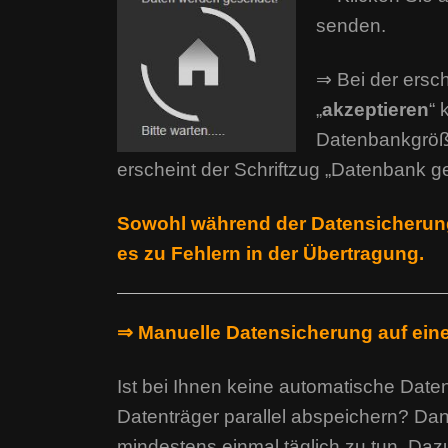
senden.
⇒ Bei der ersc
„
akzeptieren
“ 
Datenbankgröße
erscheint der Schriftzug „Datenbank g
Sowohl während der Datensicherung,
es zu Fehlern in der Übertragung.
⇒ Manuelle Datensicherung auf ein
Ist bei Ihnen keine automatische Dat
Datenträger parallel abspeichern? Dan
mindestens einmal täglich zu tun. Dazu