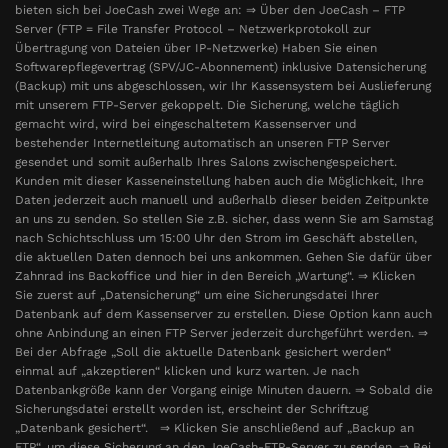
bieten sich bei JoeCash zwei Wege an: ⇒ Über den JoeCash – FTP
Server (FTP = File Transfer Protocol – Netzwerkprotokoll zur
Übertragung von Dateien über IP-Netzwerke) Haben Sie einen
Softwarepflegevertrag (SPV/JC-Abonnement) inklusive Datensicherung
(Backup) mit uns abgeschlossen, wir Ihr Kassensystem bei Auslieferung
mit unserem FTP-Server gekoppelt. Die Sicherung, welche täglich
gemacht wird, wird bei eingeschaltetem Kassenserver und
bestehender Internetleitung automatisch an unseren FTP Server
gesendet und somit außerhalb Ihres Salons zwischengespeichert.
Kunden mit dieser Kasseneinstellung haben auch die Möglichkeit, Ihre
Daten jederzeit auch manuell und außerhalb dieser beiden Zeitpunkte
an uns zu senden. So stellen Sie z.B. sicher, dass wenn Sie am Samstag
nach Schichtschluss um 15:00 Uhr den Strom im Geschäft abstellen,
die aktuellen Daten dennoch bei uns ankommen. Gehen Sie dafür über
Zahnrad ins Backoffice und hier in den Bereich „Wartung“. ⇒ Klicken
Sie zuerst auf „Datensicherung“ um eine Sicherungsdatei Ihrer
Datenbank auf dem Kassenserver zu erstellen. Diese Option kann auch
ohne Anbindung an einen FTP Server jederzeit durchgeführt werden. ⇒
Bei der Abfrage „Soll die aktuelle Datenbank gesichert werden“
einmal auf „akzeptieren“ klicken und kurz warten. Je nach
Datenbankgröße kann der Vorgang einige Minuten dauern. ⇒ Sobald die
Sicherungsdatei erstellt worden ist, erscheint der Schriftzug
„Datenbank gesichert“. ⇒ Klicken Sie anschließend auf „Backup an
FTP“, um diese Sicherung an den JoeCash-FTP-Server zu senden. ⇒ Bei