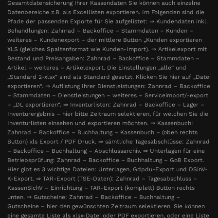
Gesamtdatensicherung Ihrer Kassendaten Sie können auch einzelne
Datenbereiche z.B. als Excellisten exportieren. Im Folgenden sind die
Pfade der passenden Exporte für Sie aufgelistet: ⇒ Kundendaten inkl.
Behandlungen: Zahnrad – Backoffice – Stammdaten – Kunden –
weiteres – Kundenexport – der mittlere Button „Kunden exportieren
XLS (gleiches Spaltenformat wie Kunden-Import). ⇒ Artikelexport mit
Bestand und Preisangaben: Zahnrad – Backoffice – Stammdaten –
Artikel – weiteres – Artikelexport. Die Einstellungen „alle“ und
„Standard 2-xlsx“ sind als Standard gesetzt. Klicken Sie hier auf „Datei
exportieren“. ⇒ Auflistung Ihrer Dienstleistungen: Zahnrad – Backoffice
– Stammdaten – Dienstleistungen – weiteres – Serviceimport/-export
– „DL exportieren“. ⇒ Inventurlisten: Zahnrad – Backoffice – Lager –
Inventurergebnis – hier bitte Zeitraum selektieren, für welchen Sie die
Inventurlisten einsehen und exportieren möchten. ⇒ Kassenbuch:
Zahnrad – Backoffice – Buchhaltung – Kassenbuch – (oben rechts
Button) xls Export / PDF Druck. ⇒ sämtliche Tagesabschlüsse: Zahnrad
– Backoffice – Buchhaltung – Abschlussarchiv. ⇒ Unterlagen für eine
Betriebsprüfung: Zahnrad – Backoffice – Buchhaltung – GoB Export.
Hier gibt es 3 wichtige Dateien: Unterlagen, Gdpdu-Export und DSinV-
K-Export. ⇒ TAR-Export (TSE-Daten): Zahnrad – Tagesabschluss –
KassenSichV – Einrichtung – TAR-Export (komplett) Button rechts
unten. ⇒ Gutscheine: Zahnrad – Backoffice – Buchhaltung –
Gutscheine – hier den gewünschten Zeitraum selektieren. Sie können
eine gesamte Liste als xlsx-Datei oder PDF exportieren, oder eine Liste