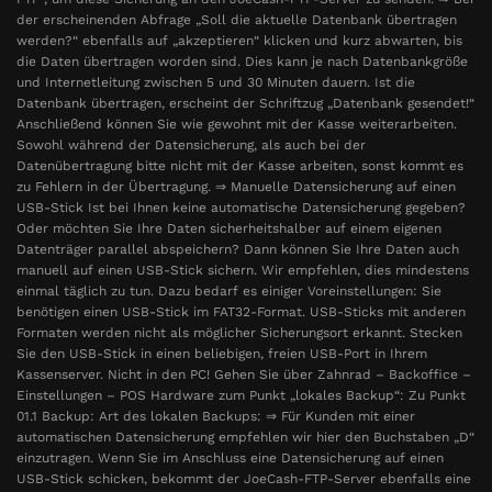
der erscheinenden Abfrage „Soll die aktuelle Datenbank übertragen
werden?“ ebenfalls auf „akzeptieren“ klicken und kurz abwarten, bis
die Daten übertragen worden sind. Dies kann je nach Datenbankgröße
und Internetleitung zwischen 5 und 30 Minuten dauern. Ist die
Datenbank übertragen, erscheint der Schriftzug „Datenbank gesendet!“
Anschließend können Sie wie gewohnt mit der Kasse weiterarbeiten.
Sowohl während der Datensicherung, als auch bei der
Datenübertragung bitte nicht mit der Kasse arbeiten, sonst kommt es
zu Fehlern in der Übertragung. ⇒ Manuelle Datensicherung auf einen
USB-Stick Ist bei Ihnen keine automatische Datensicherung gegeben?
Oder möchten Sie Ihre Daten sicherheitshalber auf einem eigenen
Datenträger parallel abspeichern? Dann können Sie Ihre Daten auch
manuell auf einen USB-Stick sichern. Wir empfehlen, dies mindestens
einmal täglich zu tun. Dazu bedarf es einiger Voreinstellungen: Sie
benötigen einen USB-Stick im FAT32-Format. USB-Sticks mit anderen
Formaten werden nicht als möglicher Sicherungsort erkannt. Stecken
Sie den USB-Stick in einen beliebigen, freien USB-Port in Ihrem
Kassenserver. Nicht in den PC! Gehen Sie über Zahnrad – Backoffice –
Einstellungen – POS Hardware zum Punkt „lokales Backup“: Zu Punkt
01.1 Backup: Art des lokalen Backups: ⇒ Für Kunden mit einer
automatischen Datensicherung empfehlen wir hier den Buchstaben „D“
einzutragen. Wenn Sie im Anschluss eine Datensicherung auf einen
USB-Stick schicken, bekommt der JoeCash-FTP-Server ebenfalls eine