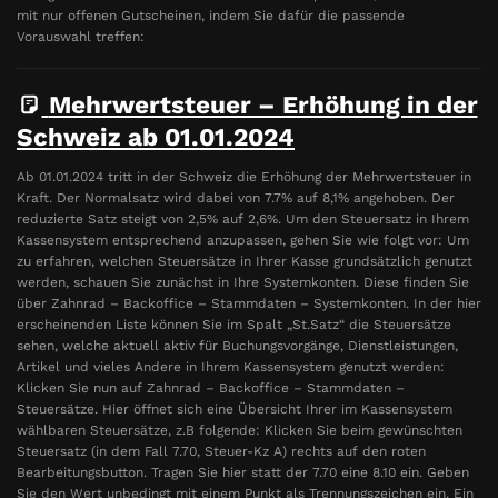
mit nur offenen Gutscheinen, indem Sie dafür die passende
Vorauswahl treffen:
Mehrwertsteuer – Erhöhung in der
Schweiz ab 01.01.2024
Ab 01.01.2024 tritt in der Schweiz die Erhöhung der Mehrwertsteuer in
Kraft. Der Normalsatz wird dabei von 7.7% auf 8,1% angehoben. Der
reduzierte Satz steigt von 2,5% auf 2,6%. Um den Steuersatz in Ihrem
Kassensystem entsprechend anzupassen, gehen Sie wie folgt vor: Um
zu erfahren, welchen Steuersätze in Ihrer Kasse grundsätzlich genutzt
werden, schauen Sie zunächst in Ihre Systemkonten. Diese finden Sie
über Zahnrad – Backoffice – Stammdaten – Systemkonten. In der hier
erscheinenden Liste können Sie im Spalt „St.Satz“ die Steuersätze
sehen, welche aktuell aktiv für Buchungsvorgänge, Dienstleistungen,
Artikel und vieles Andere in Ihrem Kassensystem genutzt werden:
Klicken Sie nun auf Zahnrad – Backoffice – Stammdaten –
Steuersätze. Hier öffnet sich eine Übersicht Ihrer im Kassensystem
wählbaren Steuersätze, z.B folgende: Klicken Sie beim gewünschten
Steuersatz (in dem Fall 7.70, Steuer-Kz A) rechts auf den roten
Bearbeitungsbutton. Tragen Sie hier statt der 7.70 eine 8.10 ein. Geben
Sie den Wert unbedingt mit einem Punkt als Trennungszeichen ein. Ein