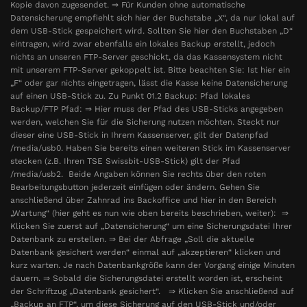
Kopie davon zugesendet. ⇒ Für Kunden ohne automatische
Datensicherung empfiehlt sich hier der Buchstabe „X“, da nur lokal auf
dem USB-Stick gespeichert wird. Sollten Sie hier den Buchstaben „D“
eintragen, wird zwar ebenfalls ein lokales Backup erstellt, jedoch
nichts an unseren FTP-Server geschickt, da das Kassensystem nicht
mit unserem FTP-Server gekoppelt ist. Bitte beachten Sie: Ist hier ein
„F“ oder gar nichts eingetragen, lässt die Kasse keine Datensicherung
auf einen USB-Stick zu. Zu Punkt 01.2 Backup: Pfad lokales
Backup/FTP Pfad: ⇒ Hier muss der Pfad des USB-Sticks angegeben
werden, welchen Sie für die Sicherung nutzen möchten. Steckt nur
dieser eine USB-Stick in Ihrem Kassenserver, gilt der Datenpfad
/media/usb0. Haben Sie bereits einen weiteren Stick im Kassenserver
stecken (z.B. Ihren TSE Swissbit-USB-Stick) gilt der Pfad
/media/usb2. Beide Angaben können Sie rechts über den roten
Bearbeitungsbutton jederzeit einfügen oder ändern. Gehen Sie
anschließend über Zahnrad ins Backoffice und hier in den Bereich
„Wartung“ (hier geht es nun wie oben bereits beschrieben, weiter): ⇒
Klicken Sie zuerst auf „Datensicherung“ um eine Sicherungsdatei Ihrer
Datenbank zu erstellen. ⇒ Bei der Abfrage „Soll die aktuelle
Datenbank gesichert werden“ einmal auf „akzeptieren“ klicken und
kurz warten. Je nach Datenbankgröße kann der Vorgang einige Minuten
dauern. ⇒ Sobald die Sicherungsdatei erstellt worden ist, erscheint
der Schriftzug „Datenbank gesichert“. ⇒ Klicken Sie anschließend auf
„Backup an FTP“, um diese Sicherung auf den USB-Stick und/oder