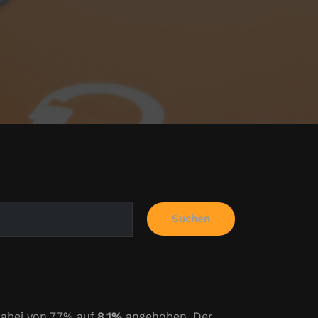
Suchen
dabei von 7.7% auf
8,1%
angehoben. Der