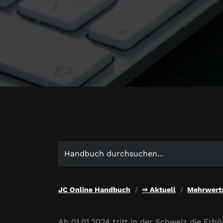
Search
for:
JC Online Handbuch
⇒ Aktuell
Mehrwerts
Ab 01.01.2024 tritt in der Schweiz die Er