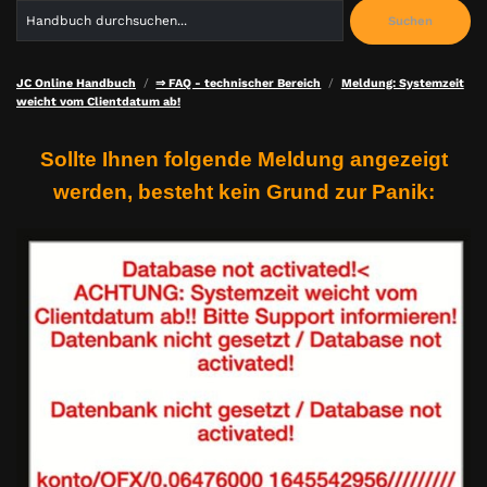
Search
Suchen
for:
JC Online Handbuch
⇒ FAQ - technischer Bereich
Meldung: Systemzeit
weicht vom Clientdatum ab!
Sollte Ihnen folgende Meldung angezeigt
werden, besteht kein Grund zur Panik: