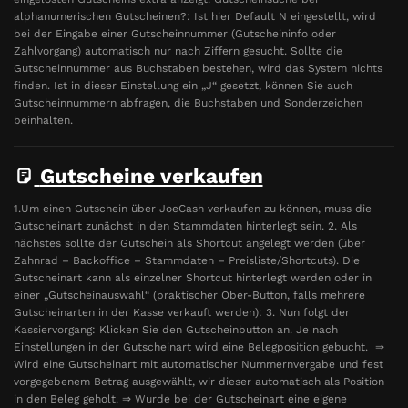
alphanumerischen Gutscheinen?: Ist hier Default N eingestellt, wird
bei der Eingabe einer Gutscheinnummer (Gutscheininfo oder
Zahlvorgang) automatisch nur nach Ziffern gesucht. Sollte die
Gutscheinnummer aus Buchstaben bestehen, wird das System nichts
finden. Ist in dieser Einstellung ein „J“ gesetzt, können Sie auch
Gutscheinnummern abfragen, die Buchstaben und Sonderzeichen
beinhalten.
Gutscheine verkaufen
1.Um einen Gutschein über JoeCash verkaufen zu können, muss die
Gutscheinart zunächst in den Stammdaten hinterlegt sein. 2. Als
nächstes sollte der Gutschein als Shortcut angelegt werden (über
Zahnrad – Backoffice – Stammdaten – Preisliste/Shortcuts). Die
Gutscheinart kann als einzelner Shortcut hinterlegt werden oder in
einer „Gutscheinauswahl“ (praktischer Ober-Button, falls mehrere
Gutscheinarten in der Kasse verkauft werden): 3. Nun folgt der
Kassiervorgang: Klicken Sie den Gutscheinbutton an. Je nach
Einstellungen in der Gutscheinart wird eine Belegposition gebucht. ⇒
Wird eine Gutscheinart mit automatischer Nummernvergabe und fest
vorgegebenem Betrag ausgewählt, wir dieser automatisch als Position
in den Beleg geholt. ⇒ Wurde bei der Gutscheinart eine eigene