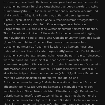
Erlösewert) berechnet. Bei Nummernvergabe bestimmen Sie, wie die
Gutscheinnummern für diese Gutscheinart vergeben werden: 1. Keine
Nummernvergabe – Gutscheine werden ohne Nummern verkauft und
sind standardmäßig nicht kassierbar, außer bei den allgemeinen
Einstellungen ist das Einlösen ohne Gutscheinnummer festgesetzt. 2.
Eigene Nummernvergabe: Beim Kassiervorgang erscheint ein
Eingabefeld, wo Sie eine eigene Gutscheinnummer eintragen können.
Tipp: Sie können nicht nur Ziffern als Gutscheinnummer eintragen,
auch Buchstaben sind erlaubt. Eine Gutscheinnummer kann also Auch
„Zum 30sten Jubiläum“ heißen. Um diese alphanumerischen
Gutscheinnummern abfragen und kassieren zu können, muss unter
Zahnrad – Backoffice – Einstellungen – Allgemein beim Punkt „Kasse:
Gutscheinsuche bei alphanumerischen Gutscheinen?“ ein „J“ eingesetzt
werden, damit die Kasse nicht nur nach Ziffern Ausschau hält. 3.
Nummern vergeben: Die Kasse vergibt beim Erstellen eines Gutscheins
automatisch eine eigene Nummer. Pro Gutscheinart wird immer nur
eine Reihenfolge an Nummern vergeben (z.B. 1,2,3,4,5 usw.). Es können
mehrere Gutscheinarten existieren, welche die gleiche
Gutscheinnummer haben (z.B. Gutschein Weihnachten und Gutschein
allgemein). Beim Kassiervorgang können Sie manuell entscheiden,
welchen davon Sie einlösen möchten. Etikettenvorlage: Benutzen Sie
beispielsweise angefertigte Gutscheinkarten aus Plastik, wo nur die
Gutscheinnummer benötigt wird, können Sie die Gutscheinnummer auf
ein Etikett drucken und dieses aufkleben. Möchten Sie dafür eine