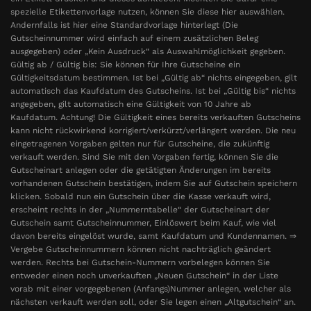
spezielle Etikettenvorlage nutzen, können Sie diese hier auswählen.
Andernfalls ist hier eine Standardvorlage hinterlegt (Die
Gutscheinnummer wird einfach auf einem zusätzlichen Beleg
ausgegeben) oder „Kein Ausdruck“ als Auswahlmöglichkeit gegeben.
Gültig ab / Gültig bis: Sie können für Ihre Gutscheine ein
Gültigkeitsdatum bestimmen. Ist bei „Gültig ab“ nichts eingegeben, gilt
automatisch das Kaufdatum des Gutscheins. Ist bei „Gültig bis“ nichts
angegeben, gilt automatisch eine Gültigkeit von 10 Jahre ab
Kaufdatum. Achtung! Die Gültigkeit eines bereits verkauften Gutscheins
kann nicht rückwirkend korrigiert/verkürzt/verlängert werden. Die neu
eingetragenen Vorgaben gelten nur für Gutscheine, die zukünftig
verkauft werden. Sind Sie mit den Vorgaben fertig, können Sie die
Gutscheinart anlegen oder die getätigten Änderungen im bereits
vorhandenen Gutschein bestätigen, indem Sie auf Gutschein speichern
klicken. Sobald nun ein Gutschein über die Kasse verkauft wird,
erscheint rechts in der „Nummerntabelle“ der Gutscheinart der
Gutschein samt Gutscheinnummer, Einlöswert beim Kauf, wie viel
davon bereits eingelöst wurde, samt Kaufdatum und Kundennamen. ⇒
Vergebe Gutscheinnummern können nicht nachträglich geändert
werden. Rechts bei Gutschein-Nummern vorbelegen können Sie
entweder einen noch unverkauften „Neuen Gutschein“ in der Liste
vorab mit einer vorgegebenen (Anfangs)Nummer anlegen, welcher als
nächsten verkauft werden soll, oder Sie legen einen „Altgutschein“ an.