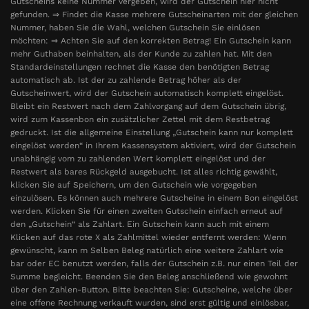
Gutscheins keine Nummer vergeben, wird der Gutschein hier nicht
gefunden. ⇒ Findet die Kasse mehrere Gutscheinarten mit der gleichen
Nummer, haben Sie die Wahl, welchen Gutschein Sie einlösen
möchten: ⇒ Achten Sie auf den korrekten Betrag! Ein Gutschein kann
mehr Guthaben beinhalten, als der Kunde zu zahlen hat. Mit den
Standardeinstellungen rechnet die Kasse den benötigten Betrag
automatisch ab. Ist der zu zahlende Betrag höher als der
Gutscheinwert, wird der Gutschein automatisch komplett eingelöst.
Bleibt ein Restwert nach dem Zahlvorgang auf dem Gutschein übrig,
wird zum Kassenbon ein zusätzlicher Zettel mit dem Restbetrag
gedruckt. Ist die allgemeine Einstellung „Gutschein kann nur komplett
eingelöst werden“ in Ihrem Kassensystem aktiviert, wird der Gutschein
unabhängig vom zu zahlenden Wert komplett eingelöst und der
Restwert als bares Rückgeld ausgebucht. Ist alles richtig gewählt,
klicken Sie auf Speichern, um den Gutschein wie vorgegeben
einzulösen. Es können auch mehrere Gutscheine in einem Bon eingelöst
werden. Klicken Sie für einen zweiten Gutschein einfach erneut auf
den „Gutschein“ als Zahlart. Ein Gutschein kann auch mit einem
Klicken auf das rote X als Zahlmittel wieder entfernt werden: Wenn
gewünscht, kann m Selben Beleg natürlich eine weitere Zahlart wie
bar oder EC benutzt werden, falls der Gutschein z.B. nur einen Teil der
Summe begleicht. Beenden Sie den Beleg anschließend wie gewohnt
über den Zahlen-Button. Bitte beachten Sie: Gutscheine, welche über
eine offene Rechnung verkauft wurden, sind erst gültig und einlösbar,