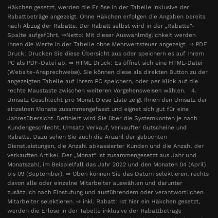
Häkchen gesetzt, werden die Erlöse in der Tabelle inklusive der
Rabattbeträge angezeigt. Ohne Häkchen erfolgen die Angaben bereits
nach Abzug der Rabatte. Der Rabatt selbst wird in der „Rabatte“-
Spalte aufgeführt. ⇒Netto: Mit dieser Auswahlmöglichkeit werden
Ihnen die Werte in der Tabelle ohne Mehrwertsteuer angezeigt. ⇒ PDF
Druck: Drucken Sie diese Übersicht aus oder speichern es auf Ihrem
PC als PDF-Datei ab. ⇒ HTML Druck: Es öffnet sich eine HTML-Datei
(Website-Ansprechweise). Sie können diese als direkten Button zu der
angezeigten Tabelle auf Ihrem PC speichern, oder per Klick auf die
rechte Maustaste zwischen weiteren Vorgehensweisen wählen. 4.
Umsatz Geschlecht pro Monat Diese Liste zeigt Ihnen den Umsatz der
einzelnen Monate zusammengefasst und eignet sich gut für eine
Jahresübersicht. Definiert wird Sie über die Systemkonten je nach
Kundengeschlecht, Umsatz Verkauf, Verkaufter Gutscheine und
Rabatte. Dazu sehen Sie auch die Anzahl der gebuchten
Dienstleistungen, die Anzahl abkassierter Kunden und die Anzahl der
verkauften Artikel. Der „Monat“ ist zusammengesetzt aus Jahr und
Monatszahl, im Beispielfall das Jahr 2022 und den Monaten 04 (April)
bis 09 (September). ⇒ Oben können Sie das Datum selektieren, rechts
davon alle oder einzelne Mitarbeiter auswählen und darunter
zusätzlich nach Einstufung und ausführendem oder verantwortlichen
Mitarbeiter selektieren. ⇒ inkl. Rabatt: Ist hier ein Häkchen gesetzt,
werden die Erlöse in der Tabelle inklusive der Rabattbeträge