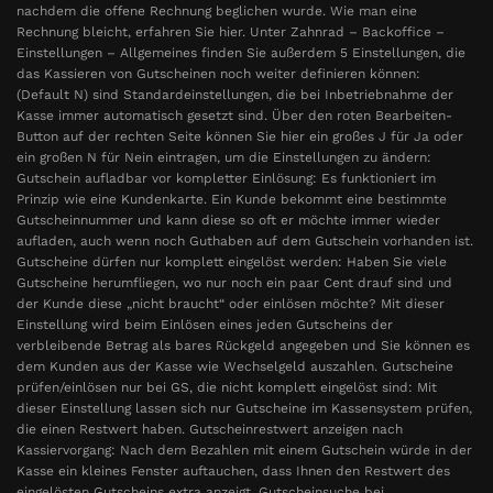
nachdem die offene Rechnung beglichen wurde. Wie man eine
Rechnung bleicht, erfahren Sie hier. Unter Zahnrad – Backoffice –
Einstellungen – Allgemeines finden Sie außerdem 5 Einstellungen, die
das Kassieren von Gutscheinen noch weiter definieren können:
(Default N) sind Standardeinstellungen, die bei Inbetriebnahme der
Kasse immer automatisch gesetzt sind. Über den roten Bearbeiten-
Button auf der rechten Seite können Sie hier ein großes J für Ja oder
ein großen N für Nein eintragen, um die Einstellungen zu ändern:
Gutschein aufladbar vor kompletter Einlösung: Es funktioniert im
Prinzip wie eine Kundenkarte. Ein Kunde bekommt eine bestimmte
Gutscheinnummer und kann diese so oft er möchte immer wieder
aufladen, auch wenn noch Guthaben auf dem Gutschein vorhanden ist.
Gutscheine dürfen nur komplett eingelöst werden: Haben Sie viele
Gutscheine herumfliegen, wo nur noch ein paar Cent drauf sind und
der Kunde diese „nicht braucht“ oder einlösen möchte? Mit dieser
Einstellung wird beim Einlösen eines jeden Gutscheins der
verbleibende Betrag als bares Rückgeld angegeben und Sie können es
dem Kunden aus der Kasse wie Wechselgeld auszahlen. Gutscheine
prüfen/einlösen nur bei GS, die nicht komplett eingelöst sind: Mit
dieser Einstellung lassen sich nur Gutscheine im Kassensystem prüfen,
die einen Restwert haben. Gutscheinrestwert anzeigen nach
Kassiervorgang: Nach dem Bezahlen mit einem Gutschein würde in der
Kasse ein kleines Fenster auftauchen, dass Ihnen den Restwert des
eingelösten Gutscheins extra anzeigt. Gutscheinsuche bei