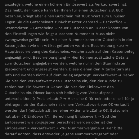
anzulegen, welche einen höheren Einlösewert als Verkaufswert hat.
Das heißt, der Kunde kann bei Ihnen für einen Gutschein z.B. 80€
bezahlen, kriegt aber einen Gutschein mit 100€ Wert zum Einlösen.
Legen Sie die Gutscheinart zunächst unter Zahnrad – Backoffice –
Stammdaten – Gutscheine – neuer Gutschein an. Dieser könnte von
den Einstellungen wie folgt aussehen: Nummer ⇒ Muss nicht
zwangsweise gefüllt sein. Mit einer Nummer kann der Gutschein in der
Kasse jedoch wie ein Artikel gefunden werden. Beschreibung kurz ⇒
Hauptbeschreibung des Gutscheins, welche auch auf dem Kassenbeleg
angezeigt wird. Beschreibung lang ⇒ Hier können zusätzliche Details
zum Gutschein angegeben werden, welche nur in den Stammdaten
gespeichert und angezeigt werden. Diese dienen den Mitarbeitern als
Info und werden nicht auf dem Beleg angezeigt. Verkaufswert ⇒ Geben
Sie hier den Verkaufswert des Gutscheins ein, den der Kunde zu
zahlen hat. Einlöswert ⇒ Geben Sie hier den Einlöswert des
Gutscheins ein. Dieser kann sich beliebig vom Verkaufspreis
unterscheiden. 0-Preis erlaubt? ⇒ Hier eine 0 für nein oder eine 1 für ja
eintragen, ob der Gutschein mit einem Verkaufswert von 0€ verkauft
werden darf (nützlich z.B. bei einer Aktion wie „Zahle 0€, Gutschein
hat aber 5€ Einlöswert“). Berechnung Einlösewert ⇒ Soll der
Einlösewert wie vorgegeben berechnet werden oder ist der
Einlösewert = Verkaufswert + x%? Nummernvergabe ⇒ Hier bitte
darauf achten, dass entweder „eigene Nummernvergabe“ oder