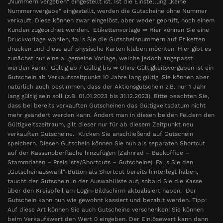
„Nummern vergeben“ eingestellt ist. Ist die Einstellung „keine
Nummernvergabe“ eingestellt, werden die Gutscheine ohne Nummer
verkauft. Diese können zwar eingelöst, aber weder geprüft, noch einem
Kunden zugeordnet werden. Etikettenvorlage ⇒ Hier können Sie eine
Druckvorlage wählen, falls Sie die Gutscheinnummern auf Etiketten
drucken und diese auf physische Karten kleben möchten. Hier gibt es
zunächst nur eine allgemeine Vorlage, welche jedoch angepasst
werden kann. Gültig ab / Gültig bis ⇒ Ohne Gültigkeitsvorgaben ist ein
Gutschein ab Verkaufszeitpunkt 10 Jahre lang gültig. Sie können aber
natürlich auch bestimmen, dass der Aktionsgutschein z.B. nur 1 Jahr
lang gültig sein soll (z.B. 01.01.2023 bis 31.12.2023). Bitte beachten Sie,
dass bei bereits verkauften Gutscheinen das Gültigkeitsdatum nicht
mehr geändert werden kann. Ändert man in diesen beiden Feldern den
Gültigkeitszeitraum, gilt dieser nur für ab diesem Zeitpunkt neu
verkauften Gutscheine. Klicken Sie anschließend auf Gutschein
speichern. Diesen Gutschein können Sie nun als separaten Shortcut
auf der Kassenoberfläche hinzufügen (Zahnrad – Backoffice –
Stammdaten – Preisliste/Shortcuts – Gutscheine). Falls Sie den
„Gutscheinauswahl“-Button als Shortcut bereits hinterlegt haben,
taucht der Gutschein in der Auswahlliste auf, sobald Sie die Kasse
über den Kreispfeil am Login-Bildschirm aktualisiert haben. Der
Gutschein kann nun wie gewohnt kassiert und bezahlt werden. Tipp:
Auf diese Art können Sie auch Gutscheine verschenken! Sie können
beim Verkaufswert den Wert 0 eingeben. Der Einlösewert kann dann