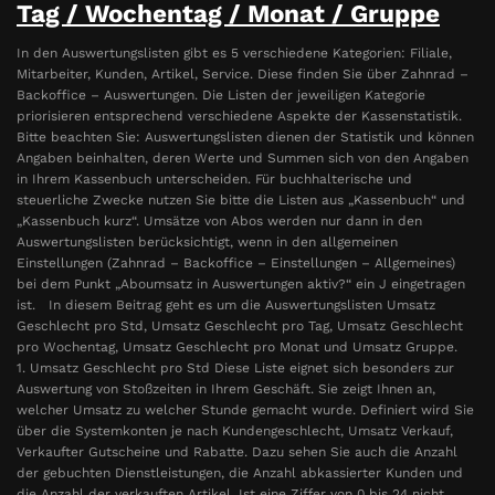
Tag / Wochentag / Monat / Gruppe
In den Auswertungslisten gibt es 5 verschiedene Kategorien: Filiale,
Mitarbeiter, Kunden, Artikel, Service. Diese finden Sie über Zahnrad –
Backoffice – Auswertungen. Die Listen der jeweiligen Kategorie
priorisieren entsprechend verschiedene Aspekte der Kassenstatistik.
Bitte beachten Sie: Auswertungslisten dienen der Statistik und können
Angaben beinhalten, deren Werte und Summen sich von den Angaben
in Ihrem Kassenbuch unterscheiden. Für buchhalterische und
steuerliche Zwecke nutzen Sie bitte die Listen aus „Kassenbuch“ und
„Kassenbuch kurz“. Umsätze von Abos werden nur dann in den
Auswertungslisten berücksichtigt, wenn in den allgemeinen
Einstellungen (Zahnrad – Backoffice – Einstellungen – Allgemeines)
bei dem Punkt „Aboumsatz in Auswertungen aktiv?“ ein J eingetragen
ist. In diesem Beitrag geht es um die Auswertungslisten Umsatz
Geschlecht pro Std, Umsatz Geschlecht pro Tag, Umsatz Geschlecht
pro Wochentag, Umsatz Geschlecht pro Monat und Umsatz Gruppe.
1. Umsatz Geschlecht pro Std Diese Liste eignet sich besonders zur
Auswertung von Stoßzeiten in Ihrem Geschäft. Sie zeigt Ihnen an,
welcher Umsatz zu welcher Stunde gemacht wurde. Definiert wird Sie
über die Systemkonten je nach Kundengeschlecht, Umsatz Verkauf,
Verkaufter Gutscheine und Rabatte. Dazu sehen Sie auch die Anzahl
der gebuchten Dienstleistungen, die Anzahl abkassierter Kunden und
die Anzahl der verkauften Artikel. Ist eine Ziffer von 0 bis 24 nicht