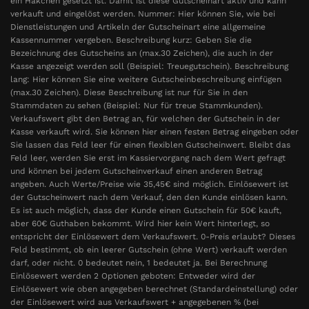
ein Häkchen gesetzt ist. Damit ist diese Gutscheinart aktiv und kann
verkauft und eingelöst werden. Nummer: Hier können Sie, wie bei
Dienstleistungen und Artikeln der Gutscheinart eine allgemeine
Kassennummer vergeben. Beschreibung kurz: Geben Sie die
Bezeichnung des Gutscheins an (max.30 Zeichen), die auch in der
Kasse angezeigt werden soll (Beispiel: Treuegutschein). Beschreibung
lang: Hier können Sie eine weitere Gutscheinbeschreibung einfügen
(max.30 Zeichen). Diese Beschreibung ist nur für Sie in den
Stammdaten zu sehen (Beispiel: Nur für treue Stammkunden).
Verkaufswert gibt den Betrag an, für welchen der Gutschein in der
Kasse verkauft wird. Sie können hier einen festen Betrag eingeben oder
Sie lassen das Feld leer für einen flexiblen Gutscheinwert. Bleibt das
Feld leer, werden Sie erst im Kassiervorgang nach dem Wert gefragt
und können bei jedem Gutscheinverkauf einen anderen Betrag
angeben. Auch Werte/Preise wie 35,45€ sind möglich. Einlösewert ist
der Gutscheinwert nach dem Verkauf, den den Kunde einlösen kann.
Es ist auch möglich, dass der Kunde einen Gutschein für 50€ kauft,
aber 60€ Guthaben bekommt. Wird hier kein Wert hinterlegt, so
entspricht der Einlösewert dem Verkaufswert. 0-Preis erlaubt? Dieses
Feld bestimmt, ob ein leerer Gutschein (ohne Wert) verkauft werden
darf, oder nicht. 0 bedeutet nein, 1 bedeutet ja. Bei Berechnung
Einlösewert werden 2 Optionen geboten: Entweder wird der
Einlösewert wie oben angegeben berechnet (Standardeinstellung) oder
der Einlösewert wird aus Verkaufswert + angegebenen % (bei