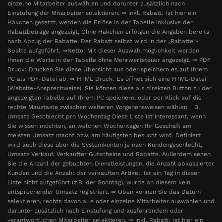
einzelne Mitarbeiter auswählen und darunter zusätzlich nach
Einstufung der Mitarbeiter selektieren. ⇒ inkl. Rabatt: Ist hier ein
Häkchen gesetzt, werden die Erlöse in der Tabelle inklusive der
Rabattbeträge angezeigt. Ohne Häkchen erfolgen die Angaben bereits
nach Abzug der Rabatte. Der Rabatt selbst wird in der „Rabatte“-
Spalte aufgeführt. ⇒Netto: Mit dieser Auswahlmöglichkeit werden
Ihnen die Werte in der Tabelle ohne Mehrwertsteuer angezeigt. ⇒ PDF
Druck: Drucken Sie diese Übersicht aus oder speichern es auf Ihrem
PC als PDF-Datei ab. ⇒ HTML Druck: Es öffnet sich eine HTML-Datei
(Website-Ansprechweise). Sie können diese als direkten Button zu der
angezeigten Tabelle auf Ihrem PC speichern, oder per Klick auf die
rechte Maustaste zwischen weiteren Vorgehensweisen wählen. 3.
Umsatz Geschlecht pro Wochentag Diese Liste ist interessant, wenn
Sie wissen möchten, an welchen Wochentagen Ihr Geschäft am
meisten Umsatz macht bzw. am häufigsten besucht wird. Definiert
wird auch diese über die Systemkonten je nach Kundengeschlecht,
Umsatz Verkauf, Verkaufter Gutscheine und Rabatte. Außerdem sehen
Sie die Anzahl der gebuchten Dienstleistungen, die Anzahl abkassierter
Kunden und die Anzahl der verkauften Artikel. Ist ein Tag in dieser
Liste nicht aufgeführt (z.B. der Sonntag), wurde an diesem kein
entsprechender Umsatz registriert. ⇒ Oben können Sie das Datum
selektieren, rechts davon alle oder einzelne Mitarbeiter auswählen und
darunter zusätzlich nach Einstufung und ausführendem oder
verantwortlichen Mitarbeiter selektieren. ⇒ inkl. Rabatt: Ist hier ein