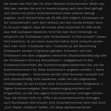
Sie lassen das Feld leer für einen flexiblen Gutscheinwert. Bleibt das
Feld leer, werden Sie erst im Kassiervorgang nach dem Wert gefragt
und können bei jedem Gutscheinverkauf einen anderen Betrag
angeben. Auch Werte/Preise wie 35,45€ sind möglich. Einlösewert ist
der Gutscheinwert nach dem Verkauf, den den Kunde einlösen kann.
Es ist auch möglich, dass der Kunde einen Gutschein für 50€ kauft,
aber 60€ Guthaben bekommt. Wird hier kein Wert hinterlegt, so
entspricht der Einlösewert dem Verkaufswert. 0-Preis erlaubt? Dieses
Feld bestimmt, ob ein leerer Gutschein (ohne Wert) verkauft werden
darf, oder nicht. 0 bedeutet nein, 1 bedeutet ja. Bei Berechnung
Einlösewert werden 2 Optionen geboten: Entweder wird der
Einlösewert wie oben angegeben berechnet (Standardeinstellung) oder
der Einlösewert wird aus Verkaufswert + angegebenen % (bei
Erlösewert) berechnet. Bei Nummernvergabe bestimmen Sie, wie die
Gutscheinnummern für diese Gutscheinart vergeben werden: 1. Keine
Nummernvergabe – Gutscheine werden ohne Nummern verkauft und
sind standardmäßig nicht kassierbar, außer bei den allgemeinen
Einstellungen ist das Einlösen ohne Gutscheinnummer festgesetzt. 2.
Eigene Nummernvergabe: Beim Kassiervorgang erscheint ein
Eingabefeld, wo Sie eine eigene Gutscheinnummer eintragen können.
Tipp: Sie können nicht nur Ziffern als Gutscheinnummer eintragen,
auch Buchstaben sind erlaubt. Eine Gutscheinnummer kann also Auch
„Zum 30sten Jubiläum“ heißen. Um diese alphanumerischen