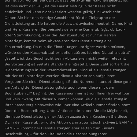
Schritt vor: Achten Sie darauf, dass bei aktiv ein Häkchen gesetzt ist.
Ist dies nicht der Fall, ist die Dienstleistung in der Kasse nicht
ersichtlich und kann nicht kassiert werden. gültig für Geschlecht:
Geben Sie hier das richtige Geschlecht für die Zielgruppe der
Dienstleistung an. Sie haben die Auswahl zwischen neutral, Dame, Kind
und Herr. Kassieren Sie beispielsweise eine Dame ab (egal ob Lauf-
oder Stammkundin), aber die Dienstleistung ist nur für Herren
hinterlegt, kommt beim Abkassieren der Dienstleistung eine
Fehlermeldung. Da nun die Einstellungen korrigiert werden müssen,
würde es den Kassenablauf erheblich stören. Ist eine DL auf „neutral“
gestellt, ist das Geschlecht beim Abkassieren nicht weiter relevant.
Bei Sortierung ist 999 als Standard eingestellt. Diese Zahl sortiert die
Dienstleistungen in der Stammdatenliste. Sind alle Dienstleistungen
mit der 999 hinterlegt, werden diese alphabetisch aufgelistet.
Vergeben Sie einer Dienstleistung z.B. die Nummer 1, landet diese ganz
am Anfang der Dienstleistungsliste auch wenn diese mit dem
Buchstaben „T“ beginnt. Die Kassennummer ist von Ihnen frei wählbar
und kein Zwang. Mit dieser Nummer können Sie die Dienstleistung in
Ihrer Kasse vergleichsweise wie über eine Artikelnummer finden, statt
über die Beschreibung. Unter Aktionscode haben Sie die Möglichkeit,
die neue Dienstleistung einer Aktion zuzuordnen. Kassieren Sie diese
DL in der Kasse ab, wird die Aktion dann automatisch aktiviert. EAN 1 /
EAN 2 – Kommt bei Dienstleistungen eher selten zum Einsatz.
Beschreibung – für den Titel oder die Beschreibung Ihrer