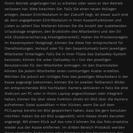
Ihrem Betrieb angefangen hat zu arbeiten oder wann er den Betrieb
verlassen hat. Bitte beachten Sie: Falls Sie einen neuen Kollegen
anlegen, dessen Eintrittsdatum in der Zukunft liegt, ist dieser auch erst
ab dem angegebenen Eintrittsdatum in Ihren Kassenfunktionen und
Listen zu sehen! Des Weiteren können Sie die Anzahl der zustehenden
Urlaubstage eingeben, den Bruttolohn des Mitarbeiters und den SV
AGA (Sozialversicherung Arbeitgeberanteil). Haben Sie Provisionsregeln
im Kassensystem festgelegt, können Sie diese hier entsprechend für
Dienstleistungen, Verkauf oder für den Gesamtumsatz beim jeweiligen
Mitarbeiter hinterlegen. Falls Sie in Ihrer Filiale das DallasKey-System
benutzen, können Sie unter DallasKey-In / Out den jeweiligen
Benutzercode für den Mitarbeiter eintragen. Im den Stammdaten
können Sie jedem Mitarbeiter einen comicartigen Avatar erstellen.
Möchten Sie jedoch ein richtiges Foto des jeweiligen Mitarbeiters in der
Kasse angezeigt bekommen, können Sie im zweiten Teilbereich Bilder
ein entsprechendes Bild hochladen: Kamera aktivieren ⇒ Falls Sie eine
Webcam am PC oder in Ihrem Laptop angeschlossen oder integriert
haben, können Sie über diese Funktion direkt ein Bild über die Kamera
aufnehmen. Datei auswählen ⇒ Hier klicken, wenn Sie auf dem
PC/Laptop bereits ein Bild gespeichert haben, dass Sie gern benutzen
möchten. Haben Sie ein Bild ausgewählt, wird dieses direkt darunter
angezeigt. Mit einem Klick auf das rote X können Sie das Foto ersatzlos
wieder aus der Kasse entfernen. Im dritten Bereich Protokoll werden
Ihnen sämtliche Änderungen oder Eingaben in den Stammdaten des