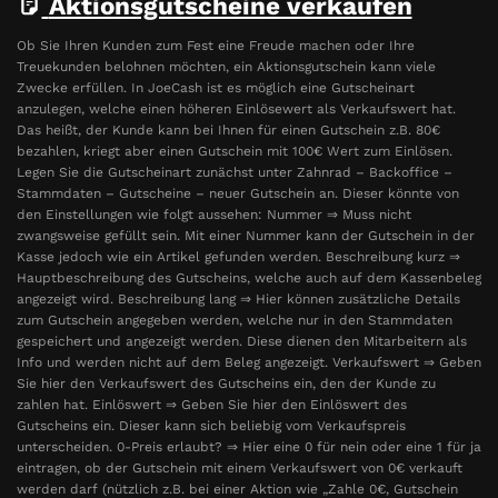
Aktionsgutscheine verkaufen
Ob Sie Ihren Kunden zum Fest eine Freude machen oder Ihre
Treuekunden belohnen möchten, ein Aktionsgutschein kann viele
Zwecke erfüllen. In JoeCash ist es möglich eine Gutscheinart
anzulegen, welche einen höheren Einlösewert als Verkaufswert hat.
Das heißt, der Kunde kann bei Ihnen für einen Gutschein z.B. 80€
bezahlen, kriegt aber einen Gutschein mit 100€ Wert zum Einlösen.
Legen Sie die Gutscheinart zunächst unter Zahnrad – Backoffice –
Stammdaten – Gutscheine – neuer Gutschein an. Dieser könnte von
den Einstellungen wie folgt aussehen: Nummer ⇒ Muss nicht
zwangsweise gefüllt sein. Mit einer Nummer kann der Gutschein in der
Kasse jedoch wie ein Artikel gefunden werden. Beschreibung kurz ⇒
Hauptbeschreibung des Gutscheins, welche auch auf dem Kassenbeleg
angezeigt wird. Beschreibung lang ⇒ Hier können zusätzliche Details
zum Gutschein angegeben werden, welche nur in den Stammdaten
gespeichert und angezeigt werden. Diese dienen den Mitarbeitern als
Info und werden nicht auf dem Beleg angezeigt. Verkaufswert ⇒ Geben
Sie hier den Verkaufswert des Gutscheins ein, den der Kunde zu
zahlen hat. Einlöswert ⇒ Geben Sie hier den Einlöswert des
Gutscheins ein. Dieser kann sich beliebig vom Verkaufspreis
unterscheiden. 0-Preis erlaubt? ⇒ Hier eine 0 für nein oder eine 1 für ja
eintragen, ob der Gutschein mit einem Verkaufswert von 0€ verkauft
werden darf (nützlich z.B. bei einer Aktion wie „Zahle 0€, Gutschein