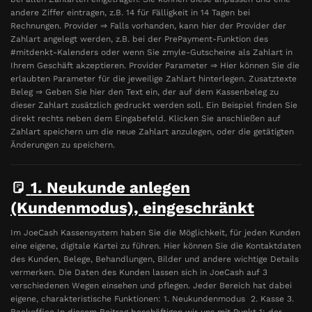
andere Ziffer eintragen, z.B. 14 für Fälligkeit in 14 Tagen bei
Rechnungen. Provider ⇒ Falls vorhanden, kann hier der Provider der
Zahlart angelegt werden, z.B. bei der PrePayment-Funktion des
#mitdenkt-Kalenders oder wenn Sie zmyle-Gutscheine als Zahlart in
Ihrem Geschäft akzeptieren. Provider Parameter ⇒ Hier können Sie die
erlaubten Parameter für die jeweilige Zahlart hinterlegen. Zusatztexte
Beleg ⇒ Geben Sie hier den Text ein, der auf dem Kassenbeleg zu
dieser Zahlart zusätzlich gedruckt werden soll. Ein Beispiel finden Sie
direkt rechts neben dem Eingabefeld. Klicken Sie anschließen auf
Zahlart speichern um die neue Zahlart anzulegen, oder die getätigten
Änderungen zu speichern.
1. Neukunde anlegen
(Kundenmodus), eingeschränkt
Im JoeCash Kassensystem haben Sie die Möglichkeit, für jeden Kunden
eine eigene, digitale Kartei zu führen. Hier können Sie die Kontaktdaten
des Kunden, Belege, Behandlungen, Bilder und andere wichtige Details
vermerken. Die Daten des Kunden lassen sich in JoeCash auf 3
verschiedenen Wegen einsehen und pflegen. Jeder Bereich hat dabei
eigene, charakteristische Funktionen: 1. Neukundenmodus 2. Kasse 3.
Backoffice In diesem Beitrag beschäftigen wir uns mit Punkt 1: der