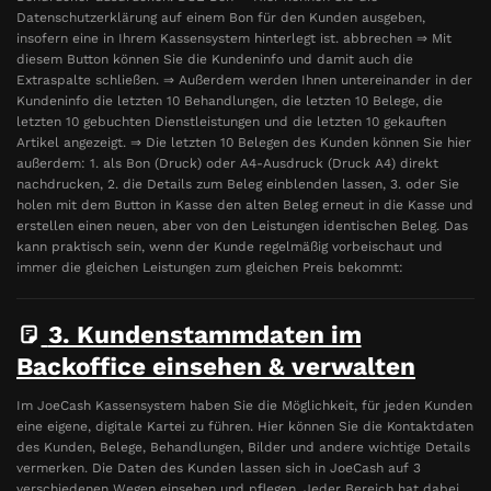
Datenschutzerklärung auf einem Bon für den Kunden ausgeben,
insofern eine in Ihrem Kassensystem hinterlegt ist. abbrechen ⇒ Mit
diesem Button können Sie die Kundeninfo und damit auch die
Extraspalte schließen. ⇒ Außerdem werden Ihnen untereinander in der
Kundeninfo die letzten 10 Behandlungen, die letzten 10 Belege, die
letzten 10 gebuchten Dienstleistungen und die letzten 10 gekauften
Artikel angezeigt. ⇒ Die letzten 10 Belegen des Kunden können Sie hier
außerdem: 1. als Bon (Druck) oder A4-Ausdruck (Druck A4) direkt
nachdrucken, 2. die Details zum Beleg einblenden lassen, 3. oder Sie
holen mit dem Button in Kasse den alten Beleg erneut in die Kasse und
erstellen einen neuen, aber von den Leistungen identischen Beleg. Das
kann praktisch sein, wenn der Kunde regelmäßig vorbeischaut und
immer die gleichen Leistungen zum gleichen Preis bekommt:
3. Kundenstammdaten im
Backoffice einsehen & verwalten
Im JoeCash Kassensystem haben Sie die Möglichkeit, für jeden Kunden
eine eigene, digitale Kartei zu führen. Hier können Sie die Kontaktdaten
des Kunden, Belege, Behandlungen, Bilder und andere wichtige Details
vermerken. Die Daten des Kunden lassen sich in JoeCash auf 3
verschiedenen Wegen einsehen und pflegen. Jeder Bereich hat dabei