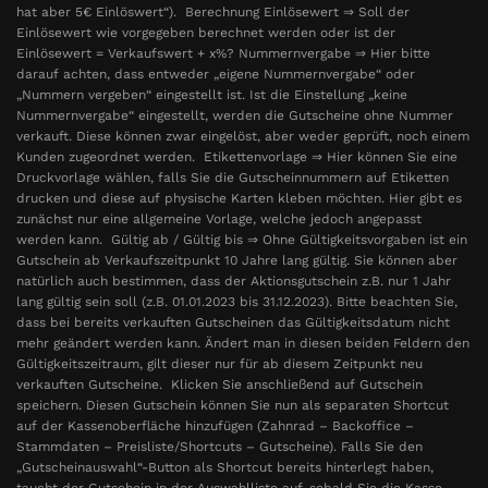
hat aber 5€ Einlöswert“). Berechnung Einlösewert ⇒ Soll der
Einlösewert wie vorgegeben berechnet werden oder ist der
Einlösewert = Verkaufswert + x%? Nummernvergabe ⇒ Hier bitte
darauf achten, dass entweder „eigene Nummernvergabe“ oder
„Nummern vergeben“ eingestellt ist. Ist die Einstellung „keine
Nummernvergabe“ eingestellt, werden die Gutscheine ohne Nummer
verkauft. Diese können zwar eingelöst, aber weder geprüft, noch einem
Kunden zugeordnet werden. Etikettenvorlage ⇒ Hier können Sie eine
Druckvorlage wählen, falls Sie die Gutscheinnummern auf Etiketten
drucken und diese auf physische Karten kleben möchten. Hier gibt es
zunächst nur eine allgemeine Vorlage, welche jedoch angepasst
werden kann. Gültig ab / Gültig bis ⇒ Ohne Gültigkeitsvorgaben ist ein
Gutschein ab Verkaufszeitpunkt 10 Jahre lang gültig. Sie können aber
natürlich auch bestimmen, dass der Aktionsgutschein z.B. nur 1 Jahr
lang gültig sein soll (z.B. 01.01.2023 bis 31.12.2023). Bitte beachten Sie,
dass bei bereits verkauften Gutscheinen das Gültigkeitsdatum nicht
mehr geändert werden kann. Ändert man in diesen beiden Feldern den
Gültigkeitszeitraum, gilt dieser nur für ab diesem Zeitpunkt neu
verkauften Gutscheine. Klicken Sie anschließend auf Gutschein
speichern. Diesen Gutschein können Sie nun als separaten Shortcut
auf der Kassenoberfläche hinzufügen (Zahnrad – Backoffice –
Stammdaten – Preisliste/Shortcuts – Gutscheine). Falls Sie den
„Gutscheinauswahl“-Button als Shortcut bereits hinterlegt haben,
taucht der Gutschein in der Auswahlliste auf, sobald Sie die Kasse