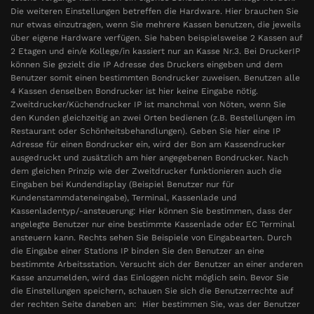
Die weiteren Einstellungen betreffen die Hardware. Hier brauchen Sie
nur etwas einzutragen, wenn Sie mehrere Kassen benutzen, die jeweils
über eigene Hardware verfügen. Sie haben beispielsweise 2 Kassen auf
2 Etagen und ein/e Kollege/in kassiert nur an Kasse Nr.3. Bei DruckerIP
können Sie gezielt die IP Adresse des Druckers eingeben und dem
Benutzer somit einen bestimmten Bondrucker zuweisen. Benutzen alle
4 Kassen denselben Bondrucker ist hier keine Eingabe nötig.
Zweitdrucker/Küchendrucker IP ist manchmal von Nöten, wenn Sie
den Kunden gleichzeitig an zwei Orten bedienen (z.B. Bestellungen im
Restaurant oder Schönheitsbehandlungen). Geben Sie hier eine IP
Adresse für einen Bondrucker ein, wird der Bon am Kassendrucker
ausgedruckt und zusätzlich am hier angegebenen Bondrucker. Nach
dem gleichen Prinzip wie der Zweitdrucker funktionieren auch die
Eingaben bei Kundendisplay (Beispiel Benutzer nur für
Kundenstammdateneingabe), Terminal, Kassenlade und
Kassenladentyp/-ansteuerung: Hier können Sie bestimmen, dass der
angelegte Benutzer nur eine bestimmte Kassenlade oder EC Terminal
ansteuern kann. Rechts sehen Sie Beispiele von Eingabearten. Durch
die Eingabe einer Stations IP binden Sie den Benutzer an eine
bestimmte Arbeitsstation. Versucht sich der Benutzer an einer anderen
Kasse anzumelden, wird das Einloggen nicht möglich sein. Bevor Sie
die Einstellungen speichern, schauen Sie sich die Benutzerrechte auf
der rechten Seite daneben an: Hier bestimmen Sie, was der Benutzer