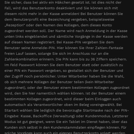
Sie sicher, dass bei aktiv ein Häkchen gesetzt ist. Ist dies nicht der
Fall, wird das Benutzerkonto deaktiviert und Sie können sich mit
diesem nicht mehr in der Kasse anmelden! Bei Benutzer können Sie
dem Benutzerprofil eine Bezeichnung vergeben, beispielsweise
„Rezeption“ oder den Namen des Kollegen, dem dieses Konto
zugeordnet werden soll. Der Name wird nach Anmeldung in der Kasse
unten links eingeblendet und sämtliche Vorgänge in der Kasse werden
auf diesen Namen registriert. Bei Kasse-PIN vergeben Sie dem
Benutzer seine Anmelde-PIN. Hier können Sie Ihrer Zahlen-Fantasie
freien Lauf lassen, solange Sie sich im Anschluss nur an die
Zahlenkombination erinnern. Die PIN kann bis zu 36 Ziffern speichern.
Im Feld Passwort können Sie dem Benutzer statt oder zusätzlich zu
einer PIN ein Passwort vergeben, so gestaltet sich der Benutzer und
der Zugriff noch persönlicher. Unter Mitarbeiter haben Sie die Wahl,
ob sich mehrere Kollegen der Benutzer teilen (kein Mitarbeiter
zugeordnet), oder der Benutzer einem bestimmten Kollegen zugeordnet
wird, den Sie hier namentlich wählen können. Ist der Benutzer einem
bestimmten Kollegen zugeordnet, wird dieser beim Einloggen auch
automatisch als Verantwortlicher oben im Beleg voreingewählt. Bei
Startart wählen Sie lediglich die bevorzugte Startmaske nach der PIN-
Eingabe: Kasse, Backoffice (Verwaltung) oder Kundenmodus. Letzterer
Modus ist gut geeignet, wenn Sie ein Tablet im Dienst haben, über das
Kunden sich selbst in den Kundenstammdaten einpflegen können. Für
solche Vorgänge kann auch ein eigenes Benutzerkonto anlegt werden.