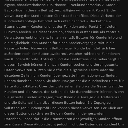
eigene, charakteristische Funktionen: 1. Neukundenmodus 2. Kasse 3.
Backoffice In diesem Beitrag beschäftigen wir uns mit Punkt 3: der
Verwaltung der Kundendaten über das Backoffice. Diese Variante der
Kundendatenpflege befindet sich unter Zahnrad – Backoffice –
Stammdaten – Kunden und ist der Funktion unter Punkt 2 in vielen
Punkten ähnlich. Da dieser Bereich jedoch in erster Linie als zentrale
Verwaltungsfunktion dient, fehlen hier z.B. Buttons für Kundeninfo und
die Möglichkeit, den Kunden für einen Kassiervorgang direkt in die
Kasse zu holen. Neben dem Button neuer Kunde befindet sich hier
außerdem noch der Button „weiteres“, welcher zahlreiche Funktionen
wie Kundenattribute, Abfragen und die Dublettensuche beherbergt. In
diesem Bereich können Sie nach Kunden suchen und deren gesamte
Daten verwalten. Nutzen Sie dafür die allgemeine Leiste oder die
einzelnen Zeilen, um Kunden über gezielte Informationen zu finden.
Rechts daneben können Sie über „Navigation“ die Kundenliste Seite für
Seite durchblättern. Über der Liste sehen Sie links die Gesamtzahl der
Kunden und die Anzahl der Seiten, die Sie durchblättern können. Wenn
Sie gezielte Kunden abfragen, zeigt Ihnen die Anzeige die Trefferanzahl
und die Seitenzahl an. Über diesen Button haben Sie Zugang zum
vollständigen Kundenprofil und können dieses verwalten. Per Klick auf
diesen Button deaktivieren Sie den Kunden in der gesamten
Datenbank, ohne dafür die Stammdaten des jeweiligen Kunden öffnen
zu müssen. Diese Aktion löscht jedoch nicht die Daten des Kunden! Um