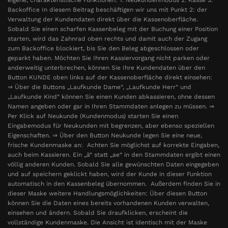
Backoffice In diesem Beitrag beschäftigen wir uns mit Punkt 2: der
Verwaltung der Kundendaten direkt über die Kassenoberfläche.
Sobald Sie einen scharfen Kassenbeleg mit der Buchung einer Position
starten, wird das Zahnrad oben rechts und damit auch der Zugang
zum Backoffice blockiert, bis Sie den Beleg abgeschlossen oder
geparkt haben. Möchten Sie Ihren Kassiervorgang nicht parken oder
anderweitig unterbrechen, können Sie Ihre Kundendaten über den
Button KUNDE oben links auf der Kassenoberfläche direkt einsehen:
⇒ Über die Buttons „Laufkunde Dame“, „Laufkunde Herr“ und
„Laufkunde Kind“ können Sie einen Kunden abkassieren, ohne dessen
Namen angeben oder gar in Ihren Stammdaten anlegen zu müssen. ⇒
Per Klick auf Neukunde (Kundenmodus) starten Sie einen
Eingabemodus für Neukunden mit begrenzen, aber ebenso speziellen
Eigenschaften. ⇒ Über den Button Neukunde legen Sie eine neue,
frische Kundenmaske an: Achten Sie möglichst auf korrekte Eingaben,
auch beim Kassieren. Ein „ä“ statt „ae“ in den Stammdaten ergibt einen
völlig anderen Kunden. Sobald Sie alle gewünschten Daten eingegeben
und auf speichern geklickt haben, wird der Kunde in dieser Funktion
automatisch in den Kassenbeleg übernommen. Außerdem finden Sie in
dieser Maske weitere Handlungsmöglichkeiten: Über diesen Button
können Sie die Daten eines bereits vorhandenen Kunden verwalten,
einsehen und ändern. Sobald Sie draufklicken, erscheint die
vollständige Kundenmaske. Die Ansicht ist identisch mit der Maske