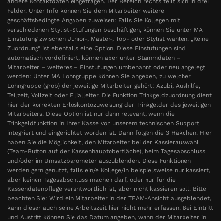
andere Kontaktdaten eingetragen. Der Bereich rechts teilt sich in drei
Felder. Unter Info können Sie dem Mitarbeiter weitere
geschäftsbedingte Angaben zuweisen: Falls Sie Kollegen mit
verschiedenen Stylist-Stufungen beschäftigen, können Sie unter MA
Einstufung zwischen Junior-, Master-, Top- oder Stylist wählen. „Keine
Zuordnung“ ist ebenfalls eine Option. Diese Einstufungen sind
automatisch vordefiniert, können aber unter Stammdaten –
Mitarbeiter – weiteres – Einstufungen umbenannt oder neu angelegt
werden: Unter MA Lohngruppe können Sie angeben, zu welcher
Lohngruppe (grob) der jeweilige Mitarbeiter gehört: Azubi, Aushilfe,
Teilzeit, Vollzeit oder Filialleiter. Die Funktion Trinkgeldzuordnung dient
hier der korrekten Erlöskontozuweisung der Trinkgelder des jeweiligen
Mitarbeiters. Diese Option ist nur dann relevant, wenn die
Trinkgeldfunktion in Ihrer Kasse von unserem technischen Support
integriert und eingerichtet worden ist. Dann folgen die 3 Häkchen. Hier
haben Sie die Möglichkeit, den Mitarbeiter bei der Kassierauswahl
(Team-Button auf der Kassenhauptoberfläche), beim Tagesabschluss
und/oder im Umsatzbarometer auszublenden. Diese Funktionen
werden gern genutzt, falls ein/e Kollege/in beispielsweise nur kassiert,
aber keinen Tagesabschluss machen darf, oder nur für die
Kassendatenpflege verantwortlich ist, aber nicht kassieren soll. Bitte
beachten Sie: Wird ein Mitarbeiter in der TEAM-Ansicht ausgeblendet,
kann dieser auch seine Arbeitszeit hier nicht mehr erfassen. Bei Eintritt
und Austritt können Sie das Datum angeben, wann der Mitarbeiter in