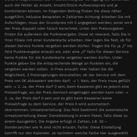
auch die Felder ab Anzahl, Anzahl/Stück-Aufwandspreis und je
kombinieren können. Im folgenden Beitrag finden Sie diese näher
ausgeführt, inklusive Beispielen ⇒ Zahlarten Achtung! Arbeiten Sie mit
Aufschlägen, muss der Grundpreis mit 0 angegeben werden, sonst wird
der Preis doppelt oder falsch berechnet. Unter den Preisvorgaben
finden Sie außerdem die Punktevergabe. Diese ist relevant, falls Sie in
Ihrer Filiale mit einer Kundenkarte arbeiten. Hier legen Sie fest, ob für
diesen Service Punkte vergeben werden dürfen. Tragen Sie für ja „1“ ins
Feld Punktevergabe erlaubt ein, oder eine „0“ falls für diesen Service
keine Punkte für die Kundenkarte vergeben werden dürfen. Unter
Punkte geben Sie die entsprechende Menge an Punkten ein, die
vergeben werden sollen. 0-Preis erlaubt: Hier haben Sie die
Möglichkeit, 3 Preisregelungen einzustellen, ob der Service mit dem
Preis von 0€ abkassiert werden darf: → 1. Nein, der Preis muss gefüllt
sein → 2. Ja, der Preis darf 0 sein, beim Kassieren gibt es jedoch eine
Preisabfrage, wo der Preis dennoch eingetragen werden kann oder →
3. Ja, der Preis darf 0 sein und es gibt beim Kassieren keine
Preisabfrage zu dem Service, der Preis 0 wird automatisch
übernommen. Umsatzverteilung: Das Feld bestimmt die automaische
Umsatzverteilung dieser Dienstleistung in einem Paket, falls diese zu
einem dazugehört. Die Angabe erfolgt in Zahlen, z.B. 30 –
Sonderzeichen wie % sind nicht erlaubt. Farbe: Diese Einstellung
betrifft nur den Kalender. Je nachdem welche Farbe hier ausgewählt