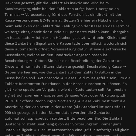
Häkchen gesetzt, gilt die Zahlart als inaktiv und wird beim
Kassiervorgang nicht bei den Zahlarten aufgelistet. Übergabe an
Terminal ⇒ Voraussetzung für diese Funktion ist ein direkt mit der
Kasse verbundenes EC-Terminal. Setzen Sie hier ein Häkchen, wird
beim Anklicken der Zahlart die Zahlung von der Kasse an das Terminal
weitergeleitet, damit der Kunde z.B. per Karte zahlen kann. Übergabe
an Kassenlade ⇒ Ist hier ein Häkchen gesetzt, wird beim Klicken auf
diese Zahlart ein Signal an die Kassenlade übermittelt, wodurch sich
diese automatisch öffnet. Voraussetzung dafür ist eine elektronische
Kassenlade, welche an den Bondrucker angeschlossen ist.
Beschreibung ⇒ Geben Sie hier eine Beschreibung der Zahlart an.
Diese wird nur in den Stammdaten angezeigt. Beschreibung Kasse ⇒
Geben Sie hier ein, wie die Zahlart auf dem Zahlart-Button in der
Kasse heißen soll. Aktionscode ⇒ Dieses Feld muss gefüllt sein, um die
Zahlart bestimmten Funktionen in der Kasse zuordnen zu können. Es
gibt keine speziellen Vorgaben, wie der Code lauten soll. Am besten
eignet sich aber ein knappes und genaues Wort oder Abkürzung, z.B.
RECH für offene Rechnungen. Sortierung ⇒ Diese Zahl bestimmt die
Anordnung der Zahlarten in der Kasse (Als Standard ist per Default
999 eingetragen): In den Stammdaten werden die Zahlarten
automatisch alphabetisch sortiert. Bitte beachten Sie: Die Zahlart
„Gutschein“ steht unabhängig von der Sortierungszahl immer ganz
unten! Fälligkeit ⇒ Hier ist automatisch eine „0“ für sofortige Fälligkeit
bei allen Zahlarten eingetragen. Sie können diese anpassen und eine