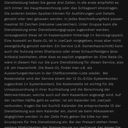
Dienstleistung haben Sie ganze drei Zeilen. In die erste empfiehlt es
sich immer die Hauptbezeichnung oder das Schlagwort einzutragen.
Die anderen beiden Spalten können für Ausführungen und Details
genutzt oder leer gelassen werden. In jedes Beschreibungsfeld passen
maximal 50 Zeichen (inklusive Leerzeichen). Unter Gruppe kann die
Dienstleistung einer Dienstleistungsgruppe zugeordnet werden,
vorausgesetzt diese ist im Kassensystem hinterlegt (⇒ Servicegruppen).
Eine Auswahl an Basis-DL ist in JoeCash vorgegeben, muss aber nicht
zwangsläufig genutzt werden. Ein Service (z.B. Damenhaarschnitt) kann
auch die Nutzung eines Shampoos oder eines Schaumfestigers (also
Artikels) beinhalten, ohne dass es explizit angegeben ist. Eine Basis-DL
wäre in diesem Fall nur die pure Dienstleistung für diesen Service, also
z.B. ein Haarschnitt. Die Basis-DL findet man z.B. als
Auswertungskriterium in der Chefbarometer-Liste wieder. Bei
Kostenstelle wird der Service einem der 12 DL-Erlös-Systemkonten
zugeordnet (⇒ Systemkonten). Die Kostenstelle ist wichtig für die
Umsatzzuordnung in Ihrer Buchhaltung und die Berechnung der
Mehrwertsteuer, welche auch auf dem Kassenbon angezeigt wird. Auf
der rechten Hälfte geht es weiter: Ist ein Kalender mit JoeCash
verbunden, tragen Sie bei SuchID Kalender die entsprechende ID der
Dienstleistung aus dem Kalender ein, damit sie beim Abkassieren
abgeglichen werden. In der Zeile Preis geben Sie bitte nur den
Grundpreis für Ihre Dienstleistung ein. Bei der Preisart stehen Ihnen
weitere Möglichkeiten der Preisrechnung zur Verfügung, bei denen Sie