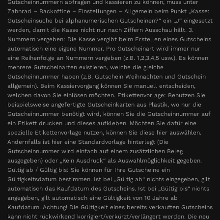
Gutscheinnummern abfragen und kassieren zu können, muss unter
Zahnrad – Backoffice – Einstellungen – Allgemein beim Punkt „Kasse:
Gutscheinsuche bei alphanumerischen Gutscheinen?“ ein „J“ eingesetzt
werden, damit die Kasse nicht nur nach Ziffern Ausschau hält. 3.
Nummern vergeben: Die Kasse vergibt beim Erstellen eines Gutscheins
automatisch eine eigene Nummer. Pro Gutscheinart wird immer nur
eine Reihenfolge an Nummern vergeben (z.B. 1,2,3,4,5 usw.). Es können
mehrere Gutscheinarten existieren, welche die gleiche
Gutscheinnummer haben (z.B. Gutschein Weihnachten und Gutschein
allgemein). Beim Kassiervorgang können Sie manuell entscheiden,
welchen davon Sie einlösen möchten. Etikettenvorlage: Benutzen Sie
beispielsweise angefertigte Gutscheinkarten aus Plastik, wo nur die
Gutscheinnummer benötigt wird, können Sie die Gutscheinnummer auf
ein Etikett drucken und dieses aufkleben. Möchten Sie dafür eine
spezielle Etikettenvorlage nutzen, können Sie diese hier auswählen.
Andernfalls ist hier eine Standardvorlage hinterlegt (Die
Gutscheinnummer wird einfach auf einem zusätzlichen Beleg
ausgegeben) oder „Kein Ausdruck“ als Auswahlmöglichkeit gegeben.
Gültig ab / Gültig bis: Sie können für Ihre Gutscheine ein
Gültigkeitsdatum bestimmen. Ist bei „Gültig ab“ nichts eingegeben, gilt
automatisch das Kaufdatum des Gutscheins. Ist bei „Gültig bis“ nichts
angegeben, gilt automatisch eine Gültigkeit von 10 Jahre ab
Kaufdatum. Achtung! Die Gültigkeit eines bereits verkauften Gutscheins
kann nicht rückwirkend korrigiert/verkürzt/verlängert werden. Die neu