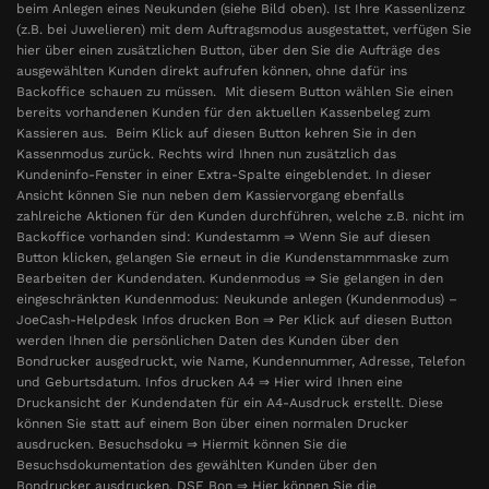
beim Anlegen eines Neukunden (siehe Bild oben). Ist Ihre Kassenlizenz
(z.B. bei Juwelieren) mit dem Auftragsmodus ausgestattet, verfügen Sie
hier über einen zusätzlichen Button, über den Sie die Aufträge des
ausgewählten Kunden direkt aufrufen können, ohne dafür ins
Backoffice schauen zu müssen. Mit diesem Button wählen Sie einen
bereits vorhandenen Kunden für den aktuellen Kassenbeleg zum
Kassieren aus. Beim Klick auf diesen Button kehren Sie in den
Kassenmodus zurück. Rechts wird Ihnen nun zusätzlich das
Kundeninfo-Fenster in einer Extra-Spalte eingeblendet. In dieser
Ansicht können Sie nun neben dem Kassiervorgang ebenfalls
zahlreiche Aktionen für den Kunden durchführen, welche z.B. nicht im
Backoffice vorhanden sind: Kundestamm ⇒ Wenn Sie auf diesen
Button klicken, gelangen Sie erneut in die Kundenstammmaske zum
Bearbeiten der Kundendaten. Kundenmodus ⇒ Sie gelangen in den
eingeschränkten Kundenmodus: Neukunde anlegen (Kundenmodus) –
JoeCash-Helpdesk Infos drucken Bon ⇒ Per Klick auf diesen Button
werden Ihnen die persönlichen Daten des Kunden über den
Bondrucker ausgedruckt, wie Name, Kundennummer, Adresse, Telefon
und Geburtsdatum. Infos drucken A4 ⇒ Hier wird Ihnen eine
Druckansicht der Kundendaten für ein A4-Ausdruck erstellt. Diese
können Sie statt auf einem Bon über einen normalen Drucker
ausdrucken. Besuchsdoku ⇒ Hiermit können Sie die
Besuchsdokumentation des gewählten Kunden über den
Bondrucker ausdrucken. DSE Bon ⇒ Hier können Sie die