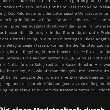
a, der Preis darf 0 sein, beim Kassieren gibt es jedoch ein
Preis darf 0 sein und es gibt beim Kassieren keine Preisa
g: Das Feld bestimmt die automaische Umsatzverteilung 
e erfolgt in Zahlen, z.B. 30 – Sonderzeichen wie % sind n
che Farbe hier ausgewählt ist, wird die Farbe im Kalende
r Kassenoberfläche wird in den Stammdaten unter Preisli
r der Dienstleistung in Minuten hinterlegen. Diese Angab
em Beleg anzeigen lassen, können Sie die Minuten auch i
rin, ist die Regelung in Ihrer Kasse aktiv. ⇒ Provision akt
esen Service? Ein Häkchen setzen für „ja“. ⇒ Muss Notiz a
iner Notiz für den Beleg rechts im Kassenfenster. Hier
g hinterlegt, z.B. wie oft man eine gekaufte Creme auft
rfolgt bei der Eingabe des Kunden eine Zwangsabfrage auf
eingeben: Ist hier ein Häkchen gesetzt, muss die gebuch
istung beispielsweise nur mit der Kassennummer 55, jedo