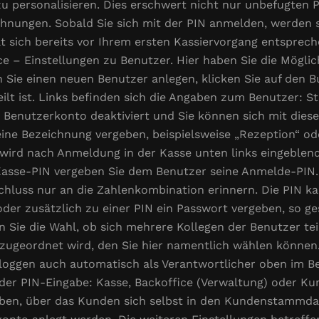
u personalisieren. Dies erschwert nicht nur unbefugten P
hnungen. Sobald Sie sich mit der PIN anmelden, werden s
hlt sich bereits vor Ihrem ersten Kassiervorgang entspre
ce – Einstellungen zu Benutzer. Hier haben Sie die Mögli
Sie einen neuen Benutzer anlegen, klicken Sie auf den Bu
ilt ist. Links befinden sich die Angaben zum Benutzer: Ste
 das Benutzerkonto deaktiviert und Sie können sich mit di
ine Bezeichnung vergeben, beispielsweise „Rezeption“ o
ird nach Anmeldung in der Kasse unten links eingeblend
 Kasse-PIN vergeben Sie dem Benutzer seine Anmelde-PIN.
schluss nur an die Zahlenkombination erinnern. Die PIN ka
er zusätzlich zu einer PIN ein Passwort vergeben, so ges
n Sie die Wahl, ob sich mehrere Kollegen der Benutzer tei
zugeordnet wird, den Sie hier namentlich wählen können
loggen auch automatisch als Verantwortlicher oben im Be
 der PIN-Eingabe: Kasse, Backoffice (Verwaltung) oder K
haben, über das Kunden sich selbst in den Kundenstammda