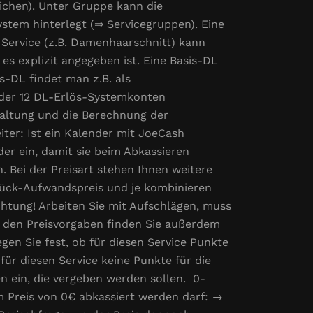
eichen). Unter Gruppe kann die
stem hinterlegt (⇒ Servicegruppen). Eine
 Service (z.B. Damenhaarschnitt) kann
es explizit angegeben ist. Eine Basis-DL
is-DL findet man z.B. als
 der 12 DL-Erlös-Systemkonten
haltung und die Berechnung der
ter: Ist ein Kalender mit JoeCash
er ein, damit sie beim Abkassieren
n. Bei der Preisart stehen Ihnen weitere
Stück-Aufwandspreis und je kombinieren
chtung! Arbeiten Sie mit Aufschlägen, muss
r den Preisvorgaben finden Sie außerdem
legen Sie fest, ob für diesen Service Punkte
 für diesen Service keine Punkte für die
 ein, die vergeben werden sollen. 0-
em Preis von 0€ abkassiert werden darf: →