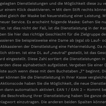
 angelegten Dienstleistungen und die Möglichkeit diese zu
ur einem Klick deaktivieren. ⇒ Mit dem Stift rechts könne
abei gleich der Maske bei Neuerstellung einer Leistung. M
neuer Service. Es erscheint folgende Maske: Gehen Sie nun
st. Ist dies nicht der Fall, ist die Dienstleistung in der K
ben Sie hier das richtige Geschlecht für die Zielgruppe d
ssieren Sie beispielsweise eine Dame ab (egal ob Lauf- o
 Abkassieren der Dienstleistung eine Fehlermeldung. Da n
h stören. Ist eine DL auf „neutral“ gestellt, ist das Ges
rd eingestellt. Diese Zahl sortiert die Dienstleistungen i
erden diese alphabetisch aufgelistet. Vergeben Sie einer 
liste auch wenn diese mit dem Buchstaben „T“ beginnt. D
r können Sie die Dienstleistung in Ihrer Kasse vergleic
r Aktionscode haben Sie die Möglichkeit, die neue Dienstl
tion dann automatisch aktiviert. EAN 1 / EAN 2 – Kommt b
 die Beschreibung Ihrer Dienstleistung haben Sie ganze dre
lagwort einzutragen. Die anderen beiden Spalten können