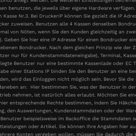
onto anlegt werden. Die weiteren Einstellungen betreffe
n benutzen, die jeweils über eigene Hardware verfügen. 
an Kasse Nr.3. Bei DruckerIP können Sie gezielt die IP Ad
er zuweisen. Benutzen alle 4 Kassen denselben Bondrucke
al von Nöten, wenn Sie den Kunden gleichzeitig an zwei
 Geben Sie hier eine IP Adresse für einen Bondrucker ei
ebenen Bondrucker. Nach dem gleichen Prinzip wie der Z
nutzer nur für Kundenstammdateneingabe), Terminal, Kas
legte Benutzer nur eine bestimmte Kassenlade oder EC T
gabe einer Stations IP binden Sie den Benutzer an eine be
n, wird das Einloggen nicht möglich sein. Bevor Sie die 
daneben an: Hier bestimmen Sie, was der Benutzer in der
trieb nehmen, ist natürlich alles erlaubt. Möchten Sie e
 hier entsprechende Rechte bestimmen, indem Sie Häkche
ng, den Auswertungen, Kundenstammdaten oder der Ware
 Benutzer beispielsweise im Backoffice die Stammdaten 
leistungen oder Artikel. Sie können Ihre Angaben hier auc
r mehrere Konten vergeben wollen, müssen Sie dadurch die