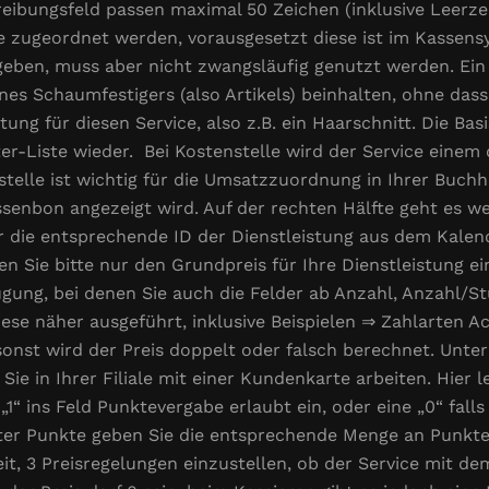
reibungsfeld passen maximal 50 Zeichen (inklusive Leerz
e zugeordnet werden, vorausgesetzt diese ist im Kassensy
geben, muss aber nicht zwangsläufig genutzt werden. Ein
s Schaumfestigers (also Artikels) beinhalten, ohne dass 
tung für diesen Service, also z.B. ein Haarschnitt. Die Bas
r-Liste wieder. Bei Kostenstelle wird der Service einem
telle ist wichtig für die Umsatzzuordnung in Ihrer Buch
enbon angezeigt wird. Auf der rechten Hälfte geht es wei
r die entsprechende ID der Dienstleistung aus dem Kalend
en Sie bitte nur den Grundpreis für Ihre Dienstleistung ei
ügung, bei denen Sie auch die Felder ab Anzahl, Anzahl/
iese näher ausgeführt, inklusive Beispielen ⇒ Zahlarten A
onst wird der Preis doppelt oder falsch berechnet. Unte
s Sie in Ihrer Filiale mit einer Kundenkarte arbeiten. Hier 
1“ ins Feld Punktevergabe erlaubt ein, oder eine „0“ falls
er Punkte geben Sie die entsprechende Menge an Punkten
eit, 3 Preisregelungen einzustellen, ob der Service mit d